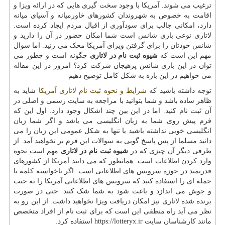
ترغیب می شوند. آمریکا با وجود سخت گیری هایی که در ارائه ویزا و
اقامت به خصوص به شهروندان کشورهای خاورمیانه و آسیای میانه
دارد، امکانی جالب برای سودآوری از اقبال مردم ایجاد کرده است.
لاتاری نوعی بازی شانس است شما امکان حضور در آن را دارید و
شانس خودتان را برای گرفتن ویزای آمریکا محک می زنید. اما سوال
مهم این است که
شیوه ثبت نام در لاتاری
چگونه است و چطور می
توان در این بازی شانس پرهیجان شرکت کرد؟ امروز در این مقاله
می خواهیم در این باره به شکل کامل توضیح دهیم
توجه داشته باشید که
شرایط و نحوه ثبت نام لاتاری آمریکا
شاید به
ظاهر ساده باشد و شما بتوانید با مراجعه به سایت رسمی و اصلی در
آن ثبت نام کنید. اما در این بین چند اشکال وجود دارد. اول این که
فرم پیش روی شما به زبان انگلیسی می باشد و اگر شما زبان
انگلیسی خوبی نداشته باشید یا تنها به شکل عمومی این زبان را می
دانید مسلما از پس پاسخ گویی به سوالات این فرم بر نخواهید آمد. از
طرفی دیگر آن چیزی که در
شیوه ثبت نام در لاتاری
مهم است نحوه
وارد کردن اطلاعات است. همانطور که می دایند آمریکا از کشورهای
قدرتمند در حوزه سرویس های اطلاعاتی است. اگر ناخواسته کلمه یا
جمله ای را استفاده کنید که سرویس های اطلاعاتی آمریکا را به جنب
و جوش می اندازد و باعث شود به شما شک کنند. حتی در صورت
برنده شده لاتاری نیز امکان دریافت ویزا نخواهید داشت. از این رو به
نظر می آید راه منطقی این است که برای ثبت نام از افراد متخصص
مانند کارشناسان سایت
https://lotteryx.ir
استفاده کرد.