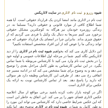
شیوه
رزرو و ثبت نام لاتاری
در سایت لاتاریکس
ثبت نام در لاتاری مانند امضا کردن یک قرارداد حقوقی است. آیا همه
شما اطلاع کافی از موارد قانونی و حقوقی دارید؟ مسلما نه. در
زندگی روزمره خودمان نیز هرگاه به کوچکترین مشکل حقوقی
برخورد می کنیم سریعا به دنبال یک وکیل یا فردی می گردیم که از
حقوق چیزی بداند. بنابراین چرا در امضای یک قرارداد حقوقی که می
تواند زندگی ما را عوض کند از این افراد متخصص استفاده نکنیم؟
این دلایل کاری می کند که بخواهیم
شیوه ثبت نام در لاتاری
را از دید
لاتاریکس نگاه کنیم. شما در مرحله اول اطلاعات عمومی و اولیه خود
را در بخش ثبت نام وارد می کنید تا کارشناس مربوطه با شما تماس
بگیرد. در این تماس کارشناس به طور کامل مراحل بعدی را توضیح
می دهد و به وضوح برای شما مشخص می کند که در ادامه مسیر چه
اتفاقی رخ می دهد. از طرفی این کارشناس وظیفه دارد هر سوالی
که دارید را پاسخ دهد. بعد از تماس کارشناس نوبت به ارائه یک
عکس برای لاتاری است.
اگر در کوچه بازار دقت کرده باشید برخی مواقع از سال اعلامیه
عکس لاتاری فضای شهر را پر می کند. این اتفاق به خاطر این است
که این عکس شرایط خاصی دارد که کارشناس می تواند این مورد را
به طور کامل به شما در
شیوه ثبت نام در لاتاری
توضیح دهد. اما نکته