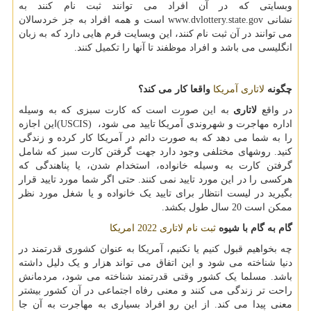
وبسایتی که در آن افراد می توانند ثبت نام کنند به
نشانی
www.dvlottery.state.gov
است و همه افراد به جز خردسالان
می توانند در آن ثبت نام کنند، این وبسایت فرم هایی دارد که به زبان
انگلیسی می باشد و افراد موظفند تا آنها را تکمیل کنند.
چگونه
لاتاری آمریکا
واقعا کار می کند؟
در واقع
لاتاری
به این صورت است که کارت سبزی که به وسیله
اداره مهاجرت و شهروندی آمریکا تایید می شود،
(USCIS)
این اجازه
را به شما می دهد که به صورت دائم در آمریکا کار کرده و زندگی
کنید. روشهای مختلفی وجود دارد جهت گرفتن کارت سبز که شامل
گرفتن کارت به وسیله خانواده، استخدام شدن، یا پناهندگی که
هرکسی را در این مورد تایید نمی کنند. حتی اگر شما مورد تایید قرار
بگیرید در لیست انتظار برای تایید یک خانواده و یا شغل مورد نظر
ممکن است 20 سال طول بکشد.
گام به گام با شیوه
ثبت نام لاتاری 2022 امریکا
چه بخواهیم قبول کنیم یا نکنیم، آمریکا به عنوان کشوری قدرتمند در
دنیا شناخته می شود و این اتفاق می تواند هزار و یک دلیل داشته
باشد. مسلما یک کشور وقتی قدرتمند شناخته می شود، مردمانش
راحت تر زندگی می کنند و معنی رفاه اجتماعی در آن کشور بیشتر
معنی پیدا می کند. از این رو افراد بسیاری به مهاجرت به آن جا