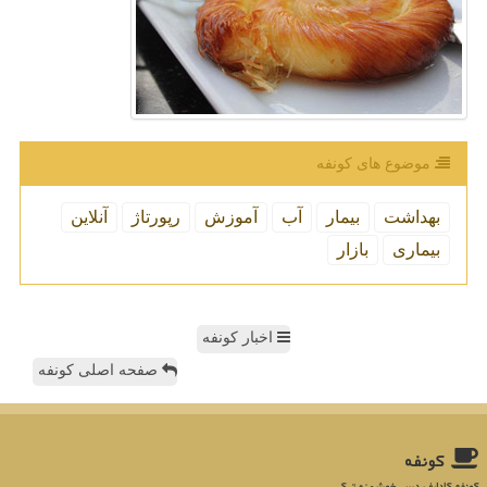
موضوع های كونفه
بهداشت
بیمار
آب
آموزش
رپورتاژ
آنلاین
بیماری
بازار
اخبار کونفه
صفحه اصلی کونفه
كونفه
کونفه کادایف دسر خوشمزه ترکی