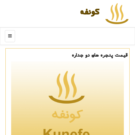
كونفه
منو
قیمت پنجره های دو جداره