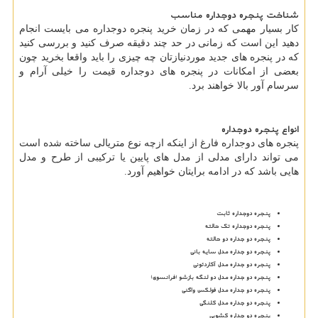
شناخت پنجره دوجداره مناسب
کار بسیار مهمی که در زمان خرید پنجره دوجداره می بایست انجام
دهید این است که زمانی در حد چند دقیقه صرف کنید و بررسی کنید
که در پنجره های جدید موردنیازتان چه چیزی را باید واقعا بخرید چون
بعضی از امکانات در پنجره های دوجداره قیمت را خیلی آرام و
سرسام آور بالا خواهند برد.
انواع پنجره دوجداره
پنجره های دوجداره فارغ از اینکه ازچه نوع متریالی ساخته شده است
می تواند دارای مدلی از مدل های پایین یا ترکیبی از طرح و مدل
هایی باشد که در ادامه برایتان خواهیم آورد.
پنجره دوجداره ثابت
پنجره دوجداره تک حالته
پنجره دو جداره دو حالته
پنجره دو جداره مدل سایه بانی
پنجره دو جداره مدل آکاردئونی
پنجره دو جداره مدل دو لنگه بازشو (فرانسوی)
پنجره دو جداره مدل فولکس واگنی
پنجره دو جداره مدل کلنگی
پنجره دو جداره کشویی