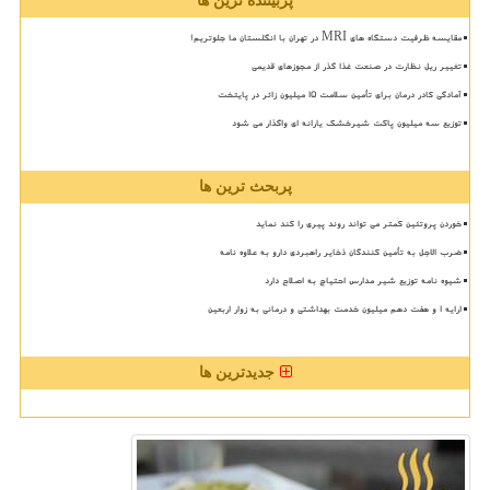
پربیننده ترین ها
مقایسه ظرفیت دستگاه های MRI در تهران با انگلستان ما جلوتریم!
تغییر ریل نظارت در صنعت غذا گذر از مجوزهای قدیمی
آمادگی کادر درمان برای تأمین سلامت 15 میلیون زائر در پایتخت
توزیع سه میلیون پاکت شیرخشک یارانه ای واگذار می شود
پربحث ترین ها
خوردن پروتئین کمتر می تواند روند پیری را کند نماید
ضرب الاجل به تأمین کنندگان ذخایر راهبردی دارو به علاوه نامه
شیوه نامه توزیع شیر مدارس احتیاج به اصلاح دارد
ارایه ۱ و هفت دهم میلیون خدمت بهداشتی و درمانی به زوار اربعین
جدیدترین ها