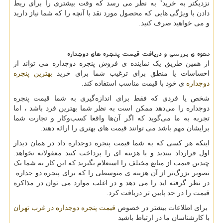
نزدیکتر به خرید" به نظر می رسد که وقت بیشتری را برای ربط
دادن با ویژگی هایی که محصول مورد نقد با آنچه را که شما نیاز دارید
و می خواهید صرف کنید.
نحوه ی بررسی و دریافت قیمت پنجره های دوجداره
از همین طریق یک نماینده ی فروش پنجره دوجداره می تواند از
احساسات یا منطق برای ترغیب شما برای خرید
بهترین پنجره
دوجداره
ی خود با قیمت مناسب استفاده کند.
شخص یا فردی که فقط برای اندازه‌گیری به شما قیمت پنجره
دوجداره را می‌دهد ممکن است به نظر شما بهترین فرد باشد ، اما
تجربه به ما می‌گوید که اگر آن‌ها واقعا کسب‌وکار و تجارت شما
برایشان مهم باشد می توانند قیمت های بهتری را ارائه دهند.
اینکه هر کسی که به شما قیمت پنجره دوجداره داد در همان دیدار
اول قرارداد ببندید و یا هزینه ای را پرداخت کنید معقولانه نخواهد.
چندین قیمت از منابع مختلف را استعلام بگیرید که این کار به شما یک
تصویر بزرگ‌تر از آن هزینه ی متوسطی را که برای پنجره دو جداره
در نظر گرفته اید را می دهد و در اغلب موارد می توان در مذاکره
قیمت را در حد پایین تر دریافت کرد.
برای اطلاعات بیشتر در خصوص
قیمت پنجره دوجداره در غرب تهران
با کارشناسان ما در ارتباط باشید