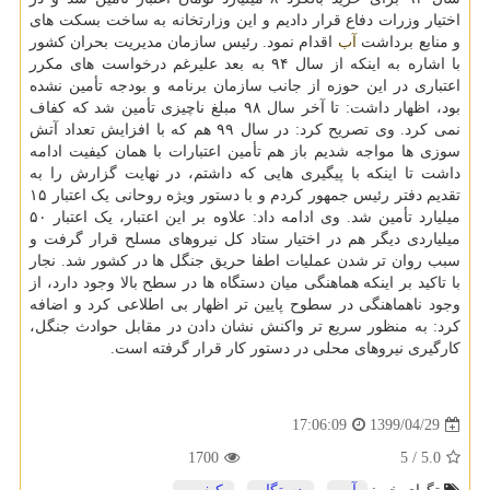
اختیار وزرات دفاع قرار دادیم و این وزارتخانه به ساخت بسکت های
و منابع برداشت
آب
اقدام نمود. رئیس سازمان مدیریت بحران کشور
با اشاره به اینکه از سال ۹۴ به بعد علیرغم درخواست های مکرر
اعتباری در این حوزه از جانب سازمان برنامه و بودجه تأمین نشده
بود، اظهار داشت: تا آخر سال ۹۸ مبلغ ناچیزی تأمین شد که کفاف
نمی کرد. وی تصریح کرد: در سال ۹۹ هم که با افزایش تعداد آتش
سوزی ها مواجه شدیم باز هم تأمین اعتبارات با همان کیفیت ادامه
داشت تا اینکه با پیگیری هایی که داشتم، در نهایت گزارش را به
تقدیم دفتر رئیس جمهور کردم و با دستور ویژه روحانی یک اعتبار ۱۵
میلیارد تأمین شد. وی ادامه داد: علاوه بر این اعتبار، یک اعتبار ۵۰
میلیاردی دیگر هم در اختیار ستاد کل نیروهای مسلح قرار گرفت و
سبب روان تر شدن عملیات اطفا حریق جنگل ها در کشور شد. نجار
با تاکید بر اینکه هماهنگی میان دستگاه ها در سطح بالا وجود دارد، از
وجود ناهماهنگی در سطوح پایین تر اظهار بی اطلاعی کرد و اضافه
کرد: به منظور سریع تر واکنش نشان دادن در مقابل حوادث جنگل،
کارگیری نیروهای محلی در دستور کار قرار گرفته است.
1399/04/29
17:06:09
1700
/ 5
5.0