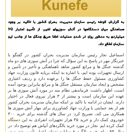
به گزارش كونفه رئیس سازمان مدیریت بحران كشور با تاكید بر وجود
هماهنگی میان دستگاهها در آتش سوزیهای اخیر، از تأمین اعتبار ۶۵
میلیاردی به منظور روان تر شدن عملیات اطفا حریق جنگل ها از جانب این
سازمان اطلاع داد.
اسماعیل نجار رئیس سازمان مدیریت بحران کشور در گفتگو با
خبرنگار مهر در پاسخ به این سؤال که چرا در آتش سوزی های دو ماه
گذشته جنگل ها و مراتع کشور شاهد ناهماهنگی و تأخیر در تأمین و
ارسال تجهیزات بوده ایم، با اشاره به اینکه برپایه قانون وزارت جهاد
کشاورزی مسئول حفظ جنگل ها را برعهده دارد و ردیف اعتباری
مشخص و ایجاد سازمان مستقل جنگل ها و مراتع بنابراین بوجود آمده
است، اظهار داشت: فرماندهی نظام مند در مورد آتش سوزی ها بر
عهده این سازمان است و بیشتر از ۳ هزار نیروی فعال در اختیار
دارند. ایشان در ادامه با تاکید بر اینکه سازمان مدیریت بحران کشور
هم از بعد حمایتی با وزارت جهاد کشاورزی برای مهار آتش سوزی ها
همکاری می کند، تصریح کرد: در سال های گذشته برای خرید ۳۰۰
خودروی کمک دار و خرید ۳۵ هزار تجهیزات انفرادی به این
دستگاه
کمک کرده ایم. نجار در مورد خرید بالگردهای آبپاش هم توضیح داد: در
سال ۹۴ برای خرید بالگرد ۸ میلیارد تومان اعتبار تأمین شد و در