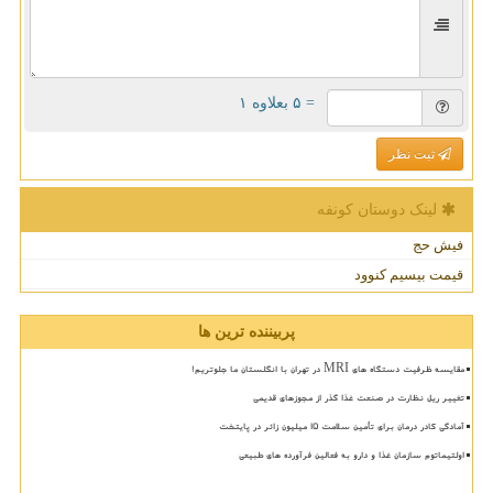
= ۵ بعلاوه ۱
ثبت نظر
لینک دوستان كونفه
فیش حج
قیمت بیسیم کنوود
پربیننده ترین ها
مقایسه ظرفیت دستگاه های MRI در تهران با انگلستان ما جلوتریم!
تغییر ریل نظارت در صنعت غذا گذر از مجوزهای قدیمی
آمادگی کادر درمان برای تأمین سلامت 15 میلیون زائر در پایتخت
اولتیماتوم سازمان غذا و دارو به فعالین فرآورده های طبیعی