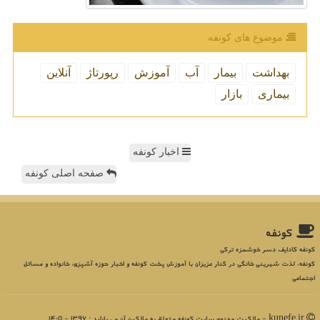
موضوع های كونفه
بهداشت
بیمار
آب
آموزش
رپورتاژ
آنلاین
بیماری
بازار
اخبار کونفه
صفحه اصلی کونفه
كونفه
کونفه کادایف دسر خوشمزه ترکی
کونفه، لذت شیرینی خانگی در کنار عزیزان با آموزش پخت کونفه و اخبار حوزه آشپزی، خانواده و مسائل
اجتماعی
kunefe.ir - مالکیت معنوی سایت كونفه متعلق به مالکین آن می باشد : 1396 - 1405