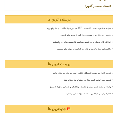
قیمت بیسیم کنوود
پربیننده ترین ها
مقایسه ظرفیت دستگاه های MRI در تهران با انگلستان ما جلوتریم!
تغییر ریل نظارت در صنعت غذا گذر از مجوزهای قدیمی
آمادگی کادر درمان برای تأمین سلامت 15 میلیون زائر در پایتخت
اولتیماتوم سازمان غذا و دارو به فعالین فرآورده های طبیعی
پربحث ترین ها
ضرب الاجل به تأمین کنندگان ذخایر راهبردی دارو به علاوه نامه
شیوه نامه توزیع شیر مدارس احتیاج به اصلاح دارد
ارایه ۱ و هفت دهم میلیون خدمت بهداشتی و درمانی به زوار اربعین
تغذیه پدر می تواند بر سلامت نوزاد تاثیر بگذارد
جدیدترین ها