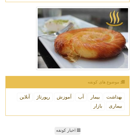
موضوع های كونفه
بهداشت
بیمار
آب
آموزش
رپورتاژ
آنلاین
بیماری
بازار
اخبار کونفه