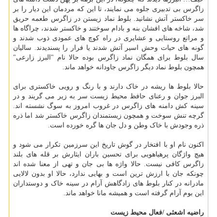
زاگرس بی تدبیری جلوه می نمایند، تا این که مردمان این دیار را بر
سر خاکستر آتش نشانید. بلوط نماد زیستن در زاگرس طعمه حریق
شد، شاخه های افشان بنه و بادام سوختند و خاکستر شدند، چراگاه ها
و مراتع روستایی و عشایری در راه کوچ های عمودی ذوب شدند و
گونه های حیات وحش اسیر آتش شدند یا فرار را پسندیدند. سالیان
سال بلوط برای همگان نماد زاگرس بوده حالا نام "البرز زارعی"
همچون بلوط نماد دیگر زاگرس جاودانه خواهد ماند.
حالا بلوط ها ریشه در خاک دارند و با رنگ و رویی خاکستری برای
البرز جوان و رعنای حافظ محیط زیست سر به زیر می گریند و در
سینه کش دامنه های زاگرس در غروب امروز به سوگ نشسته اند.
گرچه تنش سوخت و همچون زیستمندان زاگرس خاکستر شد اما ذره
ذره وجودش با خاک وطن و دل جان ها گره خورده است.
اکنون نام او با افتخار در گوش تاریخ این سرزمین تکرار می شود و
هیچ واژگان پرهیاهویی برای تحسین باران ایثارش بر قله های بلند
زاگرس کافی نیست. حالا واژه ها بی جان و تهی از معنا شده اند
چونکه جان با ارزش ترین است و بهایی ندارد، حالا او بدون لالایی
مادرانه در کنار بلوط های زادگاهش آرام در سینه خاک و دوستداران
این بوم آرام گرفته است و همیشه مانا خواهد ماند.
راضیه اشعثی /فعال محیط زیست