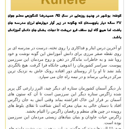
كونفه: بوشهر در چنین روزهایی در سال 95، حمیدرضا كنگوزهی معلم جوان
27 ساله دیار بلوچستان كه چگونه در زیر آوار دیوارهای لرزان مدرسه جان
باخت، اما هیچ گاه این سقف فرو نریخت تا نجات بخش جان دانش آموزانش
باشد.
او آخرین درس ایثار و فداکاری را روی تخته، درست در مدرسه ای بر
روی نقطه صفر مرزی برای دانش آموزانش این گونه نوشت و خود
رویا شد و به خاطرات ماندگار در ذهن و روح مردمان این سرزمین
پیوست. سراسر کشورمان را اندوهی جانکاه فرا گرفت. هیچ بالگردی
بلند نشد تا او را از روستای دور افتاده روتک خاش به نزدیک ترین
مرکز درمانی برساند و در نیمه راه جان می سپارد.
بار دیگر آسمان کشورمان ستاره ای دیگر چید، البرز زارعی گل پرپر
شده زاگرس ستاره دیگر این سرزمین است تا آن که ستون های
آسمان بر فراز این خاک افراشته بماند وقتی آتش به جان زاگرس
افتاد با دستان خالی به میان معرکه آتش شتافت تا تقلای بلوط های
روییده در چین های منظم و رقصان زاگرس را التیام بخشد.
زاگرس حیات جاودان و بنیان بنیادهای زیستی مردمان این سرزمین
بوده است.
حیف!!! البرزها دیدند که چگونه، در این برهه بر پهن دشت دامنه های