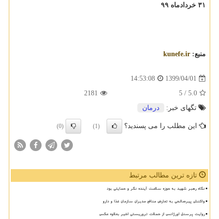
۳۱ خردادماه ۹۹
منبع:
kunefe.ir
1399/04/01
14:53:08
2181
/ 5
5.0
تگهای خبر:
درمان
این مطلب را می پسندید؟
(0)
(1)
تازه ترین مطالب مرتبط
نگاه رهبر شهید به حوزه سلامت آینده نگر و حمایتی بود
واکنش پیرصالحی به تعارض منافع مدیران سازمان غذا و دارو
روایت پرسنل اورژانس از حملات تروریستی اخیر بعلاوه عکس