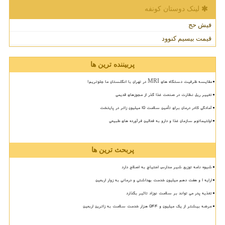
لینک دوستان كونفه
فیش حج
قیمت بیسیم کنوود
پربیننده ترین ها
مقایسه ظرفیت دستگاه های MRI در تهران با انگلستان ما جلوتریم!
تغییر ریل نظارت در صنعت غذا گذر از مجوزهای قدیمی
آمادگی کادر درمان برای تأمین سلامت 15 میلیون زائر در پایتخت
اولتیماتوم سازمان غذا و دارو به فعالین فرآورده های طبیعی
پربحث ترین ها
شیوه نامه توزیع شیر مدارس احتیاج به اصلاح دارد
ارایه ۱ و هفت دهم میلیون خدمت بهداشتی و درمانی به زوار اربعین
تغذیه پدر می تواند بر سلامت نوزاد تاثیر بگذارد
عرضه بیشتر از یک میلیون و ۵۴۴ هزار خدمت سلامت به زائرین اربعین