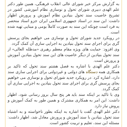
به گزارش مرکز خبر شورای عالی انقلاب فرهنگی، همین طور دکتر
علم الهدی دبیری شورای تحول و نوسازی نظام آموزشی کشور در
تشریح خاصیت سند تحول بنیادین نظام آموزش و پرورش اظهار
داشت: این سند در اسناد جمهوری اسلامی ایران جزو اسناد منحصر
به فرد است چونکه این سند به صورت کاملاً بومی و مبنایی تهیه شده
است.
در رویکرد جدید شورای تحول و نوسازی می خواهیم بجای پرسش
گری برای اجرای سند تحول بنیادین به اجرایی سازی آن کمک گردد.
وی افزود: حمایت های ویژه مقام معظم رهبری «مدظله العالی» از
سند تحول بنیادین از دیگر خاصیت های این سند تحول بنیادین آموزش
و پرورش است.
دکتر علم الهدی با اشاره به فصل هشتم سند تحول که تاکید بر
همکاری همه
دستگاه
های دولتی و غیردولتی برای اجرایی سازی سند
دارد، اشاره کرد: در رویکرد جدید شورای تحول و نوسازی می خواهیم
بجای پرسش گری برای اجرای سند تحول بنیادین به اجرایی سازی آن
کمک گردد.
وی با تاکید بر اینکه سند باید هر پنج سال بروز رسانی شود، اظهار
داشت: این امر به همکاری مشترک و همین طور به کمک آموزش و
پروش نیاز دارد.
دکتر علم الهدی گفت با اشاره به اینکه بطور ناخواسته و به اشتباه
سند تحول بنیادین با سند آموزش و پرورش معادل شد، اظهار داشت:
مسئله این سند، تعلیم و تربیت کشور است.