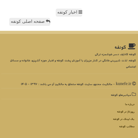
اخبار کونفه
صفحه اصلی کونفه
كونفه
کونفه کادایف دسر خوشمزه ترکی
کونفه، لذت شیرینی خانگی در کنار عزیزان با آموزش پخت کونفه و اخبار حوزه آشپزی، خانواده و مسائل
اجتماعی
kunefe.ir - مالکیت معنوی سایت كونفه متعلق به مالکین آن می باشد : 1396 - 1405
میانبرهای كونفه
درباره ما
رپورتاژ در كونفه
بک لینک در كونفه
مطالب كونفه