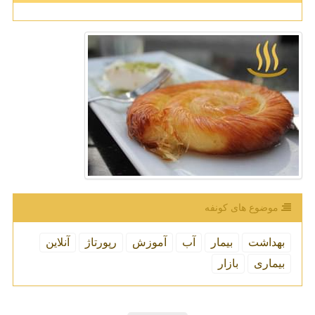
موضوع های كونفه
بهداشت
بیمار
آب
آموزش
رپورتاژ
آنلاین
بیماری
بازار