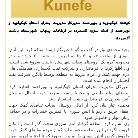
كونفه: كهگیلویه و بویراحمد مدیركل مدیریت بحران استان كهگیلویه و
بویراحمد از آتش سوزی گسترده در ارتفاعات پیچاب شهرستان باشت
آگاهی داد.
وحید محمدی تبار در گفت و گو با خبرنگار ایسنا اضافه کرد: این آتش
سوزی از ساعت ۱۴ و ۳۰ دقیقه امروز سه شنبه ۲۰ خرداد ماه در
محدوده "دره لک" روستای پیچاب شهرستان باشت شروع شده است.
وی اظهارکرد: با فرمانداری و شرکت نفت گچساران هماهنگی های
لازم جهت کمک و اعزام نیروها به منطقه توسط بالگرد شرکت نفت
گچساران انجام شده است.
مدیرکل مدیریت بحران استان کهگیلویه و بویراحمد اشاره کرد:
نیروهای منابع طبیعی و محیط زیست سریعا جهت انتقال به محل
آتش سوزی در فرمانداری باشت استقرار یابند.
محمدی تبار بیان کرد: از اهالی روستای پیچاب تقاضای کمک جهت
اطفاء حریق داریم تا اتش سوزی با کمترین خسارات و در حداقل
زمان مهار و خاموش شود.
وی اشاره کرد: منطقه گرفتار آتش سوزی سخت گذر است و امکان
فرود بالگرد در این منطقه وجود ندارد که از مردم تقاضای کمک جهت
خاموش کردن آتش سوزی داریم و در صورتیکه تا اختتام امروز مهار