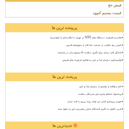
فیش حج
قیمت بیسیم کنوود
پربیننده ترین ها
مقایسه ظرفیت دستگاه های MRI در تهران با انگلستان ما جلوتریم!
تغییر ریل نظارت در صنعت غذا گذر از مجوزهای قدیمی
آمادگی کادر درمان برای تأمین سلامت 15 میلیون زائر در پایتخت
اولتیماتوم سازمان غذا و دارو به فعالین فرآورده های طبیعی
پربحث ترین ها
آغاز مطالعه و تفحص از سازمان غذا و دارو
پیشنهاد اعطای جایزه ملی خبرنگار سلامت
خوردن پروتئین کمتر می تواند روند پیری را کند نماید
ضرب الاجل به تأمین کنندگان ذخایر راهبردی دارو به علاوه نامه
جدیدترین ها