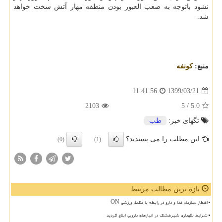
نشود باتوجه به صعب العبور بودن منطقه مهار آتش سخت خواهد
شد.
منبع:
كونفه
1399/03/21
11:41:56
2103
/ 5
5.0
تگهای خبر:
طب
این مطلب را می پسندید؟
(0)
(1)
تازه ترین مطالب مرتبط
اخطار سازمان غذا و دارو در رابطه با مکمل ورزشی ON
شرایط نگهداری شیرخشک در انبارهای دارویی ابلاغ گردید