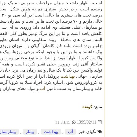
است، اظهار داشت: میزان مراجعات سرپایی به یک چهار
درصد
خالی داریم و ۷۰ درصد این تخت ها پر است و بیمارا
یو بیمارهای قبلی هستند. وی ادامه داد: ورودی به آی سی
کاهش یافته است و بنا بر این مرگ ومیر بطور کلی کاهش
البته استان های مختلف روند متفاوتی دارند استان هایی
جلوتر بوده است مانند قم، کاشان، گیلان و... میزان ورودی
پیک داشتند و بنا بر این با وجود اینکه برخی روزها، 
واکسن کرونا اظهار نمود: از ابتدا، سه نوع مختلف ویروس 
ساختار آنتی ژنی ویروس خیلی تغییر نکرده است و همه ک
تولید واکسن بین یک تا یک سال و نیم زمان می برد. جان با
سازمان جهانی
بهداشت
پروتکل آنرا از چین ابلاغ کرده ا
به کروناویروس شود، اشاره کرد: افراد مبتلا به کرونا گ
خانه و بیمارستان به سبب تامین
آب
و مواد مغذی بیماران و م
منبع:
كونفه
1399/02/11
11:23:15
تگهای خبر:
آب
,
بهداشت
,
بیمار
,
بیمارستان