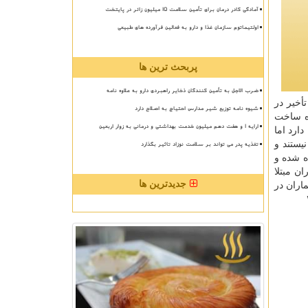
آمادگی کادر درمان برای تأمین سلامت 15 میلیون زائر در پایتخت
اولتیماتوم سازمان غذا و دارو به فعالین فرآورده های طبیعی
پربحث ترین ها
ضرب الاجل به تأمین کنندگان ذخایر راهبردی دارو به علاوه نامه
أخیر در
شیوه نامه توزیع شیر مدارس احتیاج به اصلاح دارد
ره ساخت
ارایه ۱ و هفت دهم میلیون خدمت بهداشتی و درمانی به زوار اربعین
ارد اما
یستند و
تغذیه پدر می تواند بر سلامت نوزاد تاثیر بگذارد
ه شده و
ن مبتلا
جدیدترین ها
اران در