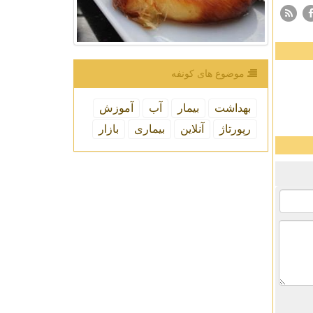
موضوع های كونفه
بهداشت
بیمار
آب
آموزش
رپورتاژ
آنلاین
بیماری
بازار