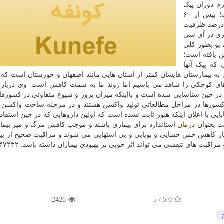
م دوران پیک
رسیده است و در بخش بستری هم به همین شکل است؛ بیش از ۶۰
 تخت های بستری ما خالی است؛ در آی سی یو ۳۰ درصد ظرفیت
ن بستری در آی سی
 یو بطور کلی
 یافته است؛
 که پیک آنها
 به بیمارستان هایشان کمتر از استان هایی مانند اصفهان و خوزستان است که ت
پیک های کوچکی را شاهد می باشیم اما روند ما به سمت کاهش است. وی دربا
در چین شناسایی شده است و بااینکه میزان بروز و شیوع متفاوتی در کشورها د
شورها در مراحل مطالعاتی تولید واکسن هستند و در مرحله ساخت واکسن ن
بایی با اعلان اینکه هنوز ثابت نشده است که اولین داروهایی که در چین استفاد
ست بعنوان
درمان
استاندارد برای بیماری باشند و موجب کاهش مرگ و میر بیمارا
رفتار کاهش حس چشایی و بویایی و بی اشتهایی می شوند و مراقبت صحیح از بیم
راقبت های تنفسی می تواند اثر خوبی بر بهبودی بیماران داشته باشد. ۴۷۲۳۲
2426
/ 5
5.0