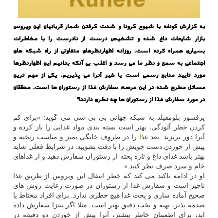
به گزارش كونفه با شیوع كرونا و شدت گرفتن شمار قربانیان این ویروس
بازار شایعات داغ شده و تشخیص درست از نادرست را با مخاطرات
بسیاری همراه كرده است. روزانه اظهارنظرهای متفاوتی از راه شبكه های
اجتماعی به سمع و نظر ما می رسد و اغلب بی آنكه بدانیم این اظهارنظرها
مورد تایید منابع رسمی است یا خیر آنرا می پذیریم. یكی از مهم ترین
مسائل مطرح شده در این عرصه، سفارش غذا از رستوران ها است. محققان
در مورد سفارش غذا از رستوران ها چه نظری دارند؟
پرفسور بلومفیلد به شبکه جهانی بی بی سی می گوید: «برای کم
کردن خطر آلودگی، بهتر است بسته بندی مواد غذایی را باز کرده و
آنرا دور بریزید. بعد
غذا
را در ظروف خانگی تمیز و مناسب ریخته و
پیش از خوردن دست خویش را با دقت بشویید. در شرایط فعلی شاید
بهتر باشد غذای داغ و تازه پخته از رستوران سفارش دهید و از غذاهای
خام و سرد صرف نظر کنید.»
او در ادامه تاکید می کند که خطر انتقال این ویروس از طریق غذا
ناچیز است و سفارش غذا از رستوران در صورت رعایت روش های
صحیح آماده سازی و پخت غذا هیچ خطری ندارد. برای افراد محتاط یا
صدمه پذیر، تهیه و پخت دقیق بهتر است. مثلا اگر پیتزا سفارش داده
اید، برای اطمینان خاطر بیشتر، آنرا پیش از خوردن دو دقیقه در