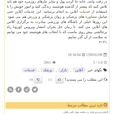
در رفت وآمد، جابه جا کردن پول و سایر نیازهای روزمره خود هم باید
تلاش کنید که بیشتر از گذشته هوشمند زندگی کنید و امور خویش را با
استفاده از
خدمات
آنلاین به انجام برسانید. این خدمات آنلاین حتی
شامل
مشاوره
های پزشکی و روان پزشکی و
ورزش
هم می شود.
این روزها خیلی از باشگاه های ورزشی مبادرت به برگزاری کلاس
های آنلاین می کنند. تا زمان حل بحران انتشار ویروس کورونا راه
پرچالشی پیش روی ماست که با انتخاب های هوشمند خود می توانیم
به سلامت از آن گذر نماییم.
۲۱۲۱
1399/02/08
18:58:04
2661
/ 5
5.0
تگهای خبر:
آنلاین
,
بازار
,
پزشك
,
خدمات
این مطلب را می پسندید؟
(0)
(1)
تازه ترین مطالب مرتبط
تغذیه پدر می تواند بر سلامت نوزاد تاثیر بگذارد