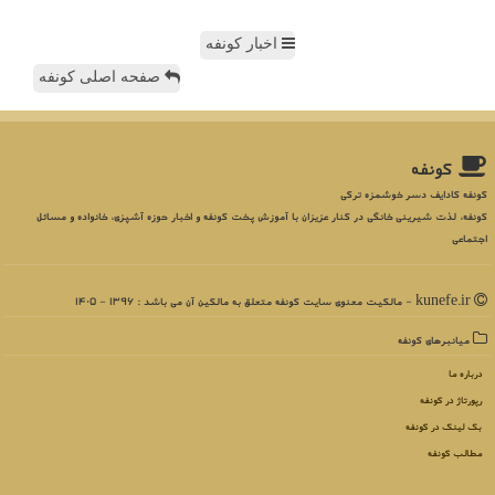
اخبار کونفه
صفحه اصلی کونفه
كونفه
کونفه کادایف دسر خوشمزه ترکی
کونفه، لذت شیرینی خانگی در کنار عزیزان با آموزش پخت کونفه و اخبار حوزه آشپزی، خانواده و مسائل
اجتماعی
kunefe.ir - مالکیت معنوی سایت كونفه متعلق به مالکین آن می باشد : 1396 - 1405
میانبرهای كونفه
درباره ما
رپورتاژ در كونفه
بک لینک در كونفه
مطالب كونفه