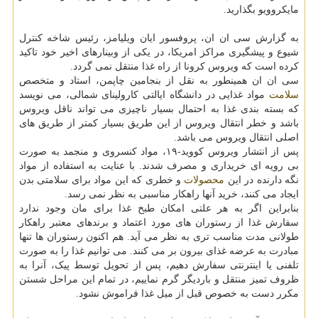
مایکروویو بگذارید.
به گزارش سی ان ان، پروفسور ایان ویلیامز، رئیس شاخه کنترل
شیوع و پیشگیری مراکز امریکا، در یکی از وبینارهای اخیر خود تاکید
کرده است که ویروس کرونا از راه غذا منتقل نمی گردد.
سی ان ان همینطور به نقل از بنجامین چاپمن، استاد و متخصص
سلامت
مواد غذایی در دانشگاه ایالتی کارولینای شمالی، می نویسد
که بسته بندی غذا به احتمال بسیار ناچیزی می تواند ناقل ویروس
باشد و خطر انتقال ویروس از این طریق بسیار کمتر از طریق های
اصلی انتقال ویروس می باشد.
پس از انتشار ویروس کووید-۱۹، مواد کنسروی و منجمد به صورت
بی رویه ای خریداری و مصرف شدند. با عنایت به استفاده از مواد
نگه دارنده در این
محصولات
و خطری که این مواد برای سلامتی بدن
ایجاد می کنند، خرید آنها راهکار مناسبی به نظر نمی رسد.
بنابراین اگر به هر علتی امکان طبخ غذا برای مان وجود ندارد
سفارش غذا از رستوران های مورد اعتماد و برندهای معتبر راهکار
طولانی مدت مناسب تری به نظر می آید. هم اکنون رستوران ها تنها
مبادرت به عرضه غذای بیرون بر می کنند. می توانیم غذا را به صورت
تلفنی یا اینترنتی سفارش دهیم، پس از تحویل توسط پیک، آنرا به
ظروف تمیز منتقل و باردیگر گرم نماییم، در تمام این مراحل شستن
مکرر دست به خصوص قبل از میل غذا فراموش نشود.