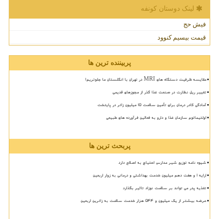
لینک دوستان كونفه
فیش حج
قیمت بیسیم کنوود
پربیننده ترین ها
مقایسه ظرفیت دستگاه های MRI در تهران با انگلستان ما جلوتریم!
تغییر ریل نظارت در صنعت غذا گذر از مجوزهای قدیمی
آمادگی کادر درمان برای تأمین سلامت 15 میلیون زائر در پایتخت
اولتیماتوم سازمان غذا و دارو به فعالین فرآورده های طبیعی
پربحث ترین ها
شیوه نامه توزیع شیر مدارس احتیاج به اصلاح دارد
ارایه ۱ و هفت دهم میلیون خدمت بهداشتی و درمانی به زوار اربعین
تغذیه پدر می تواند بر سلامت نوزاد تاثیر بگذارد
عرضه بیشتر از یک میلیون و ۵۴۴ هزار خدمت سلامت به زائرین اربعین