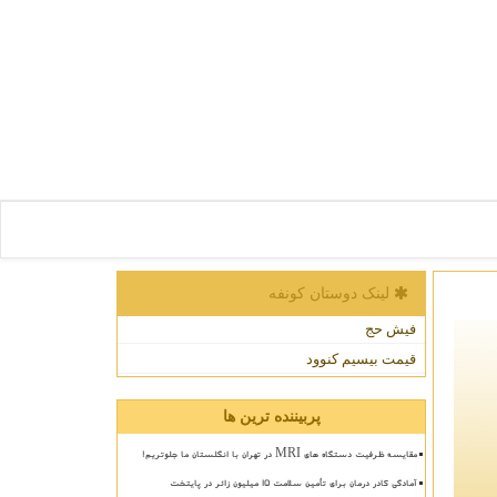
لینک دوستان كونفه
فیش حج
قیمت بیسیم کنوود
پربیننده ترین ها
مقایسه ظرفیت دستگاه های MRI در تهران با انگلستان ما جلوتریم!
آمادگی کادر درمان برای تأمین سلامت 15 میلیون زائر در پایتخت