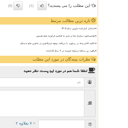
این مطلب را می پسندید؟
(0)
(1)
تازه ترین مطالب مرتبط
انتشار آمارنامه دارویی سال ۱۴۰۵
اولتیماتوم سازمان غذا و دارو به فعالین فرآورده های طبیعی
تاکید قائم پناه بر برخورد با دریافت وجوه غیرقانونی در تعاونی های مسکن
رکورد بی سابقه دریاچه ارومیه در ۶ سال گذشته
نظرات بینندگان در مورد این مطلب
لطفا شما هم
در مورد این پست
نظر دهید
= ۷ بعلاوه ۲