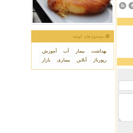
موضوع های كونفه
بهداشت
بیمار
آب
آموزش
رپورتاژ
آنلاین
بیماری
بازار