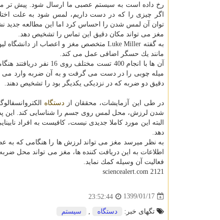
رخ داده است به سیستم عصبی ما ارسال شود. پیش تر
اگر چیزی را كه در دست داریم، لمس شود به علت اخت
توان آن لمس شدن را احساس كرد اما این مطالعه جدید ن
مغز می تواند مكان دقیق این تماس را تشخیص دهد.
به گفته Luke Miller متخصص مغز و اعصاب از دانشگا
مانند یك حسگر اضافی عمل می كند.
آن ها با انجام 400 تست مختلف روی 16 ن
دقیق دو ضربه كه در نزدیكی یكدیگر بود را تشخیص دهند.
در طی این آزمایشات، محققان از
دستگاه
شدن لرزش، محل لمس روی جسم را شناسایی كند. این پدیده می تواند در مدت
البته این مورد كاملا جدیدی نیست، كافیست به افراد نابینا
دهد.
به نظر میرسد مغز می تواند لرزش ها را هنگامی كه به عص
اطلاعات به این دریافت كننده ها، مغز می تواند محل ضربه 
فعالیت آن وسیله كمك نماید.
sciencealert.com 2121
1399/01/17
23:52:44
تگهای خبر:
دستگاه
,
سیستم