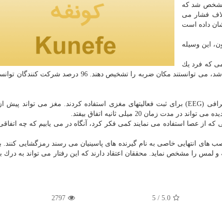
 مشخص شد كه
لاف فشار می
شان داده است
ه لیون، این وسیله
فر دریافتند هنگامی كه فرد یك
میله چوبی را در دست می گرفت و به آن ضربه وارد می شد، می توانستند مكان ضربه را تشخیص دهند. 96 در
الكتروانسفالوگرافی (EEG) برای ثبت فعالیتهای مغزی استفاده كردند. مغز می تواند پی
 زمان 20 میلی ثانیه اتفاق بیفتد.
یی كه از عصا استفاده می نمایند كمی فكر كرد، آنگاه در می یابیم كه چه اتفاق
ب های انتهایی خاصی به نام گیرنده های پاسینیان می رسند رمزگشایی كنند. ب
و لمس را مشخص نماید. محققان اعتقاد دارند كه این رفتار می تواند به درك بهت
2797
/ 5
5.0