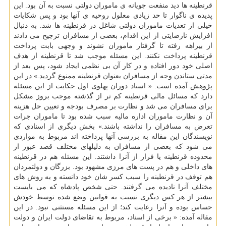
قرنطینه ها دید منفعت جویانه ی ماموران دولتی نسبت به آن بود. این
پدیده ی ناگوار تا حد زیادی معلول روحیه ی آنها بود و پس شكایات
خیلی از تعدیات ماموران دولتی شاغل در قرنطینه ها شد. به دنبال
افزایش نارضایتی از این اقدام، بعضی از مسافران ترجیح می دادند
از بیراهه رفته تا گرفتار ماموران نشوند و وجهی بابت پرداخت
قرنطینه پرداخت نكنند. این مسئله موجب شد تا قرنطینه از هدف
اصلی خود دور افتاده و در كار آن بی نظمی ایجاد شود، پس بعد از
مدتی ستاندن وجه از مسافران بعنوان قرنطینه ممنوع گردید.» در این
پژوهش آمده است: « اسناد دوران پهلوی اول حكایت از این مسئله
دارد كه مسائل مالی قرنطینه كم تر از گذشته موجب بروز مشكل
برای مسافران می شد و نظارت بر مصرف بودجه و تعیین حل هزینه
آن و نظارت ماموران اداره مالیه سبب شده بود تا ماموران جرات
تعرض به مسافران را نداشته باشند.» بخش دیگری از اسنادی كه
نویسندگان این مقاله به بررسی آنها پرداخته اند مربوط به مواردی
می شود كه بعضی از مسافران به دلیلهای مختلف قصد عبور از
محدوده قرنطینه یا فرار از آنرا داشتند. این مسئله هم در قرنطینه
های داخلی و هم در پست های مرزی مشهود بود. بزرگان و دولتمردان
هم توقف در قرنطینه را سبب كسر شان خود دانسته و به روش های
مختلف آنرا نادیده می گرفتند. حتی شخص پادشاه كه می بایست
بیشتر از هر كس دیگری نسبت به قوانین وضع شده توسط خودش
حساس بوده و آنرا رعایت كند؛ از این مسئله مستثنی نبود. در این
مقاله آمده: « برخی از اسناد، مربوط به تقاضای دولت ایران و دولت