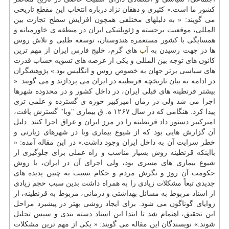
كشور ما است.» كثیری و دهقان نژاد درباره انتخاب این مقطع تاریخی
می گویند: « به دلیلهای مختلفی همچون افزایش سطح تجارت بین
المللی، موقعیت برجسته و ژئوپلتیكی ایران در منطقه ی خاورمیانه و
همسایگی با كشور مستعمره هندوستان، توسعه طلبی و تلاش روس
ها در جهت رسیدن به
آب
های گرم، خلیج فارس ایران از مهم ترین
كانون های توجه بین المللی و یكی از عرصه های تسویه حساب قدرت
های سیاسی برتر جهان به خصوص روس و انگلیس بود.» پژوهشگران
در ادامه به بیان تاریخچه قرنطینه در ایران می پردازند و می گویند: «
بیشتر قرنطینه های قبلی ایران، در داخل كشور و در محدوده شهرها
اجرا می شد ولی در زمان امیركبیر حوزه ی گسترده و علمی تری
پیدا كرد. هنگامی كه در سال ۱۲۶۷ ه. ق بیماری "وبا" گسترش یافت،
امیركبیر دستور داد قرنطینه را در مرز ایران و عراق اجرا كنند. دلیل
آن گزارش هایی بود كه از شیوع بیماری وبا در شهرهای زیارتی و
خطر سرایت آن به داخل ایران وجود داشت.» در این مقاله آمده: «
بااینكه قرنطینه روش بسیار مناسب و راه عملی برای جلوگیری از
شیوع بیماری های مسری بود، ولی اجرای آن در ایران، با روش
حكومت آن روز و نگرش مردم و حكام نسبت به چنین پدیده های
جدیدی تبعاً مشكلات زیادی را به همراه داشت بدین سبب حجم زیادی
از اسناد مربوط به مسائل بهداشتی و درمانی، مربوط به قرنطینه، از
زوایای گوناگون می شود. برای ایجاد روشی بهتر در پیشبرد مراحل
این تحقیق، اهتمام شد تا ابتدا این اسناد دسته بندی و سپس تحلیل
شوند.» نویسندگان این مقاله می گویند: « یكی از مهم ترین مشكلات