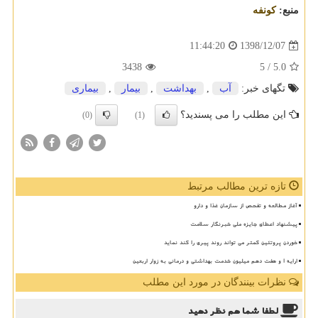
منبع:
كونفه
1398/12/07
11:44:20
3438
/ 5
5.0
تگهای خبر:
آب
,
بهداشت
,
بیمار
,
بیماری
این مطلب را می پسندید؟
(0)
(1)
تازه ترین مطالب مرتبط
آغاز مطالعه و تفحص از سازمان غذا و دارو
پیشنهاد اعطای جایزه ملی خبرنگار سلامت
خوردن پروتئین کمتر می تواند روند پیری را کند نماید
ارایه ۱ و هفت دهم میلیون خدمت بهداشتی و درمانی به زوار اربعین
نظرات بینندگان در مورد این مطلب
لطفا شما هم
نظر دهید