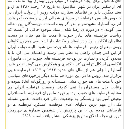
های همجوار برای ایجاد قرنطینه در موارد بروز بیماری بود. مانند، نامه
ای از سفیر ایران در شهر اسلامبول به تاریخ ۱۸ رجب ۱۲۸۰ ه. ق و
سند دیگری دایر بر تقاضای سفارت دولت روس از دولت ایران در
خصوص تاسیس قرنطینه در مرزهای شمالی ایران و مشخصاً در بنادر
انزلی، آستارا، مشهدسر و بندر گز بوده است.» نویسندگان این مقاله
می گویند: « در دوره ی رضا شاه، اسناد موجود حاكی از آنست كه
ریاست قرنطینه های بنادر جنوب تا مدت ها هم چنان در دست
نظامیان انگلیس بود و در اسناد و مكاتبات از اشخاصی همچون كاپیتان
رونی، بعنوان رئیس قرنطینه ها نام برده می شود. البته دولت ایران
از این امر چندان راضی به نظر نمی رسید و اهتمام می كرد تا با
محدود كردن و نظارت بر بودجه قرنطینه های جنوب برای ماموران
انگلیسی اشكال تراشی كند.» كثیری و همكارش می گویند: « در بنادر
آستارا و انزلی هم از سال های حدود ۱۹۱۲ و ۱۹۱۳ قرنطینه هایی
برقرار شد. روس ها در این مورد هم مانند دیگر برخوردهای سیاسی
خود با ملت های هم جوار، مشی مستبدانه و زورگویانه اتخاذ نموده و
رعایت حال مسافران را نمی كردند. وضعیت قرنطینه انزلی هم
مشابه قرنطینه های جنوب بود. برخورد ماموران قرنطینه با مسافران
تبعیض آمیز بود و بستگی به وضعیت مالی فرد داشت. همین مسئله
یكی از مهم ترین دلیلهای عدم موفقیت عملكرد قرنطینه ها و
نارضایتی مردم بود.» این پژوهش در ششمین شماره ی چهارمین
دوره ی مجله اخلاق و تاریخ پزشكی انتشار یافته است. 2323