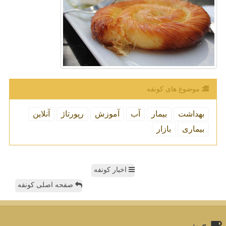
موضوع های كونفه
بهداشت
بیمار
آب
آموزش
رپورتاژ
آنلاین
بیماری
بازار
اخبار کونفه
صفحه اصلی کونفه