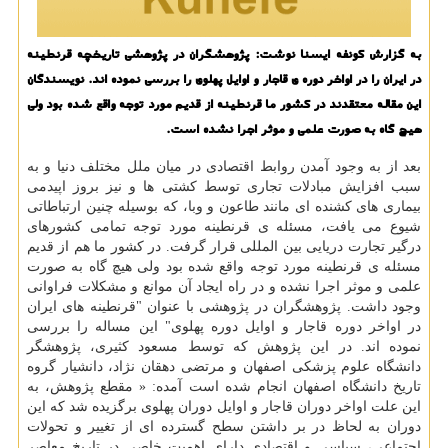
به گزارش كونفه ایسنا نوشت: پژوهشگران در پژوهشی تاریخچه قرنطینه
در ایران را در اواخر دوره ی قاجار و اوایل پهلوی را بررسی نموده اند. نویسندگان
این مقاله معتقدند در كشور ما قرنطینه از قدیم مورد توجه واقع شده بود ولی
هیچ گاه به صورت علمی و موثر اجرا نشده است.
بعد از به وجود آمدن روابط اقتصادی در میان ملل مختلف دنیا و به
سبب افزایش مبادلات تجاری توسط كشتی ها و نیز بروز اپیدمی
بیماری های كشنده ای مانند طاعون و وبا، كه بوسیله چنین ارتباطاتی
شیوع می یافت، مسئله ی قرنطینه مورد توجه تمامی كشورهای
درگیر تجارت دریایی بین المللی قرار گرفت. در كشور ما هم از قدیم
مسئله ی قرنطینه مورد توجه واقع شده بود ولی هیچ گاه به صورت
علمی و موثر اجرا نشده و در راه ایجاد آن موانع و مشكلات فراوانی
وجود داشت. پژوهشگران در پژوهشی با عنوان "قرنطینه های ایران
در اواخر دوره قاجار و اوایل دوره پهلوی" این مساله را بررسی
نموده اند. در این پژوهش كه توسط مسعود كثیری، پژوهشگر
دانشگاه علوم پزشكی اصفهان و مرتضی دهقان نژاد، دانشیار گروه
تاریخ دانشگاه اصفهان انجام شده است آمده: « مقطع پژوهش، به
این علت اواخر دوران قاجار و اوایل دوران پهلوی برگزیده شد كه این
دوران به لحاظ در بر داشتن سطح گسترده ای از تغییر و تحولات
اجتماعی، سیاسی و اقتصادی دارای اهمیت خاصی در تاریخ معاصر