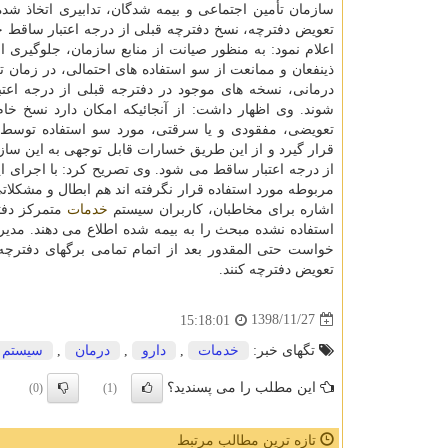
سازمان تأمین اجتماعی و بیمه شدگان، تدابیری اتخاذ شده
تعویض دفترچه، نسخ دفترچه قبلی از درجه اعتبار ساقط 
اعلام نمود: به منظور صیانت از منابع سازمان، جلوگیری ا
ذینفعان و ممانعت از سو استفاده های احتمالی، در زمان 
درمانی، نسخه های موجود در دفترجه قبلی از درجه اعت
شوند. وی اظهار داشت: از آنجائیكه امكان دارد نسخ خا
تعویضی، مفقودی و یا سرقتی، مورد سو استفاده توسط 
قرار گیرد و از این طریق خسارات قابل توجهی به این سازم
از درجه اعتبار ساقط می شود. وی تصریح كرد: با اجرای ا
مربوطه مورد استفاده قرار نگرفته اند هم ابطال و مشكلات
اشاره برای مخاطبان، كاربران سیستم
خدمات
متمركز دفت
استفاده نشده مبحث را به بیمه شده اطلاع می دهند. مدی
خواست حتی المقدور بعد از اتمام تمامی برگهای دفترچه و
تعویض دفترچه كنند.
1398/11/27
15:18:01
تگهای خبر:
خدمات
,
دارو
,
درمان
,
سیستم
این مطلب را می پسندید؟
(0)
(1)
تازه ترین مطالب مرتبط