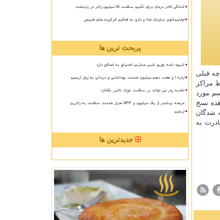
آمادگی کادر درمان برای تأمین سلامت 15 میلیون زائر در پایتخت
اولتیماتوم سازمان غذا و دارو به فعالین فرآورده های طبیعی
پربحث ترین ها
شیوه نامه توزیع شیر مدارس احتیاج به اصلاح دارد
چه قبلی
ارایه ۱ و هفت دهم میلیون خدمت بهداشتی و درمانی به زوار اربعین
ط مراكز
تغذیه پدر می تواند بر سلامت نوزاد تاثیر بگذارد
سم مورد
ده نسخ
عرضه بیشتر از یک میلیون و ۵۴۴ هزار خدمت سلامت به زائرین
اربعین
ه شدگان
ادرت به
جدیدترین ها