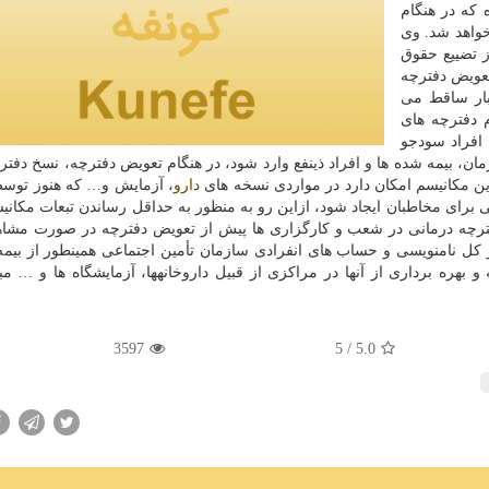
 كه در هنگام
خواهد شد. وی
ز تضییع حقوق
تعویض دفترچه
بار ساقط می
م دفترچه های
افراد سودجو
ان، بیمه شده ها و افراد ذینفع وارد شود، در هنگام تعویض دفترچه، نسخ دفتر
ین مكانیسم امكان دارد در مواردی نسخه های
دارو
، آزمایش و… كه هنوز توس
ی برای مخاطبان ایجاد شود، ازاین رو به منظور به حداقل رساندن تبعات مكانی
رچه درمانی در شعب و كارگزاری ها پیش از تعویض دفترچه در صورت مشاه
ر كل نامنویسی و حساب های انفرادی سازمان تأمین اجتماعی همینطور از بیم
 بهره برداری از آنها در مراكزی از قبیل داروخانهها، آزمایشگاه ها و … مب
3597
/ 5
5.0