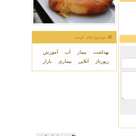
موضوع های كونفه
بهداشت
بیمار
آب
آموزش
رپورتاژ
آنلاین
بیماری
بازار