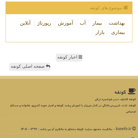
موضوع های كونفه
بهداشت
بیمار
آب
آموزش
رپورتاژ
آنلاین
بیماری
بازار
اخبار کونفه
صفحه اصلی کونفه
كونفه
کونفه کادایف دسر خوشمزه ترکی
کونفه، لذت شیرینی خانگی در کنار عزیزان با آموزش پخت کونفه و اخبار حوزه آشپزی، خانواده و مسائل
اجتماعی
kunefe.ir - مالکیت معنوی سایت كونفه متعلق به مالکین آن می باشد : 1396 - 1405