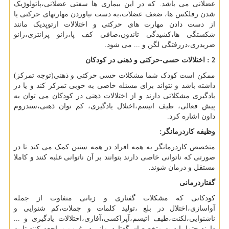
عضلانی می باشد. که در این بیماری ها سفتی عضلانی،پاتولوژیک
شدن رفلکس ها، ضعف عضلات،به دست نیاوردن مهارتهای حرکتی یا
از دست دادن مهارت های حرکتی و اختلالات ارتوپدیک مانند
شکستگی ها،کشیدگی تاندون،صافی کف پا،زانو پرانتزی،زانو
ضربدری،دررفتگی لگن و ... می شود.
2 : اختلالات حسی-حرکتی و ذهنی در کودکان
ممکن است کودک شما مشکلات حسی حرکتی و ذهنی(توجه تمرکز)
داشته باشد و نتواند برای مسئله خاصی به خوبی تمرکز کند و یا در
یادگیری مشکلاتی دارند و از اختلالات ذهنی در کودکان می توان به
پیش‌ فعالی، طیف اتیسم،اختلال یادگیری، کم توان ذهنی،سندروم
داون اشاره کرد.
وظیفه کاردرمانگر:
متخصص کاردرمانگر به همه افراد در همه سنین کمک می کند تا در
صورتی که ناتوانی خاصی دارند بتوانند بر آن ناتوانی غلبه کنند و کاملا
مستقل و درمان شوند.
گفتاردرمانی
کودکانی که مشکلات گفتاری و زبانی متفاوت از جمله
آواسازی،اختلال در بلع ،تولید کلمات و جملات،کم شنوایی و
ناشنوایی،لکنت،طیف اتیسم،آپراکسی،آفازی،اختلالات یادگیری و ...
دارند حتما باید به متخصصان گفتاردرمانی در غرب مراجعه کنند تا به