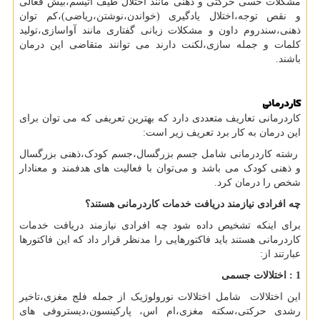
مشکلات حسی حرکتی و ذهنی مانند اختلال طیف اتیسم،بیش فعالی
و نقص توجه،اختلال یادگیری (خواندن،نوشتن،ریاضی)،کم توان
ذهنی،سندروم داون و مشکلات زبانی گفتاری مانند آواسازی،تولید
کلمات و جمله سازی،لکنت دارند می توانند متقاضی این درمان
باشند.
کاردرمانی
کاردرمانی تعاریف متعددی دارد که بهترین تعریفی که می‌ توان برای
این درمان به کار برد تعریف زیر است:
رشته کاردرمانی شامل جسم بزرگسال،جسم کودک،ذهنی بزرگسال
و ذهنی کودک می باشد و می‌توان با فعالیت های هدفمند و معنادار
شخص را درمان کرد.
چه افرادی نیازمند دریافت خدمات کاردرمانی هستند؟
برای اینکه تشخیص داده شود چه افرادی نیازمند دریافت خدمات
کاردرمانی هستند باید فاکتورهایی را مدنظر قرار داد که این فاکتورها
عبارتند از:
1 : اختلالات جسمی
این اختلالات شامل اختلالات نورولوژیک از جمله فلج مغزی،تاخیر
رشدی حرکتی،سکته مغزی،ام اس، پارکینسون،دیستروفی های