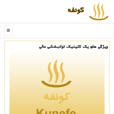
كونفه
منو
ویژگی های یك كلینیك توانبخشی عالی