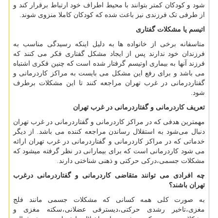
شود و کودکان کمتر بتوانند با محیط اطراف خود ارتباط برقرار کند و
از طرفی تک فرزندی نیز باعث شده که کودکان کاملا منزوی شوند.
اتیسم یا مشکلات گفتاری
متاسفانه برخی از خانواده ها به دلیل اینکه رسیدگی مناسب به
فرزندان خود ندارند پس از ایجاد مشکل گفتاری فکر می کنند که
فرزند آنها به بیماری اوتیسم گرفتار شده است که چنین فکری اشتباه
می باشد و برای رفع این مشکل می بایست به مراکز کاردرمانی و
گفتاردرمانی در غرب تهران مراجعه کنند تا این مشکلات برطرف
شود.
تعریف کاردرمانی و گفتاردرمانی در غرب تهران
مهمترین هدفی که در مراکز کاردرمانی و گفتاردرمانی در غرب تهران
دنبال می‌شود به استقلال رساندن مراجعه کننده می باشد. از دیگر
خدماتی که در مراکز کاردرمانی و گفتاردرمانی در غرب تهران ارائه
می ‌شود کاردرمانی است که برای بیمارانی در نظر گرفته میشود که
مشکلات جسمی،درکی حرکتی و ذهنی شناختی دارند.
چه افرادی می توانند متقاضی کاردرمانی و گفتاردرمانی درغرب
تهران باشند؟
به صورت کلی همه کسانی که مشکلات جسمی مانند فلج
مغزی،تاخیر رشدی حرکتی،دیسترفی عضلانی،سکته مغزی و