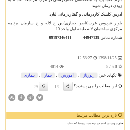
زودی درمان شوند.
آدرس کلینیک کاردرمانی و گفتاردرمانی لیان:
بلوار فردوس غرب(ناصر حجازی)بین خ لاله و خ سازمان برنامه
مرکزی ساختمان لاله طبقه اول واحد 10
شماره تماس:
44947139
09197346411
1398/11/25
12:53:27
4014
/ 5
5.0
تگهای خبر:
رپورتاژ
,
آموزش
,
بیمار
,
بیماری
این مطلب را می پسندید؟
(0)
(1)
تازه ترین مطالب مرتبط
خوردن پروتئین کمتر می تواند روند پیری را کند نماید