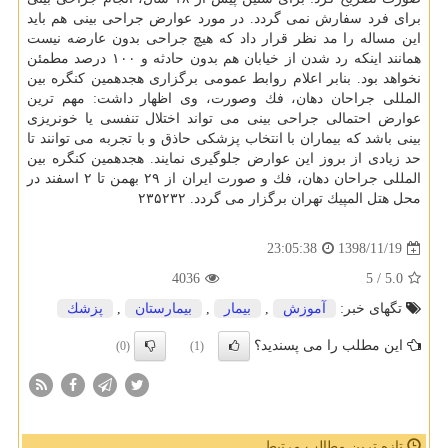
برای فرد سفارش نمی گردد. در مورد عوارض جراحی بینی هم باید
این مساله را مد نظر قرار داد كه هیچ جراحی بدون عارضه نیست
همانند اینكه رد شدن از خیابان هم بدون حادثه و ۱۰۰ درصد مطمئن
نخواهد بود. بنابر اعلام روابط عمومی برگزاری هجدهمین كنگره بین
المللی جراحان دهان، فك وصورت، وی اظهار داشت: مهم ترین
عوارض احتمالی جراحی بینی می تواند اختلال تنفسی یا خونریزی
بینی باشد كه بیماران با انتخاب پزشكی حاذق و با تجربه می توانند تا
حد زیادی از بروز این عوارض جلوگیری نمایند. هجدهمین كنگره بین
المللی جراحان دهان، فك و صورت ایران از ۲۹ بهمن تا ۲ اسفند در
محل هتل المپیك تهران برگزار می گردد. ۲۳۵۲۳۲
1398/11/19
23:05:38
4036
/ 5
5.0
تگهای خبر:
آموزش
,
بیمار
,
بیمارستان
,
پزشك
این مطلب را می پسندید؟
(0)
(1)
تازه ترین مطالب مرتبط