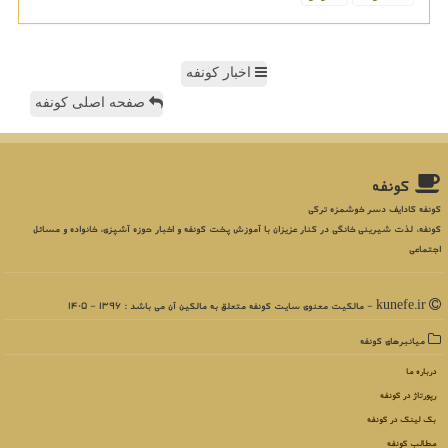
اخبار کونفه
صفحه اصلی کونفه
كونفه
کونفه کادایف دسر خوشمزه ترکی
کونفه، لذت شیرینی خانگی در کنار عزیزان با آموزش پخت کونفه و اخبار حوزه آشپزی، خانواده و مسائل
اجتماعی
kunefe.ir - مالکیت معنوی سایت كونفه متعلق به مالکین آن می باشد : 1396 - 1405
میانبرهای كونفه
درباره ما
رپورتاژ در كونفه
بک لینک در كونفه
مطالب كونفه