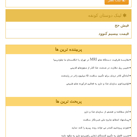
ثبت نظر
لینک دوستان كونفه
فیش حج
قیمت بیسیم کنوود
پربیننده ترین ها
مقایسه ظرفیت دستگاه های MRI در تهران با انگلستان ما جلوتریم!
تغییر ریل نظارت در صنعت غذا گذر از مجوزهای قدیمی
آمادگی کادر درمان برای تأمین سلامت 15 میلیون زائر در پایتخت
اولتیماتوم سازمان غذا و دارو به فعالین فرآورده های طبیعی
پربحث ترین ها
آغاز مطالعه و تفحص از سازمان غذا و دارو
پیشنهاد اعطای جایزه ملی خبرنگار سلامت
خوردن پروتئین کمتر می تواند روند پیری را کند نماید
ضرب الاجل به تأمین کنندگان ذخایر راهبردی دارو به علاوه نامه