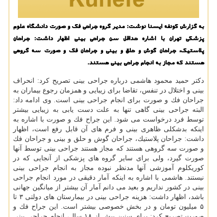
به گزارش كونفه ایسنا نوشت: مدیر گروه جراحی فك و صورت دانشگاه علوم
پزشكی تهران با اشاره حداقل سن جراحی بینی اظهار داشت: جراحان
پلاستیك، جراحان گوش و حلق و بینی و جراحان فك و صورت سه گروهی
هستند كه مجاز به انجام جراحی بینی هستند.
دكتر حمید محمود هاشمی درباره جراحی بینی تصریح كرد: انحراف
بینی و اختلال در تنفس، تقاضا برای زیبایی و همزمان رجوع بیماران به
جراحان فك و صورت برای انجام جراحی بینی است. وی ادامه داد:
البته جراحی بینی گاهی تنها به علت دست یابی به زیبایی بیشتر
توسط فرد درخواست می شود. این جراح فك و صورت با اشاره به
اینكه بدشكلی ظاهری بینی و فرم های آن قابل رفع است، اظهار
داشت: جراحان پلاستیك، جراحان گوش و حلق و بینی و جراحان فك
و صورت سه گروهی هستند كه مجاز هستند جراحی بینی توسط آنها
صورت گیرد، ولی برای سایر گروه های پزشكی از آنجایی كه در
كوریكلوم آموزشی آنها مدنظر نبوده مجاز به انجام جراحی بینی
نیستند. هاشمی با اشاره به اینكه آمار دقیقی در مورد انجام جراحی
بینی در كشور نداریم و بعید می دانم آمار آن بیشتر از میانگین جهانی
باشد، اظهار داشت: هزینه جراحی بینی در بیمارستان های دولتی ۳ تا
۵ میلیون تومان و در بخش خصوصی بیشتر است. این جراح فك و
صورت تصریح كرد: برای سنین پیش از ۱۸ سال، انجام جراحی بینی