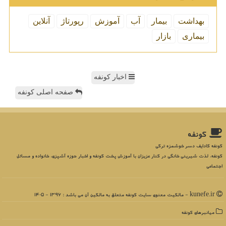
بهداشت
بیمار
آب
آموزش
رپورتاژ
آنلاین
بیماری
بازار
اخبار کونفه
صفحه اصلی کونفه
كونفه
کونفه کادایف دسر خوشمزه ترکی
کونفه، لذت شیرینی خانگی در کنار عزیزان با آموزش پخت کونفه و اخبار حوزه آشپزی، خانواده و مسائل
اجتماعی
kunefe.ir - مالکیت معنوی سایت كونفه متعلق به مالکین آن می باشد : 1396 - 1405
میانبرهای كونفه