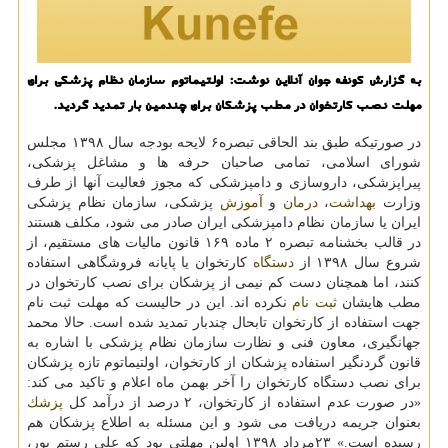
به گزارش كونفه ​​​​​​​جوان آنلاین نوشت: اولتیماتوم سازمان نظام پزشكی برای
مهلت نصب كارتخوان در مطب پزشكان برای چندمین بار تمدید گردید.
در صورتیكه طبق بند الحاقی تبصره۶ لایحه بودجه سال ۱۳۹۸ مجلس
شورای اسلامی، تمامی صاحبان حرفه ها و مشاغل پزشكی،
پیراپزشكی، داروسازی و دامپزشكی كه مجوز فعالیت آنها از طرف
وزارت
بهداشت
،
درمان
و
آموزش
پزشكی، سازمان نظام پزشكی
ایران یا سازمان نظام دامپزشكی ایران صادر می شود، مكلف هستند
در قالب بخشنامه تبصره ۲ ماده ۱۶۹ قانون مالیات های مستقیم، از
شروع سال ۱۳۹۸ از
دستگاه
كارتخوان یا پایانه فروشگاهی استفاده
كنند، اما همچنان دست كم نیمی از پزشكان برای نصب كارتخوان در
مطب هایشان
ثبت نام
نكرده اند. این در حالیست كه مهلت ثبت نام
جهت استفاده از كارتخوان تابحال چندبار تمدید شده است. حالا محمد
جهانگیری، معاون فنی و نظارت سازمان نظام پزشكی با اشاره به
قانون گردنگیر استفاده پزشكان از كارتخوان، اولتیماتوم تازه پزشكان
برای نصب دستگاه كارتخوان را آخر بهمن ماه اعلام و تاكید می كند:
«در صورت عدم استفاده از كارتخوان، ۲ درصد از درآمد كل
پزشك
بعنوان جریمه دریافت می شود و این مسئله به اطلاع پزشكان هم
رسیده است.» ۲۳مرداد ۱۳۹۸ اولین مهلتی بود كه علی رستم پور،