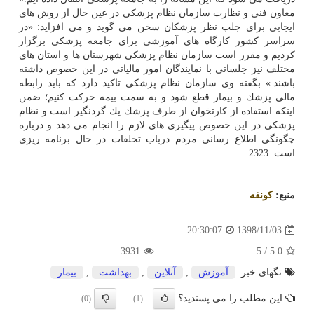
معاون فنی و نظارت سازمان نظام پزشكی در عین حال از روش های
ایجابی برای جلب نظر پزشكان سخن می گوید و می افزاید: «در
سراسر كشور كارگاه های آموزشی برای جامعه پزشكی برگزار
كردیم و مقرر است سازمان نظام پزشكی شهرستان ها و استان های
مختلف نیز جلساتی با نمایندگان امور مالیاتی در این خصوص داشته
باشند.» بگفته وی سازمان نظام پزشكی تاكید دارد كه باید رابطه
مالی پزشك و بیمار قطع شود و به سمت بیمه حركت كنیم؛ ضمن
اینكه استفاده از كارتخوان از طرف پزشك یك گردنگیر است و نظام
پزشكی در این خصوص پیگیری های لازم را انجام می دهد و درباره
چگونگی اطلاع رسانی مردم درباب تخلفات در حال برنامه ریزی
است. 2323
منبع:
كونفه
1398/11/03
20:30:07
3931
/ 5
5.0
تگهای خبر:
آموزش
,
آنلاین
,
بهداشت
,
بیمار
این مطلب را می پسندید؟
(0)
(1)