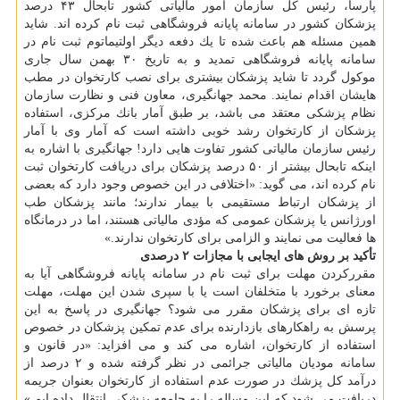
پارسا، رئیس كل سازمان امور مالیاتی كشور تابحال ۴۳ درصد
پزشكان كشور در سامانه پایانه فروشگاهی ثبت نام كرده اند. شاید
همین مسئله هم باعث شده تا یك دفعه دیگر اولتیماتوم ثبت نام در
سامانه پایانه فروشگاهی تمدید و به تاریخ ۳۰ بهمن سال جاری
موكول گردد تا شاید پزشكان بیشتری برای نصب كارتخوان در مطب
هایشان اقدام نمایند. محمد جهانگیری، معاون فنی و نظارت سازمان
نظام پزشكی معتقد می باشد، بر طبق آمار بانك مركزی، استفاده
پزشكان از كارتخوان رشد خوبی داشته است كه آمار وی با آمار
رئیس سازمان مالیاتی كشور تفاوت هایی دارد! جهانگیری با اشاره به
اینكه تابحال بیشتر از ۵۰ درصد پزشكان برای دریافت كارتخوان ثبت
نام كرده اند، می گوید: «اختلافی در این خصوص وجود دارد كه بعضی
از پزشكان ارتباط مستقیمی با بیمار ندارند؛ مانند پزشكان طب
اورژانس یا پزشكان عمومی كه مؤدی مالیاتی هستند، اما در درمانگاه
ها فعالیت می نمایند و الزامی برای كارتخوان ندارند.»
تأكید بر روش های ایجابی با مجازات ۲ درصدی
مقرركردن مهلت برای ثبت نام در سامانه پایانه فروشگاهی آیا به
معنای برخورد با متخلفان است یا با سپری شدن این مهلت، مهلت
تازه ای برای پزشكان مقرر می شود؟ جهانگیری در پاسخ به این
پرسش به راهكارهای بازدارنده برای عدم تمكین پزشكان در خصوص
استفاده از كارتخوان، اشاره می كند و می افزاید: «در قانون و
سامانه مودیان مالیاتی جرائمی در نظر گرفته شده و ۲ درصد از
درآمد كل پزشك در صورت عدم استفاده از كارتخوان بعنوان جریمه
دریافت می شود كه این مساله را به جامعه پزشكی انتقال داده ایم.»