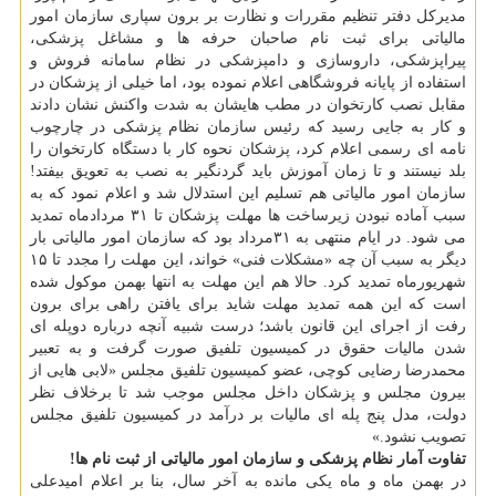
مدیركل دفتر تنظیم مقررات و نظارت بر برون سپاری سازمان امور
مالیاتی برای ثبت نام صاحبان حرفه ها و مشاغل پزشكی،
پیراپزشكی، داروسازی و دامپزشكی در نظام سامانه فروش و
استفاده از پایانه فروشگاهی اعلام نموده بود، اما خیلی از پزشكان در
مقابل نصب كارتخوان در مطب هایشان به شدت واكنش نشان دادند
و كار به جایی رسید كه رئیس سازمان نظام پزشكی در چارچوب
نامه ای رسمی اعلام كرد، پزشكان نحوه كار با دستگاه كارتخوان را
بلد نیستند و تا زمان آموزش باید گردنگیر به نصب به تعویق بیفتد!
سازمان امور مالیاتی هم تسلیم این استدلال شد و اعلام نمود كه به
سبب آماده نبودن زیرساخت ها مهلت پزشكان تا ۳۱ مردادماه تمدید
می شود. در ایام منتهی به ۳۱مرداد بود كه سازمان امور مالیاتی بار
دیگر به سبب آن چه «مشكلات فنی» خواند، این مهلت را مجدد تا ۱۵
شهریورماه تمدید كرد. حالا هم این مهلت به انتها بهمن موكول شده
است كه این همه تمدید مهلت شاید برای یافتن راهی برای برون
رفت از اجرای این قانون باشد؛ درست شبیه آنچه درباره دوپله ای
شدن مالیات حقوق در كمیسیون تلفیق صورت گرفت و به تعبیر
محمدرضا رضایی كوچی، عضو كمیسیون تلفیق مجلس «لابی هایی از
بیرون مجلس و پزشكان داخل مجلس موجب شد تا برخلاف نظر
دولت، مدل پنج پله ای مالیات بر درآمد در كمیسیون تلفیق مجلس
تصویب نشود.»
تفاوت آمار نظام پزشكی و سازمان امور مالیاتی از ثبت نام ها!
در بهمن ماه و ماه یكی مانده به آخر سال، بنا بر اعلام امیدعلی