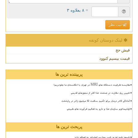
= ۸ بعلاوه ۳
ثبت نظر
لینک دوستان كونفه
فیش حج
قیمت بیسیم کنوود
پربیننده ترین ها
مقایسه ظرفیت دستگاه های MRI در تهران با انگلستان ما جلوتریم!
تغییر ریل نظارت در صنعت غذا گذر از مجوزهای قدیمی
آمادگی کادر درمان برای تأمین سلامت 15 میلیون زائر در پایتخت
اولتیماتوم سازمان غذا و دارو به فعالین فرآورده های طبیعی
پربحث ترین ها
شیوه نامه توزیع شیر مدارس احتیاج به اصلاح دارد