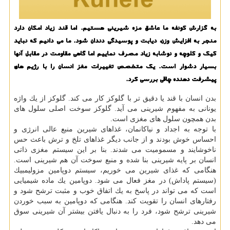
به گزارش كونفه ما عاشق مزه شیرینی هستیم. اما قند زیاد امكان دارد
منجر به افزایش وزن، دیابت و پوسیدگی دندان شود. ما می دانیم كه نباید
كیك و كلوچه و نوشابه زیاد مصرف نماییم اما گاهی مقاومت در مقابل آنها
بسیار دشوار است. یك متخصص تغییرات مغز انسان را با رژیم های
پیشرفت دهنده چاقی بررسی كرد.
بدن انسان با قند یا دقیق تر با گلوكز كار می كند. گلوكز از یك واژه
یونانی به مفهوم شیرینی می آید. گلوكز سوخت اصلی سلول های
بدن همچون سلول های مغزی است.
با توجه به اجداد و نیاكانمان، غذاهای شیرین منبع عالی انرژی و
احساس خوش بودند و از جانب دیگر غذاهای تلخ و ترش باعث حس
ناخوشایند و مسمومیت می شدند. بنا بر این سیستم مغزی ذاتی
انسان بر پایه شیرینی بنا شده و منبع سوخت آن هم شیرینی است.
هنگامی كه غذای شیرین می خوریم، سیستم دوپامین مزولیمبیك
(سیستم پاداش) در مغز فعال می شود. دوپامین یك ماده شیمیایی
است كه می تواند در پاسخ به یك اتفاق خوب و مثبت ترشح شود و
رفتارهای انسان را تقویت كند. هنگامی كه دوپامین به سبب خوردن
شیرینی ترشح شود، فرد را به دنبال یافتن بیشتر آن شیرینی سوق
می دهد.