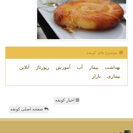
موضوع های كونفه
بهداشت
بیمار
آب
آموزش
رپورتاژ
آنلاین
بیماری
بازار
اخبار کونفه
صفحه اصلی کونفه