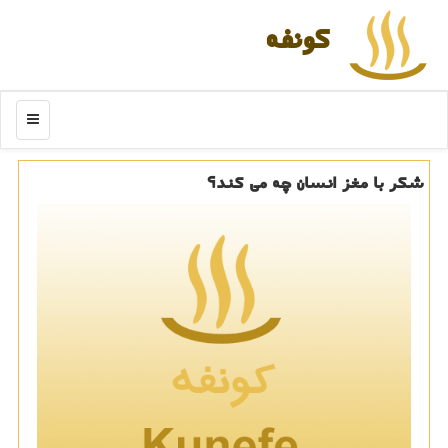
كونفه
منو
شكر با مغز انسان چه می كند؟