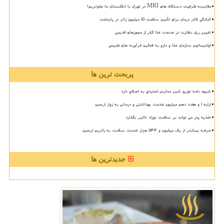
مقایسه ظرفیت دستگاه های MRI در تهران با انگلستان ما جلوتریم!
آمادگی کادر درمان برای تأمین سلامت 15 میلیون زائر در پایتخت
تغییر ریل نظارت در صنعت غذا گذر از مجوزهای قدیمی
اولتیماتوم سازمان غذا و دارو به فعالین فرآورده های طبیعی
پربحث ترین ها
شیوه نامه توزیع شیر مدارس احتیاج به اصلاح دارد
ارایه ۱ و هفت دهم میلیون خدمت بهداشتی و درمانی به زوار اربعین
تغذیه پدر می تواند بر سلامت نوزاد تاثیر بگذارد
عرضه بیشتر از یک میلیون و ۵۴۴ هزار خدمت سلامت به زائرین اربعین
جدیدترین ها