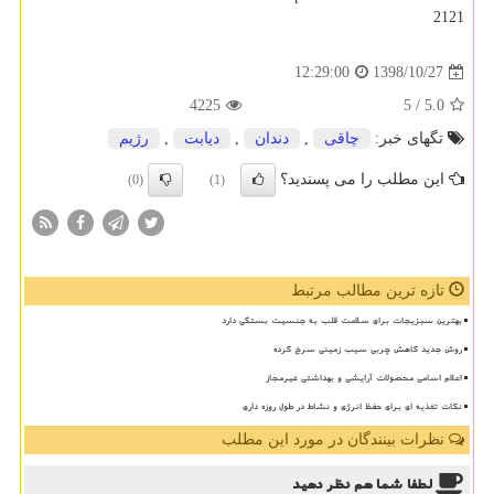
2121
1398/10/27
12:29:00
4225
/ 5
5.0
تگهای خبر:
چاقی
,
دندان
,
دیابت
,
رژیم
این مطلب را می پسندید؟
(0)
(1)
تازه ترین مطالب مرتبط
بهترین سبزیجات برای سلامت قلب به جنسیت بستگی دارد
روش جدید کاهش چربی سیب زمینی سرخ کرده
اعلام اسامی محصولات آرایشی و بهداشتی غیرمجاز
نکات تغذیه ای برای حفظ انرژی و نشاط در طول روزه داری
نظرات بینندگان در مورد این مطلب
لطفا شما هم
نظر دهید