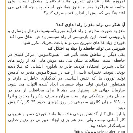
امروزه یافتن غذاهای شیرین مانند نیاكانمان مشكل نیست. ولی
متاسفانه عملكرد مغز ما هنوز همانطور است. پس چه اتفاقی می
افتد هنگامی كه بیش از اندازه قند مصرف كنیم؟
آیا شكر می تواند مغز را راه اندازی كند؟
مغز به صورت مداوم از راه فرآیند نوروپلاستیسیت درحال بازسازی و
بازنویسی است. این بازنویسی از راه سیستم پاداش اتفاق می افتد.
خوردن زیاد غذاهای شیرین می تواند باعث تحریك مكرر شود.
شیرینی می تواند حافظه را مبتلا به اختلال كند
یكی دیگر از مناطق تحت تأثیر قند، "هیپوكامپوس" مركز كلیدی در
حافظه است. مطالعات نشان می دهد موش هایی كه از رژیم های
غذایی شیرین استفاده كردند، قادر به یادآوری اشیایی كه قبلا دیده
بودند، نبودند. تغییرات ناشی از قند در هیپوكامپوس منجر به كاهش
تولید نورون ها كه نقش اساسی در كدگذاری خاطرات دارند و
همینطور افزایش تولید مواد شیمیایی ایجاد كننده التهاب می شود.
سازمان جهانی
غذا
پیشنهاد می دهد تا برای محافظت از مغز در
مقابل چنین مشكلاتی بهتر است میزان مصرف شكر را محدود و آنرا
به 5% میزان كالری مصرفی در روز (چیزی حدود 25 گرم) كاهش
دهید.
با این حال كنار گذاشتن برخی عادت ها مانند خوردن دسر و شیرینی
كار آسانی نیست ولی مغز هم برای ایجاد تغییراتی در رژیم غذایی
سپاسگذار خواهد بود.
https: //www.sciencealert.com/