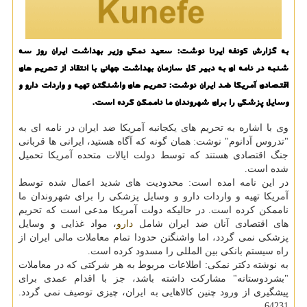
به گزارش كونفه ایرنا نوشت: سعید نمكی وزیر بهداشت ایران روز سه
شنبه در نامه ای به دبیر كل سازمان بهداشت جهانی با انتقاد از تحریم های
اقتصادی آمریكا ضد ایران نوشت: تحریم های واشنگتن تهیه و واردات دارو و
وسایل پزشكی را برای شهروندان ما ناممكن كرده است.
وی با اشاره به تحریم های یكجانبه آمریكا ضد ایران در نامه ای به
"تدروس آدانوم" نوشت: همان گونه كه آگاه هستید، ایرانی ها قربانی
جنگ اقتصادی هستند كه توسط دولت ایالات متحده آمریكا تحمیل
شده است.
در این نامه امده است: محدودیت های شدید اعمال شده توسط
آمریكا تهیه و واردات دارو و وسایل پزشكی را برای شهروندان ما
ناممكن كرده است. در حالیكه دولت آمریكا مدعی است كه تحریم
های اقتصادی آنان ضد ایران شامل
دارو
، مواد غذایی و وسایل
پزشكی نمی گردد، اما واشنگتن حدودا تمام معاملات مالی ایران از
راه سیستم بانكی بین المللی را مسدود كرده است.
به نوشته دكتر نمكی: اطلاعات مربوط به هر شركتی كه در معاملات
"بشردوستانه" مشاركت داشته باشد، جز با اقدام عمدی برای
پیشگیری از ورود چنین كالاهایی به ایران، چیزی توصیف نمی گردد.
64231