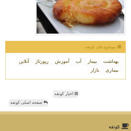
موضوع های كونفه
بهداشت
بیمار
آب
آموزش
رپورتاژ
آنلاین
بیماری
بازار
اخبار کونفه
صفحه اصلی کونفه
كونفه