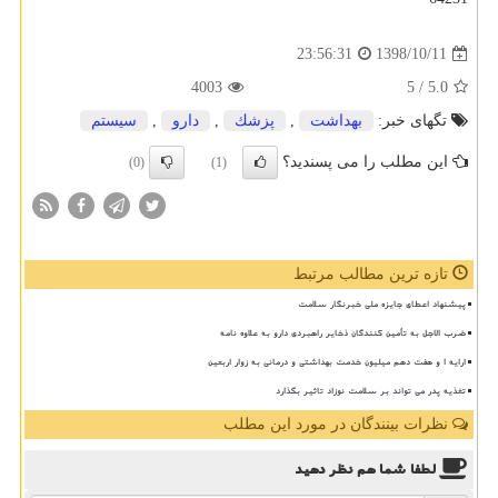
1398/10/11
23:56:31
4003
/ 5
5.0
تگهای خبر:
بهداشت
,
پزشك
,
دارو
,
سیستم
این مطلب را می پسندید؟
(0)
(1)
تازه ترین مطالب مرتبط
پیشنهاد اعطای جایزه ملی خبرنگار سلامت
ضرب الاجل به تأمین کنندگان ذخایر راهبردی دارو به علاوه نامه
ارایه ۱ و هفت دهم میلیون خدمت بهداشتی و درمانی به زوار اربعین
تغذیه پدر می تواند بر سلامت نوزاد تاثیر بگذارد
نظرات بینندگان در مورد این مطلب
لطفا شما هم
نظر دهید