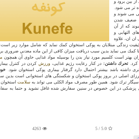
ز بین برود و
ه تر می شود.
ی می شوند و
ب ضعیف شدن
ند كه از آن
ی التهابی و
ان ان، علاوه
یفیت زندگی مبتلایان به پوكی استخوان كمك نماید كه شامل موارد زیر است
كمك می نماید بدین سبب دریافت میزان كافی از این ماده معدنیِ ضروری برا
ن بهتر است كلسیم مورد نیاز بدن را بوسیله مواد غذایی حاوی آن همچون
م
 كرد.
تحرك داشتن:
در كنار رعایت رژیم غذایی،
ورزش
كردن در كنترل بیما
 داشته باشد بیشتر احتمال دارد گرفتار بیماری پوكی استخوان شود.
خود
رزای اصلی در بروز پوكی استخوان و شكستگی های استخوانی است بدین سب
گار ترك شود. همین طور مصرف مواد الكلی می تواند به
سلامت
استخوان 
ی پزشكی در این خصوص در سنین سفارش شده غافل نشوید و حتما به سفا
4263
/ 5
5.0