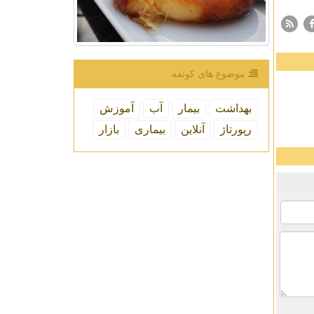
موضوع های كونفه
بهداشت
بیمار
آب
آموزش
رپورتاژ
آنلاین
بیماری
بازار