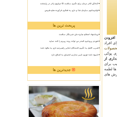
آمادگی کادر درمان برای تأمین سلامت 15 میلیون زائر در پایتخت
اولتیماتوم سازمان غذا و دارو به فعالین فرآورده های طبیعی
پربحث ترین ها
پیشنهاد اعطای جایزه ملی خبرنگار سلامت
:
افزودن
خوردن پروتئین کمتر می تواند روند پیری را کند نماید
ی افراد
ضرب الاجل به تأمین کنندگان ذخایر راهبردی دارو به علاوه نامه
حصولات
ری پوكی
شیوه نامه توزیع شیر مدارس احتیاج به اصلاح دارد
داری از
ب برای
ها لطمه
جدیدترین ها
رش های