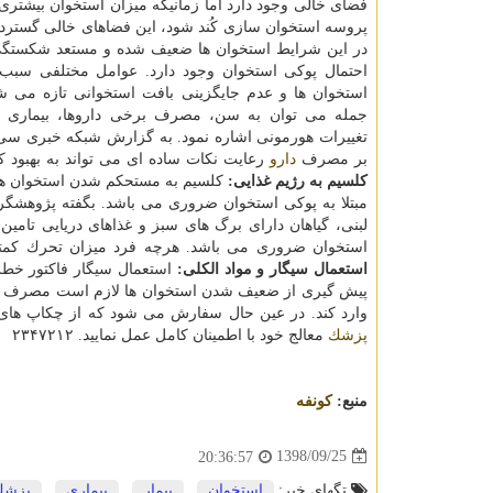
فضای خالی وجود دارد اما زمانیكه میزان استخوان بیشتری ا
پروسه استخوان سازی كُند شود، این فضاهای خالی گسترد
در این شرایط استخوان ها ضعیف شده و مستعد شكستگ
احتمال پوكی استخوان وجود دارد. عوامل مختلفی سب
استخوان ها و عدم جایگزینی بافت استخوانی تازه می شو
جمله می توان به سن، مصرف برخی داروها، بیماری ها
تغییرات هورمونی اشاره نمود. به گزارش شبكه خبری سی 
بر مصرف
دارو
رعایت نكات ساده ای می تواند به بهبود ك
كلسیم به رژیم غذایی:
كلسیم به مستحكم شدن استخوان ها 
مبتلا به پوكی استخوان ضروری می باشد. بگفته پژوهشگرا
لبنی، گیاهان دارای برگ های سبز و غذاهای دریایی تامین
استخوان ضروری می باشد. هرچه فرد میزان تحرك كمتری
استعمال سیگار و مواد الكلی:
استعمال سیگار فاكتور خط
پیش گیری از ضعیف شدن استخوان ها لازم است مصرف سی
وارد كند. در عین حال سفارش می شود كه از چكاپ ها
پزشك
معالج خود با اطمینان كامل عمل نمایید. ۲۳۴۷۲۱۲
منبع:
كونفه
1398/09/25
20:36:57
تگهای خبر:
استخوان
,
بیمار
,
بیماری
,
پزشك