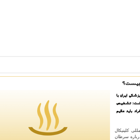
ن چیست؟
شكی ایران با
 داشت: تشخیص
 باید علایم
للی كلینیكال
درباره سرطان