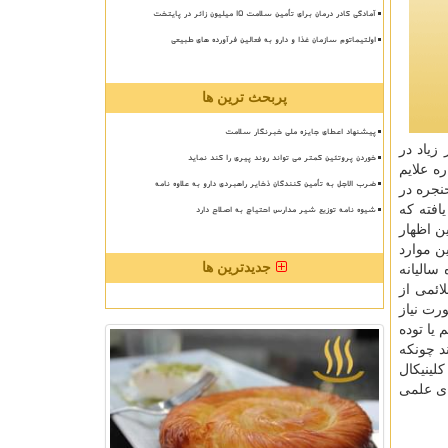
آمادگی کادر درمان برای تأمین سلامت 15 میلیون زائر در پایتخت
اولتیماتوم سازمان غذا و دارو به فعالین فرآورده های طبیعی
پربحث ترین ها
پیشنهاد اعطای جایزه ملی خبرنگار سلامت
زیاد در
خوردن پروتئین کمتر می تواند روند پیری را کند نماید
ه علایم
ضرب الاجل به تأمین کنندگان ذخایر راهبردی دارو به علاوه نامه
نجره در
افته كه
شیوه نامه توزیع شیر مدارس احتیاج به اصلاح دارد
ن اظهار
ن موارد
جدیدترین ها
سالیانه
ائمی از
رت نیاز
یا توده
د چونكه
لینیكال
های علمی