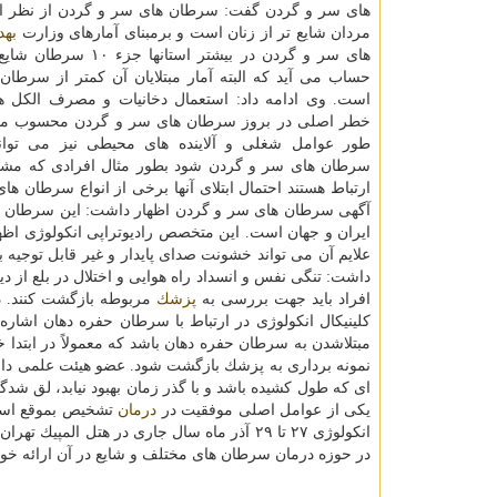
های سر و گردن گفت: سرطان های سر و گردن از نظر اپی
مردان شایع تر از زنان است و برمبنای آمارهای وزارت
به
های سر و گردن در بیشتر استانها 
حساب می آید كه البته آمار مبتلایان آن كمتر از سرطان
است. وی ادامه داد: استعمال دخانیات و مصرف الكل 
خطر اصلی در بروز سرطان های سر و گردن محسوب می
طور عوامل شغلی و آلاینده های محیطی نیز می توان
سرطان های سر و گردن شود بطور مثال افرادی كه مشاغل 
ارتباط هستند احتمال ابتلای آنها برخی از انواع سرطان 
آگهی سرطان های سر و گردن اظهار داشت: این سرطان ها
ایران و جهان است. این متخصص رادیوتراپی انكولوژی اظه
علایم آن می تواند خشونت صدای پایدار و غیر قابل توجیه ب
داشت: تنگی نفس و انسداد راه هوایی و اختلال در بلع از 
افراد باید جهت بررسی به
پزشك
مربوطه بازگشت كنند. دبی
كلینیكال انكولوژی در ارتباط با سرطان حفره دهان اشاره ك
مبتلاشدن به سرطان حفره دهان باشد كه معمولاً در ابتدا
نمونه برداری به پزشك بازگشت شود. عضو هیئت علمی دانشگ
ای كه طول كشیده باشد و با گذر زمان بهبود نیابد، لق شدگی
یكی از عوامل اصلی موفقیت در
درمان
تشخیص بموقع است. 
انكولوژی ۲۷ تا ۲۹ آذر ماه سال جاری در هتل 
در حوزه درمان سرطان های مختلف و شایع در آن ارائه خواهد شد