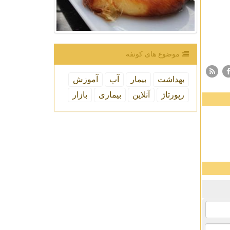
موضوع های كونفه
بهداشت
بیمار
آب
آموزش
رپورتاژ
آنلاین
بیماری
بازار