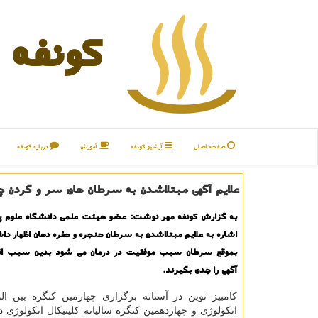
كونفه
صفحه اصلی
آرشیو كونفه
آموزش
درباره كونفه
علایم آگهی مبتلاشدن به سرطان های سر و گرد
به گزارش كونفه مهر نوشت: عضو هیئت علمی دانشگاه علوم پز
اشاره به علایم مبتلاشدن به سرطان حنجره و حفره دهان اظهار
بموقع سرطان سبب موفقیت در درمان می شود بدین سبب افراد
آگهی را جدی بگیرند.
كامبیز نوین در آستانه برگزاری چهارمین كنگره بین الم
انكولوژی و چهاردهمین كنگره سالیانه كلینیكال انكولوژی 