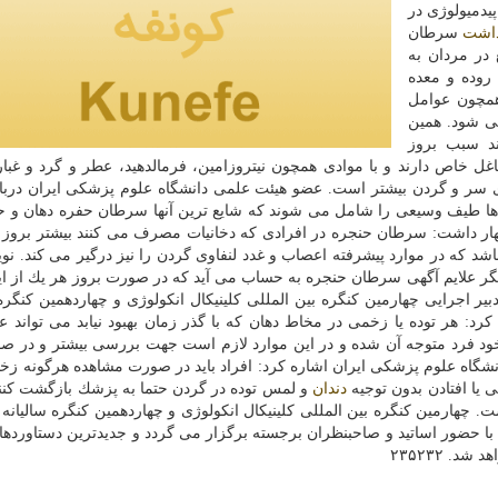
دمیولوژی در
داشت
سرطان
جزء ۱۰ سرطان شایع در مردان به
 روده و معده
همچون عوامل
 شود. همین
د سبب بروز
خاص دارند و با موادی همچون نیتروزامین، فرمالدهید، عطر و گرد و غبار 
های سر و گردن بیشتر است. عضو هیئت علمی دانشگاه علوم پزشكی ایران دربار
 طیف وسیعی را شامل می شوند كه شایع ترین آنها سرطان حفره دهان و ح
ار داشت: سرطان حنجره در افرادی كه دخانیات مصرف می كنند بیشتر بروز ی
اشد كه در موارد پیشرفته اعصاب و غدد لنفاوی گردن را نیز درگیر می كند. نوی
دیگر علایم آگهی سرطان حنجره به حساب می آید كه در صورت بروز هر یك از ای
ر اجرایی چهارمین كنگره بین المللی كلینیكال انكولوژی و چهاردهمین كنگره 
رد: هر توده یا زخمی در مخاط دهان كه با گذر زمان بهبود نیابد می تواند عل
 خود فرد متوجه آن شده و در این موارد لازم است جهت بررسی بیشتر و در صو
اه علوم پزشكی ایران اشاره كرد: افراد باید در صورت مشاهده هرگونه زخم 
 یا افتادن بدون توجیه
دندان
و لمس توده در گردن حتما به پزشك بازگشت كنن
چهارمین كنگره بین المللی كلینیكال انكولوژی و چهاردهمین كنگره سالیانه ك
المپیك تهران با حضور اساتید و صاحبنظران برجسته برگزار می گردد و جدیدترین دستاورد
. ۲۳۵۲۳۲