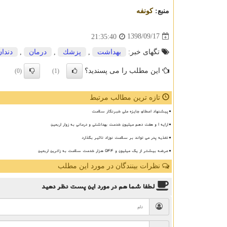
منبع:
كونفه
1398/09/17
21:35:40
تگهای خبر:
بهداشت
,
پزشك
,
درمان
,
دندان
این مطلب را می پسندید؟
(0)
(1)
تازه ترین مطالب مرتبط
پیشنهاد اعطای جایزه ملی خبرنگار سلامت
ارایه ۱ و هفت دهم میلیون خدمت بهداشتی و درمانی به زوار اربعین
تغذیه پدر می تواند بر سلامت نوزاد تاثیر بگذارد
عرضه بیشتر از یک میلیون و ۵۴۴ هزار خدمت سلامت به زائرین اربعین
نظرات بینندگان در مورد این مطلب
لطفا شما هم
در مورد این پست
نظر دهید