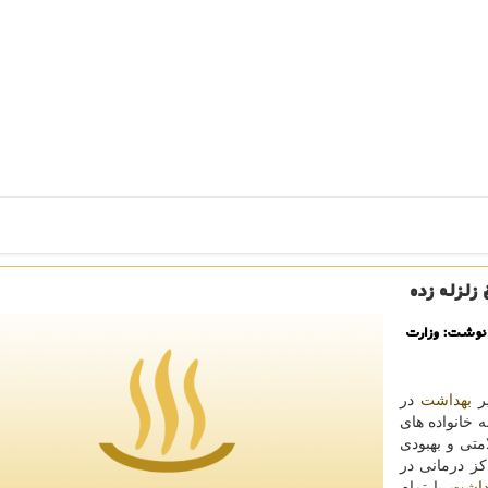
زلزله زده
 نوشت: وزارت
یر
بهداشت
در
خانواده های
متی و بهبودی
كز درمانی در
داشت
با تمام