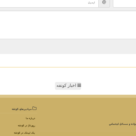
اخبار کونفه
میانبرهای كونفه
درباره ما
واده و مسائل اجتماعی
رپورتاژ در كونفه
بک لینک در كونفه