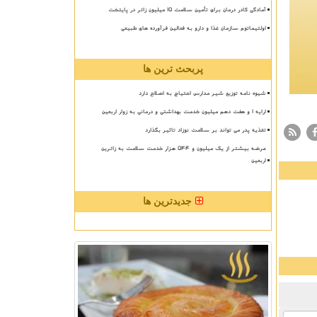
آمادگی کادر درمان برای تأمین سلامت 15 میلیون زائر در پایتخت
اولتیماتوم سازمان غذا و دارو به فعالین فرآورده های طبیعی
پربحث ترین ها
شیوه نامه توزیع شیر مدارس احتیاج به اصلاح دارد
ارایه ۱ و هفت دهم میلیون خدمت بهداشتی و درمانی به زوار اربعین
تغذیه پدر می تواند بر سلامت نوزاد تاثیر بگذارد
عرضه بیشتر از یک میلیون و ۵۴۴ هزار خدمت سلامت به زائرین
اربعین
جدیدترین ها