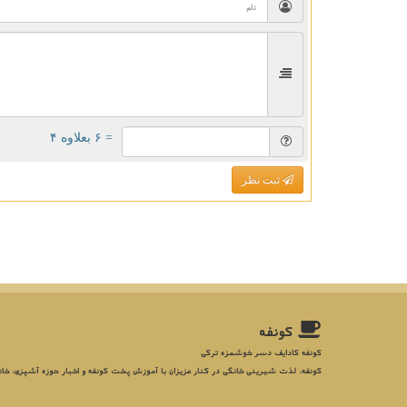
= ۶ بعلاوه ۴
ثبت نظر
كونفه
کونفه کادایف دسر خوشمزه ترکی
کونفه، لذت شیرینی خانگی در کنار عزیزان با آموزش پخت کونفه و اخبار حوزه آشپزی، خان