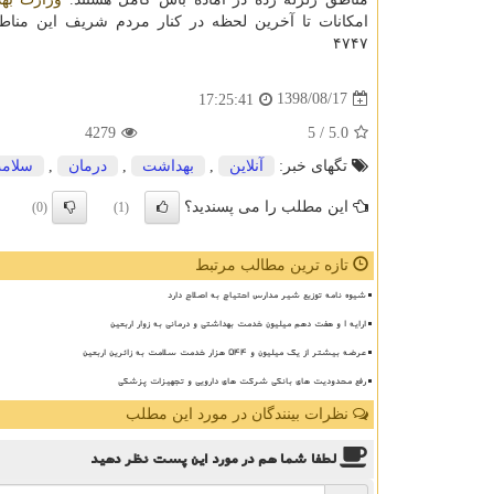
امكانات تا آخرین لحظه در كنار مردم شریف این مناطق
۴۷۴۷
1398/08/17
17:25:41
4279
/ 5
5.0
تگهای خبر:
آنلاین
,
بهداشت
,
درمان
,
سلام
این مطلب را می پسندید؟
(0)
(1)
تازه ترین مطالب مرتبط
شیوه نامه توزیع شیر مدارس احتیاج به اصلاح دارد
ارایه ۱ و هفت دهم میلیون خدمت بهداشتی و درمانی به زوار اربعین
عرضه بیشتر از یک میلیون و ۵۴۴ هزار خدمت سلامت به زائرین اربعین
رفع محدودیت های بانکی شرکت های دارویی و تجهیزات پزشکی
نظرات بینندگان در مورد این مطلب
لطفا شما هم
در مورد این پست
نظر دهید