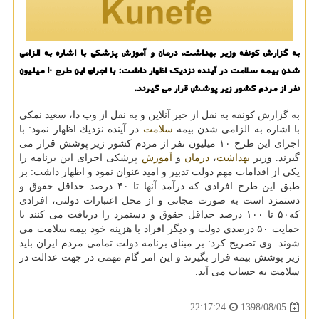
به گزارش كونفه وزیر بهداشت، درمان و آموزش پزشكی با اشاره به الزامی
شدن بیمه سلامت در آینده نزدیك اظهار داشت: با اجرای این طرح ۱۰ میلیون
نفر از مردم كشور زیر پوشش قرار می گیرند.
به گزارش كونفه به نقل از خبر آنلاین و به نقل از وب دا، سعید نمكی
با اشاره به الزامی شدن بیمه
سلامت
در آینده نزدیك اظهار نمود: با
اجرای این طرح ۱۰ میلیون نفر از مردم كشور زیر پوشش قرار می
گیرند. وزیر
بهداشت
،
درمان
و
آموزش
پزشكی اجرای این برنامه را
یكی از اقدامات مهم دولت تدبیر و امید عنوان نمود و اظهار داشت: بر
طبق این طرح افرادی كه درآمد آنها تا ۴۰ درصد حداقل حقوق و
دستمزد است به صورت مجانی و از محل اعتبارات دولتی، افرادی
كه۵۰ تا ۱۰۰ درصد حداقل حقوق و دستمزد را دریافت می كنند با
حمایت ۵۰ درصدی دولت و دیگر افراد با هزینه خود بیمه سلامت می
شوند. وی تصریح كرد: بر مبنای برنامه دولت تمامی مردم ایران باید
زیر پوشش بیمه قرار بگیرند و این امر گام مهمی در جهت عدالت در
سلامت به حساب می آید.
1398/08/05
22:17:24