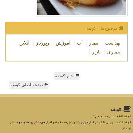
موضوع های كونفه
بهداشت
بیمار
آب
آموزش
رپورتاژ
آنلاین
بیماری
بازار
اخبار کونفه
صفحه اصلی کونفه
كونفه
کونفه کادایف دسر خوشمزه ترکی
کونفه، لذت شیرینی خانگی در کنار عزیزان با آموزش پخت کونفه و اخبار حوزه آشپزی، خانواده و مسائل
اجتماعی