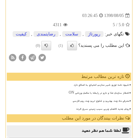
1398/08/05
03:26:45
4311
/ 5
5.0
تگهای خبر:
رپورتاژ
,
سلامت
,
رضایتمندی
,
كیفیت
این مطلب را می پسندید؟
(0)
(1)
تازه ترین مطالب مرتبط
شیوه نامه توزیع شیر مدارس احتیاج به اصلاح دارد
اخطار سازمان غذا و دارو در رابطه با مکمل ورزشی ON
معرفی ماه چت بهترین و شلوغ ترین چت روم فارسی
روش جدید کاهش چربی سیب زمینی سرخ کرده
نظرات بینندگان در مورد این مطلب
لطفا شما هم
نظر دهید