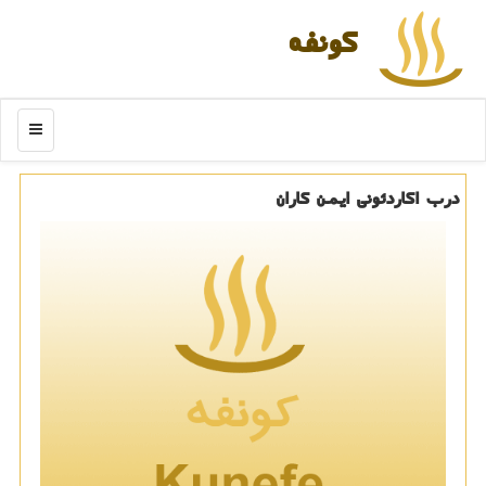
كونفه
منو
درب اكاردئونی ایمن كاران