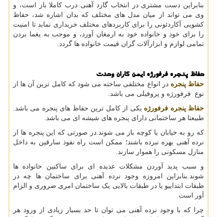
بنابراین دست مشتری در انتخاب گارد آهنی درب کاملا باز است، و
وی می تواند از میان مدل های مختلف که بدان اشاره شد، حفاظ
کشویی آکاردئونی را برای کاربردهای مختلف خریداری نماید تا امنیت
را برای خود و خانواده خود به ارمغان آورد، و موجب به یغما بردن
تمامی لوازم و ابزارآلات گران قیمت خانواده ها گردد.
حفاظ پنجره فرفورژه ایمن کاران وحدت
حفاظ پنجره
در انواع مختلفی ساخته می شود که کامل ترین آن ها از
نوع فرفورژه و پروفیلی می باشد.
حفاظ پنجره فرفورژه
یکی از کامل ترین حفاظ های پنجره می باشد.
طبیعتا هر ساختمانی دارای پنجره های شیشه ای می باشد.
که رو به خیابان یا کوچه باز می شوند.در صورتی که این پنجره ها از
نرده آهنی بهره نبرده باشند؛ ممکن است راه نفوذ سارقین به داخل
منازل مسکونی را هموار سازند.
و سبب پدید آوردن مشکلات عدیده ای برای ساکنین خانواده ها
شوند.بنابراین امروزه وجود نرده آهنی برای ساختمان ها چه در
طبقات ابتداییو یا در طبقات بالایی یک ساختمان امری ضروری و الزام
آور است.
چرا که با وجود نرده آهنی می توان تا حد بسیار زیادی از ورود هر