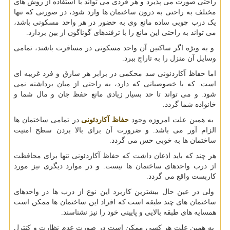
راحتی صورت می پذیرد و هر فردی می تواند با استفاده از روش های
مختلف به راحتی به درون ساختمان ها وارد شود، در صورتی که تنها
یک درب چوبی ساده مانع وی به حضور در هر واحد مسکونی باشد،
می تواند به راحتی این مانع را با ترفندهای گوناگون از بین بردارد.
و به ویژه اگر ساکنین آن واحد مسکونی در مسافرت باشند، تمامی
وسایل آن منزل را به تاراج ببرد.
اما حفاظ آکاردئونی سد محکمی در برابر هر سارق و فرد غریبه ای
است. که با خصوصیاتی که دارد، به راحتی از میان برداشته نمی
شود. و می تواند تا حد بسیار زیادی مانع حفظ جان و مال شما و
خانواده شما گردد.
به همین علت امروزه وجود
حفاظ آکاردئونی
در تمامی ساختمان ها
الزام آور می باشد. و ضرورت آن برای بالا بردن سطح امنیت
ساختمان ها به خوبی حس می گردد.
هر چند که باید اذعان داشت که حفاظ آکاردئونی تنها برای محافظت
از درب واحدهای ساختمان ها نیست. و در موارد دیگری نیز مورد
کاربست واقع می گردد.
ولی در عین حال بیشترین کاربرد این نوع از درب ها در واحدهای
ساختمان های چند طبقه است که افراد این ساختمان ها ممکن است
همسایه های طبقه بالایی و پایینی خود را نیز نشناسند.
به همین علت هر کسی ممکن است در صورت عدم نظارت و کنترل