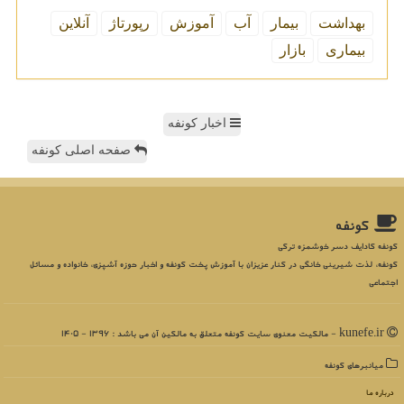
بهداشت
بیمار
آب
آموزش
رپورتاژ
آنلاین
بیماری
بازار
اخبار کونفه
صفحه اصلی کونفه
كونفه
کونفه کادایف دسر خوشمزه ترکی
کونفه، لذت شیرینی خانگی در کنار عزیزان با آموزش پخت کونفه و اخبار حوزه آشپزی، خانواده و مسائل
اجتماعی
kunefe.ir - مالکیت معنوی سایت كونفه متعلق به مالکین آن می باشد : 1396 - 1405
میانبرهای كونفه
درباره ما