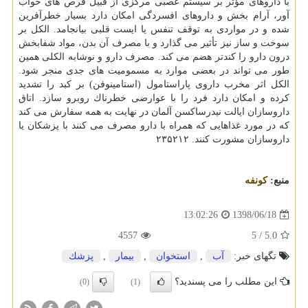
با داروهای مؤثر بر سیستم عصبی مركزی از قبیل قرص های خواب
آور، آرام بخش و داروهای افسردگی امكان دارد بسیار خطرآفرین
شده و در مواردی به توقف تنفس یا ایست قلبی بیانجامد. الكل بر
سوخت و ساز نیز تأثیر می گذارد و با مصرف آن بدن، مواد شفابخش
درون دارو را كندتر هضم می كند. مصرف دارو و نوشابه الكلی همین
طور می تواند در بعضی موارد به مسمومیت های جدی منجر شود.
الكل اثر مخرب داروی پاراستامول (استامینوفن) بر كبد را تشدید
كرده و امكان دارد فرد را با عوارضی خطرناك روبرو سازد. اتاق
داروسازان ایالت نیدرساكسن آلمان در نهایت به همه سفارش می كند
كه در مورد غذاهایی كه همراه با دارو مصرف می كنند با پزشكان یا
داروسازان مشورت كنند. ۲۳۵۲۱۲
منبع:
كونفه
1398/06/18
13:02:26
4557
/ 5
5.0
تگهای خبر:
آب
,
استخوان
,
بیمار
,
پزشك
این مطلب را می پسندید؟
(0)
(1)