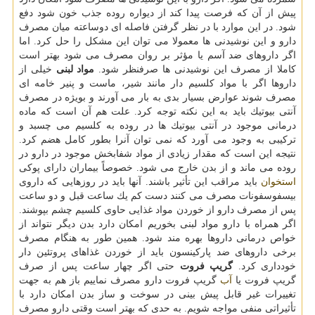
پیش از آن كه فرصت پیدا كند از دیواره روده جذب خون شود دفع
شود. در این موارد با در نظر گرفتن فاصله ای دوساعته میان مصرف
دارو و این نوشیدنی ها معمولا می توان این مشكل را حل كرد. اما
اگر داروهای ضد آسم یا مؤثر بر روان مصرف می شود بهتر است
كاملا از مصرف این نوشیدنی ها صرفنظر شود.
مواد لبنی
خیلی از
داروها اگر با مواد كلسیم دار مانند شیر، ماست و پنیر خامه ای
مصرف شوند عوارض بسیار بدی به بار می آورند و بویژه در مصرف
آنتی بیوتیك باید به این نكته توجه كرد. علت هم آن است كه ماده
درمانی موجود در آنتی بیوتیك ها در روده به كلسیم می چسبد و
تركیبی به وجود می آورد كه نمی توان آنرا بطور كامل هضم كرد.
نتیجه این است كه مقدار زیادی از مواد شفابخش موجود در دارو در
روده می ماند و از بدن خارج می شود. خصوصاً بیماران دارای پوكی
استخوان
باید مراقب این تأثیر باشند. آنها باید در روزهایی كه داروی
بیسفوسفونات مصرف می كنند دست كم یك ساعت قبل و دو ساعت
پس از مصرف دارو از خوردن مواد غذایی حاوی كلسیم چشم بپوشند.
اگر همراه با دارو مواد لبنی بخوریم امكان دارد بدن دیگر نتواند از
خواص درمانی داروها بهره مند شود. همین طور به هنگام مصرف
برخی داروهای ضد پاركینسون باید از خوردن غذاهای پروتئین دار
خودداری كرد.
گریپ فروت
حتی اگر چهار ساعت پس از صرف
گریپ فروت یا
آب
گریپ فروت دارو مصرف نماییم باز هم به جهت
تغییرات غیر قابل پیش بینی در سوخت و ساز بدن امكان دارد با
تأثیراتی منفی مواجه شویم. به حدی كه بهتر است وقتی دارو مصرف