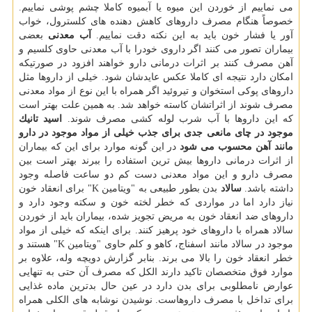
می نماییم از خوردن این میوه یا آبمیوه كاملا چشم پوشی نماییم.
خصوصاً هنگام مصرف داروهای كاهش دهنده های كلسترول، خواب
آور یا فشار خون باید به این نكته دقت نماییم.
آب معدنی
بعضی
بیماران تصور می كنند اگر داروی خودرا با آب معدنی حاوی كلسیم و
آهن مصرف كنند بر اثرات درمانی دارو خواهند افزود در صورتیكه
امكان دارد نتیجه ای كاملا عكس عایدشان شود. خیلی از داروها مثل
داروهای پوكی استخوان و تیروئید اگر همراه با این نوع از مواد معدنی
مصرف شوند از اثراتشان كاسته خواهد شد. به همین علت بهتر است
كه این داروها با آب شرب لوله كشی مصرف شوند.
اسید تانیك
موجود در چای مانعی جدی برای جذب خیلی از مواد موجود در دارو
مانند آهن محسوب می شود
در این گونه موارد برای این كه بیماران
از اثرات درمانی داروها بیش ترین استفاده را ببرند بهتر است بین
مصرف دارو و این مواد معدنی دست كم دو ساعت فاصله وجود
داشته باشد.
سالاد
بدن بطور طبیعی به "ویتامین K" برای انعقاد خون
نیاز دارد اما در مواردی كه خطر لخته خون و سكته وجود دارد و
داروهای ضد انعقاد خون به مریض تجویز شده، بیماران باید از خوردن
سالاد همراه با داروهای خود پرهیز كنند. برای اینكه كه خیلی از مواد
موجود در سالاد مانند اسفناج، كاهو و كلم حاوی "ویتامین K" هستند و
خطر انعقاد خون را بالا می برند. بنابر گزارش دویچه وله، علاوه بر
موارد فوق متخصصان تاكید دارند الكل كه مصرف آن حتی به تنهایی
عوارض نامطلوبی برای بدن دارد در عین حال بدترین ماده غذایی
برای تداخل با مصرف داروهاست. نوشیدن نوشابه های الكلی همراه