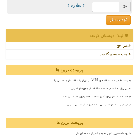
= ۴ بعلاوه ۴
ثبت نظر
لینک دوستان كونفه
فیش حج
قیمت بیسیم کنوود
پربیننده ترین ها
مقایسه ظرفیت دستگاه های MRI در تهران با انگلستان ما جلوتریم!
تغییر ریل نظارت در صنعت غذا گذر از مجوزهای قدیمی
آمادگی کادر درمان برای تأمین سلامت 15 میلیون زائر در پایتخت
اولتیماتوم سازمان غذا و دارو به فعالین فرآورده های طبیعی
پربحث ترین ها
شیوه نامه توزیع شیر مدارس احتیاج به اصلاح دارد