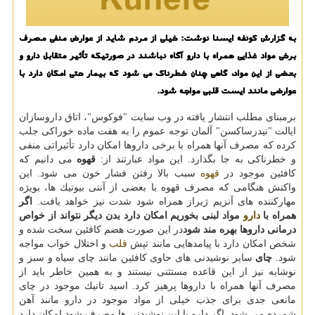
به گزارش كونفه ایسنا نوشت: خیلی از مردم شاید از عوارض منفی مصرف
برخی مواد غذایی همراه با دارو آگاه نباشند در صورتیكه تأثیر متقابل دارو و
بعضی از این مواد، گاهی چنان خطرناك می شود كه بیمار حتی امكان دارد با
عوارضی مانند ایست قلبی مواجه شود.
برمبنای مطلب انتشار یافته در وب سایت "فوكوس"، اتاق داروسازان
ایالت "نیدرساكسن" آلمان توجه عموم را به هفت ماده خوراكی جلب
كرده كه مصرف آنها همراه با برخی داروها امكان دارد تأثیراتی منفی
و خطرناكی به جا بگذارد. این مواد عبارتند از:
قهوه
می دانیم كه
كافئین موجود در
قهوه
سبب بالا رفتن فشار خون می شود. این
واكنش هنگامی كه مصرف قهوه با بعضی از آنتی بیوتیك ها، بویژه
مهاركننده های آنزیم ژیراز همراه شود شدت نیز خواهد یافت.
اگر
همراه با
دارو
مواد لبنی بخوریم امكان دارد بدن دیگر نتواند از خواص
درمانی داروها بهره مند شود
در این صورت هضم كافئین سخت شده و
شخص امكان دارد با پیامدهایی مانند تپش
قلب
و اختلال خواب مواجه
شود.
چای
سایر نوشیدنی های حاوی كافئین مانند چای سیاه و سبز و
نوشابه نیز از این قاعده مستثنی نیستند و به همین خاطر باید از
مصرف آنها همراه با داروها پرهیز كرد. اسید تانیك موجود در چای
مانعی جدی برای جذب خیلی از مواد موجود در دارو مانند آهن
شمرده می شود. اگر دارو با این نوشیدنی ها مصرف شود امكان دارد