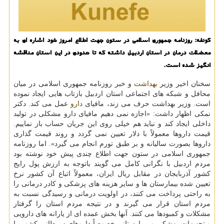
كونفه: روزنامه جمهوری اسلامی در ستون جهت اطلاع امروز خود اشاره ای به
معضلات درمان در استان اردبیل داشته كه تا حدودی در این استان مناقشه
انگیز شده است.
سخنان اخیر وزیر
بهداشت
و خبر روزنامه جمهوری اسلامی در میان
محافل و شبكه های اجتماعی استان اردبیل بازتاب هایی ایجاد نموده
است. وزیر بهداشت حرف می زند، مافیای
دارو
عمل می كند. دكتر
نمكی اظهار داشت: «اجازه نمی دهیم مافیای دارو مشكلی در تولید
داخلی ایجاد كند و نباید هم خیلی روی این جریان حساب باز نماییم.
قیمت داروها معمولاً با دلار تعیین نمی گردد و روند قیمت گذاری
داروها بصورت سالیانه و بر طبق تورم انجام می گیرد». اما روزنامه
جمهوری اسلامی در ستون جهت اطلاع چندی پیش خود نوشته بود
مردم اردبیل با نگرانی كامل می گویند باتوجه به ارزش پول رایج
كشور آذربایجان در مقابل ریال ایران، معمولاً اتباع آن كشور نرخ
تعیین شده بیمارستان ها و سایر هزینه های پزشكی و كادر درمانی را
به راحتی پرداخت می كنند، در اولویت درمانی و رسیدگی نسبت به
مردم استان قرار می گیرند و در نتیجه مردم استان را گرفتار
مشكلات و كمبودها می كنند. آنها بخش عمده ای از یارانه های دارویی
و تجهیزات پزشكی و بیمارستانی خصوصاً داروهای سرطانی كشور را