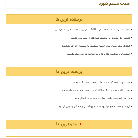
قیمت بیسیم کنوود
پربیننده ترین ها
مقایسه ظرفیت دستگاه های MRI در تهران با انگلستان ما جلوتریم!
تغییر ریل نظارت در صنعت غذا گذر از مجوزهای قدیمی
آمادگی کادر درمان برای تأمین سلامت 15 میلیون زائر در پایتخت
اولتیماتوم سازمان غذا و دارو به فعالین فرآورده های طبیعی
پربحث ترین ها
خوردن پروتئین کمتر می تواند روند پیری را کند نماید
ضرب الاجل به تأمین کنندگان ذخایر راهبردی دارو به علاوه نامه
شیوه نامه توزیع شیر مدارس احتیاج به اصلاح دارد
ارایه ۱ و هفت دهم میلیون خدمت بهداشتی و درمانی به زوار اربعین
جدیدترین ها