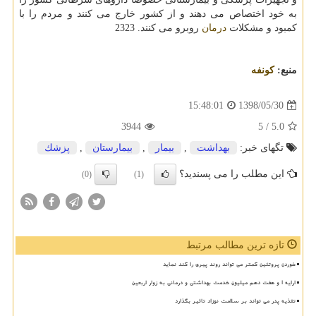
به خود اختصاص می دهند و از كشور خارج می كنند و مردم را با
كمبود و مشكلات
درمان
روبرو می كنند. 2323
منبع:
كونفه
1398/05/30
15:48:01
3944
/ 5
5.0
تگهای خبر:
بهداشت
,
بیمار
,
بیمارستان
,
پزشك
این مطلب را می پسندید؟
(0)
(1)
تازه ترین مطالب مرتبط
خوردن پروتئین کمتر می تواند روند پیری را کند نماید
ارایه ۱ و هفت دهم میلیون خدمت بهداشتی و درمانی به زوار اربعین
تغذیه پدر می تواند بر سلامت نوزاد تاثیر بگذارد