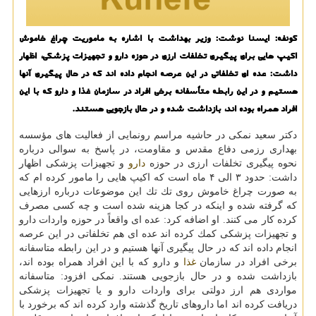
كونفه: ایسنا نوشت: وزیر بهداشت با اشاره به ماموریت چراغ خاموش
اكیپ هایی برای پیگیری تخلفات ارزی در حوزه دارو و تجهیزات پزشكی، اظهار
داشت: عده ای تخلفاتی در این عرصه انجام داده اند كه در حال پیگیری آنها
هستیم و در این رابطه متأسفانه برخی افراد در سازمان غذا و دارو كه با این
افراد همراه بوده اند، بازداشت شده و در حال بازجویی هستند.
دكتر سعید نمكی در حاشیه مراسم رونمایی از فعالیت های مؤسسه
بهداری رزمی دفاع مقدس و مقاومت، در پاسخ به سوالی درباره
نحوه پیگیری تخلفات ارزی در حوزه
دارو
و تجهیزات پزشكی اظهار
داشت: حدود ۳ الی ۴ ماه است كه اكیپ هایی را مامور كرده ام كه
به صورت چراغ خاموش روی تك تك این موضوعات درباره ارزهایی
كه گرفته شده و اینكه در كجا هزینه شده است و چه كسی مصرف
كرده كار می كنند. او اضافه كرد: عده ای واقعاً در حوزه واردات دارو
و تجهیزات پزشكی كمك كرده اند عده ای هم تخلفاتی در این عرصه
انجام داده اند كه در حال پیگیری آنها هستیم و در این رابطه متاسفانه
برخی افراد در سازمان
غذا
و دارو كه با این افراد همراه بوده اند،
بازداشت شده و در حال بازجویی هستند. نمكی افزود: متاسفانه
مواردی هم ارز دولتی برای واردات دارو و یا تجهیزات پزشكی
دریافت كرده اند اما داروهای تاریخ گذشته وارد كرده اند كه برخورد با