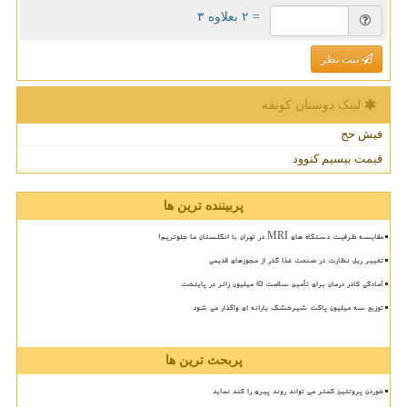
= ۲ بعلاوه ۳
ثبت نظر
لینک دوستان كونفه
فیش حج
قیمت بیسیم کنوود
پربیننده ترین ها
مقایسه ظرفیت دستگاه های MRI در تهران با انگلستان ما جلوتریم!
تغییر ریل نظارت در صنعت غذا گذر از مجوزهای قدیمی
آمادگی کادر درمان برای تأمین سلامت 15 میلیون زائر در پایتخت
توزیع سه میلیون پاکت شیرخشک یارانه ای واگذار می شود
پربحث ترین ها
خوردن پروتئین کمتر می تواند روند پیری را کند نماید