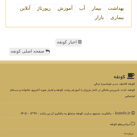
بهداشت
بیمار
آب
آموزش
رپورتاژ
آنلاین
بیماری
بازار
اخبار کونفه
صفحه اصلی کونفه
كونفه
کونفه کادایف دسر خوشمزه ترکی
کونفه، لذت شیرینی خانگی در کنار عزیزان با آموزش پخت کونفه و اخبار حوزه آشپزی، خانواده و مسائل
اجتماعی
kunefe.ir - مالکیت معنوی سایت كونفه متعلق به مالکین آن می باشد : 1396 - 1405
میانبرهای كونفه
درباره ما