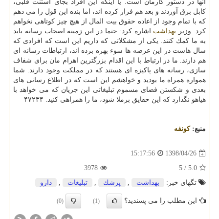
آنها در دستور كارمان است. یا اینكه این افراد بجای استنت قلبی،
كابل برق آوردند و بعد هم فرار كرده اند، اما بنده این قول را می دهم
كه با تمام وجود از اعاده حقوق بیت المال از هیچ چیز كوتاهی نخواهم
كرد. وزیر
بهداشت
اشاره كرد: حتما در این زمینه اصحاب رسانه باید
به ما كمك كنند. یكی از مشكلاتی كه داریم این است كه افرادی كه
سال هاست در این عرصه ها سوء بهره برده اند، ارتباطات رسانه ای
هم دارند. ما در ارتباط با این اقدام بزرگترین اهرام مان برای شفاف
سازی، رسانه های پاكیزه ای هستند كه در مملكت وجود دارند. شما
همواره همراه ما بودید و خواهشم این است كه در اطلاع رسانی های
بعدی و شكستن فضای مسموم تبلیغاتی این جریان كه می خواهد با
هیاهو نگذارد كه این حقایق برملا شود، ما را همراهی كنید. ۴۷۲۳۴
منبع:
كونفه
1398/04/26
15:17:56
3978
/ 5
5.0
تگهای خبر:
بهداشت
,
پزشك
,
تبلیغات
,
دارو
این مطلب را می پسندید؟
(0)
(1)