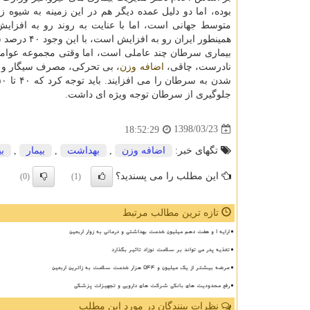
بوده، اما دو دلیل عمده دیگر هم در این زمینه به شیوه
متوسط جهانی است، اما با عنایت به روند رو به افزایش
همینطور ایران رو به افزایش است، با این وجود ۴۰ درصد سرطان ها قابل پیشگیری می باشند.
بیماری سرطان چند عاملی است، اما وقتی مجموعه عوامل 
نادرست، چاقی،
اضافه وزن
، بی تحركی، مصرف سیگار و دخ
جلوگیری از سرطان توجه ویژه ای داشت.
1398/03/23
18:52:29
تگهای خبر:
اضافه وزن
,
بهداشت
,
بیمار
,
ب
این مطلب را می پسندید؟
(0)
(1)
تازه ترین مطالب مرتبط
ارایه ۱ و هفت دهم میلیون خدمت بهداشتی و درمانی به زوار اربعین
تغذیه پدر می تواند بر سلامت نوزاد تاثیر بگذارد
عرضه بیشتر از یک میلیون و ۵۴۴ هزار خدمت سلامت به زائرین اربعین
رفع محدودیت های بانکی شرکت های دارویی و تجهیزات پزشکی
نظرات بینندگان در مورد این مطلب