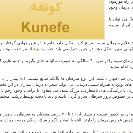
ز راه هورمون
ی، جراحی، تارگت تراپی و IMRT امكان درمان وجود
وی افزود: با روش های جدید درمان سرطان همچون IMRT می توان با
ر آن از صدمه
علایم سرطان سینه تصریح كرد: امكان دارد خانم ها در عین جوانی گرفتار تود
گهانی تغییر شكل دهد. در چنین شرایطی باید حتما به
پزشك
مراجعه نموده و
وی افزود: به بانوان ایرانی سفارش می شود غربالگری سرطان سینه را از سن ۴۰ سالگی به صورت سالیانه جدی بگیرند و خ
هم اظهار داشت: این نوع سرطان ها باآنكه شایع نیستند، اما بیمار را با
پی های نوین به همراه شیمی درمانی می تواند منجر به درمان بیماران در این بخ
دن یا برآمدگی های نامتعارف، بزرگ شدن غدد لنفاوی یا بزاقی، وجود زخم دا
متی در خصوص بروز سرطان سر و گردن باشد و باید با دقت توسط پزشك متخ
وی بیان كرد: هم اكنون بیماری سرطان بیماری نگران كننده ای در كشور نیست و بیشتر از ۶۰ تا ۷۰ درصد مبتلایان 
ش عوارض درمان را دارند. البته با اصلاح الگو و سبك زندگی مردم، میزان مب
بهداشت
، مهم ترین دلیل بروز سرطان، افزایش سن جمعیت و افزایش امید ب