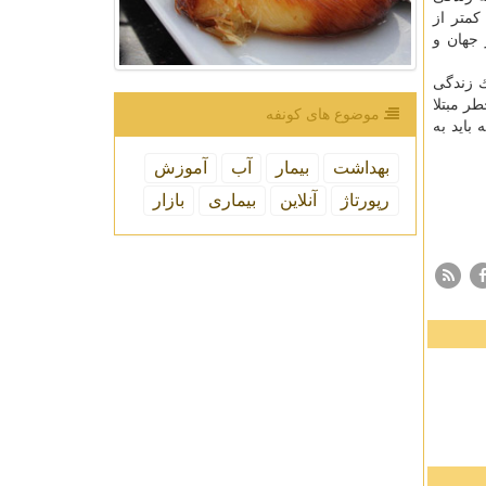
كمتر از
 جهان و
ك زندگی
ر مبتلا
موضوع های كونفه
ت كه باید به
بهداشت
بیمار
آب
آموزش
رپورتاژ
آنلاین
بیماری
بازار