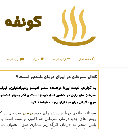
كونفه
صفحه اصلی
آرشیو كونفه
آموزش
درباره كونفه
كدام سرطان در ایران درمان شدنی است؟
به گزارش كونفه ایرنا نوشت: عضو انجمن رادیوآنكولوژی ایران
سرطان های رایج در كشور قابل درمان است و اگر بموقع تشخی
هیچ نگرانی برای مبتلایان ایجاد نخواهند كرد.
مستانه صانعی درباره روش های جدید
درمان
سرطان در كشو
روش های جدید درمان سرطان هم اكنون توانسته است با 
پایین منجر به درمان اثرگذارتر بیماری شود. بعنوان م