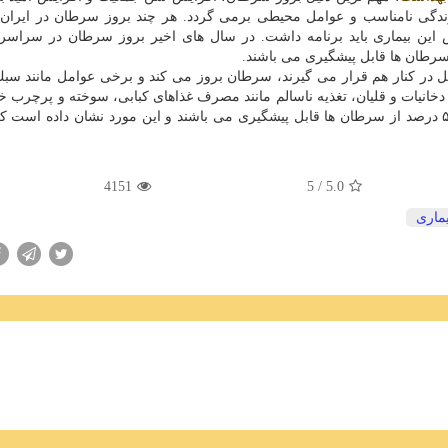
 زندگی نامناسب و عوامل محیطی برمی گردد. هر چند بروز سرطان در ایران 
 این بیماری باید برنامه داشت. در سال های اخیر بروز سرطان در سراسر
در كنار هم قرار می گیرند، سرطان بروز می كند و برخی عوامل مانند سب
انیات و قلیان، تغذیه ناسالم مانند مصرف غذاهای كبابی، سوخته و پرچرب خط
شدن به سرطان را می افزایند. باید توجه كرد كه ۴۰ تا ۵۰ درصد از سرطان ها قابل پیشگیری می باشند و این مورد نشان داده اس
4151
/ 5
5.0
یماری