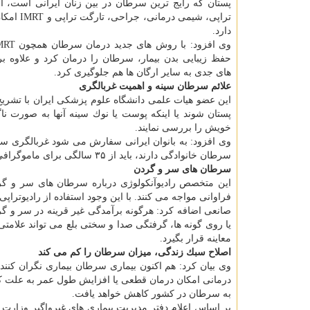
پستان كه رایج ترین سرطان در بین زنان ایرانی است، ا
تراپی، شیمی درمان
دارد.
حفظ زیبایی بدن بیمار، سرطان را درمان كرد و علاوه ب
های جدی به سایر ارگان ها هم جلوگیری كرد.
علائم سرطان سینه و اهمیت غربالگری
این عضو هیات علمی دانشگاه علوم پزشكی ایران با تشریح 
پستان شوند یا اینكه پوست یا نوك سینه آنها به صورت نا
خویش را بررسی نمایند.
سرطان خانوادگی دارند، باید از ۳۵ سالگی برای ماموگرافی اقدام نمایند.
سرطان های سر و گردن
این متخصص رادیوآنكولوژی درباره سرطان های سر و گردن 
فراوانی مواجه می كنند. با این وجود استفاده از رادیوترا
صانعی اضافه كرد: هرگونه برآمدگی غیر قرینه در سر و گر
یا روی گونه ها، گرفتگی صدا و سختی بلع می تواند علا
معاینه قرار بگیرد.
اصلاح سبك زندگی، میزان سرطان را كم می كند
درمانی امكان درمان قطعی یا افزایش طول عمر به علت كاه
به سرطان در كشور كاهش خواهد یافت.
بر اساس اعلام دفتر مدیریت بیماری های غیرواگیر وزارت