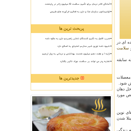
آمادگی کادر درمان برای تأمین سلامت 15 میلیون زائر در پایتخت
اولتیماتوم سازمان غذا و دارو به فعالین فرآورده های طبیعی
پربحث ترین ها
ضرب الاجل به تأمین کنندگان ذخایر راهبردی دارو به علاوه نامه
ه ای در
شیوه نامه توزیع شیر مدارس احتیاج به اصلاح دارد
سلامت
ارایه ۱ و هفت دهم میلیون خدمت بهداشتی و درمانی به زوار اربعین
انم هایی كه سابقه
تغذیه پدر می تواند بر سلامت نوزاد تاثیر بگذارد
 معضلات
جدیدترین ها
ش شود.
خل دهان
صص مورد
به سرطان با روش های نوین
تلا شدن
ه زندگی