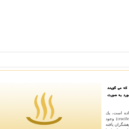
كه می گویند
ورد به صورت
اده است، یك
تركیب در كلم بروكلی و دیگر سبزیجات "چلیپایی"(cruciferous) وجود
هشگران یافته