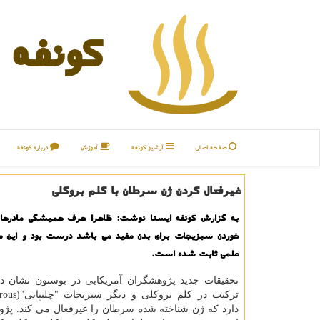
كونفه
صفحه اصلی
آرشیو كونفه
آموزش
درباره كونفه
غیرفعال كردن ژن سرطان با كلم بروكلی
به گزارش كونفه ایسنا نوشت: ظاهرا حرف همیشگی مادرها 
خوردن سبزیجات برای بدن مفید می باشد درست بود و این م
علمی ثابت شده است.
تحقیقات جدید پژوهشگران آمریكایی در بوستون نشان د
دارد كه ژن شناخته شده سرطان را غیرفعال می كند. پژو