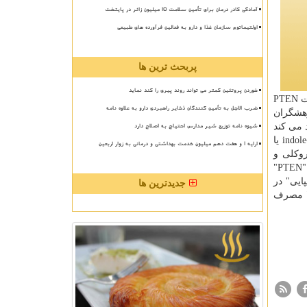
آمادگی کادر درمان برای تأمین سلامت 15 میلیون زائر در پایتخت
اولتیماتوم سازمان غذا و دارو به فعالین فرآورده های طبیعی
پربحث ترین ها
خوردن پروتئین کمتر می تواند روند پیری را کند نماید
نشان داده بود كه سلول های تومور دارای سطح پایینی از PTEN بودند. این امر دانشمندان را به بررسی در مورد اینكه آیا بازسازی فعالیت PTEN
ضرب الاجل به تأمین کنندگان ذخایر راهبردی دارو به علاوه نامه
وهشگران
شیوه نامه توزیع شیر مدارس احتیاج به اصلاح دارد
فتند ژن موسوم به" WWP۱ " یك آنزیم تولید می كند
كه فعالیت سركوب كننده تومور "PTEN "را مهار می كند. بعد از آن آنها نتیجه گرفتند یك مولكول كوچك، به نام "آی ۳ سی "(indole-۳-carbinol یا
ارایه ۱ و هفت دهم میلیون خدمت بهداشتی و درمانی به زوار اربعین
بروكلی و
سبزیجات "چلیپایی" حضور دارد و طی این مطالعه پژوهشگران دریافتند كلم بروكلی قابلیت غیرفعال كردن "WWP۱" را دارد و این امر به "PTEN"
ایی" در
جدیدترین ها
سبزیجات "چلیپایی" مصرف