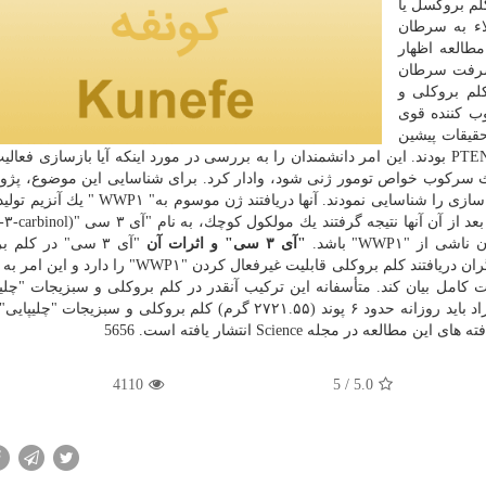
لم بروكسل یا
اء به سرطان
شگران این مطالعه اظهار
یشرفت سرطان
لم بروكلی و
ب كننده قوی
PTE) نهفته است. تحقیقات پیشین
اعث سركوب خواص تومور ژنی شود، وادار كرد. برای شناسایی این موضوع، پژ
مولكول ها و تركیبات تنظیم كننده عملكرد "PTEN "و فعال سازی را شناسایی نمودند. آنها دریا
"آی ۳ سی" و اثرات آن
"آی ۳ سی" در كلم 
امل بیان كند. متأسفانه این تركیب آنقدر در كلم بروكلی و سبزیجات "چلیپ
مقادیر كمی وجود دارد كه پژوهشگران پیشنهاد داده اند افراد باید روزانه حدود ۶ پوند (۲۷۲۱.۵۵ گرم) كلم بروكلی و 
ر مجله Science انتشار یافته است. 5656
4110
/ 5
5.0