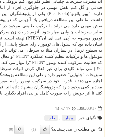
اند مصرف سبزیجات چلیپایی نظیر كلم پیچ، كلم بروكلی، ك
فندقی و گل كلم نقش مهمی در جلوگیری افراد از ابتل
دارند. "پییِر پائولو"(Pier Paolo) یكی از پژوه
داشت: ما طی این مطالعه دریافتیم یك آنزیمی كه در پ
نقش مهمی دارد می تواند با تركیب طبیعی موجود در ك
سایر سبزیجات چلیپایی مهار شود. آنزیم در یك ژن سركو
تومور موسوم به "پی. تی. ای. ان"(N
به سطوح نرمال در بیماران مبتلا به سرطان می تواند ب
I۳C) می تواند كلیدی برای غیر فعال كردن اثرات سرطان ناشی از "WWP۱" باشد.
اجازه می دهد تا قدرت خود در سركوب تومور را به صورت ك
كنند تا اثر خویش را به صورت كامل بر بدن افراد بگذارد. یافته های این مطالعه د
1398/03/17
14:57:17
تگهای خبر:
بیمار
,
طب
این مطلب را می پسندید؟
(0)
(1)