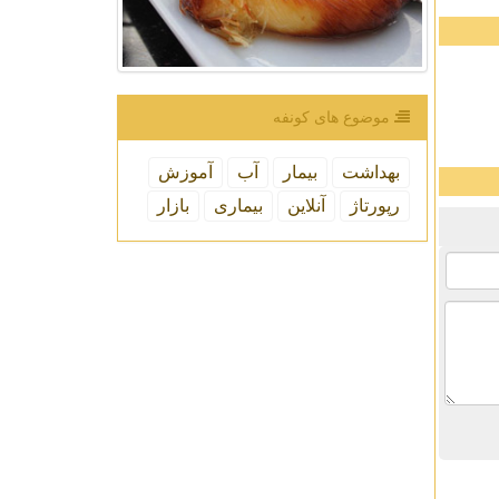
موضوع های كونفه
بهداشت
بیمار
آب
آموزش
رپورتاژ
آنلاین
بیماری
بازار