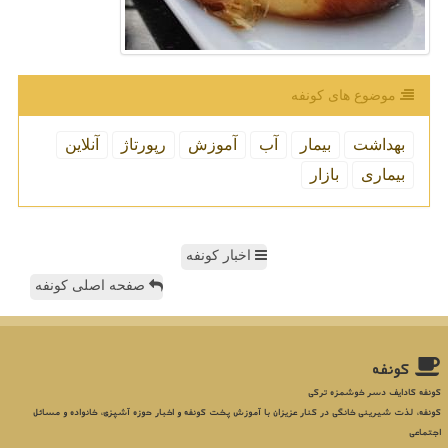
موضوع های كونفه
بهداشت
بیمار
آب
آموزش
رپورتاژ
آنلاین
بیماری
بازار
اخبار کونفه
صفحه اصلی کونفه
كونفه
کونفه کادایف دسر خوشمزه ترکی
کونفه، لذت شیرینی خانگی در کنار عزیزان با آموزش پخت کونفه و اخبار حوزه آشپزی، خانواده و مسائل
اجتماعی