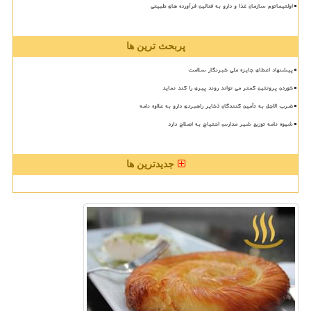
اولتیماتوم سازمان غذا و دارو به فعالین فرآورده های طبیعی
پربحث ترین ها
پیشنهاد اعطای جایزه ملی خبرنگار سلامت
خوردن پروتئین کمتر می تواند روند پیری را کند نماید
ضرب الاجل به تأمین کنندگان ذخایر راهبردی دارو به علاوه نامه
شیوه نامه توزیع شیر مدارس احتیاج به اصلاح دارد
جدیدترین ها