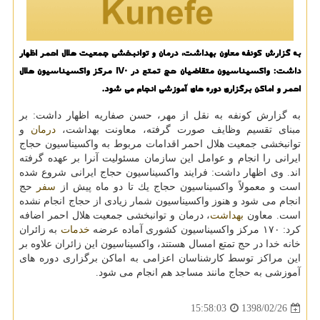
به گزارش كونفه معاون بهداشت، درمان و توانبخشی جمعیت هلال احمر اظهار
داشت: واكسیناسیون متقاضیان حج تمتع در ۱۷۰ مركز واكسیناسیون هلال
احمر و اماكن برگزاری دوره های آموزشی انجام می شود.
به گزارش كونفه به نقل از مهر، حسن صفاریه اظهار داشت: بر
مبنای تقسیم وظایف صورت گرفته، معاونت بهداشت،
درمان
و
توانبخشی جمعیت هلال احمر اقدامات مربوط به واكسیناسیون حجاج
ایرانی را انجام و عوامل این سازمان مسئولیت آنرا بر عهده گرفته
اند. وی اظهار داشت: فرایند واكسیناسیون حجاج ایرانی شروع شده
است و معمولاً واكسیناسیون حجاج یك تا دو ماه پیش از
سفر
حج
انجام می شود و هنوز واكسیناسیون شمار زیادی از حجاج انجام نشده
است. معاون
بهداشت
، درمان و توانبخشی جمعیت هلال احمر اضافه
كرد: ۱۷۰ مركز واكسیناسیون كشوری آماده عرضه
خدمات
به زائران
خانه خدا در حج تمتع امسال هستند، واكسیناسیون این زائران علاوه بر
این مراكز توسط كارشناسان اعزامی به اماكن برگزاری دوره های
آموزشی به حجاج مانند مساجد هم انجام می شود.
1398/02/26
15:58:03