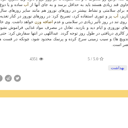
ی قند زیادی هستند باید به حداقل برسد و به جای آنها از
آب
ساده و یا دوغ
نكه برای سلامتی و نشاط بیشتر در روزهای نوروز هم مانند سایر روزهای سال
رپز،
آب
پز و تنوری استفاده كرد، تصریح كرد: در روزهای نوروز در كنار تغذیه 
اضافه وزن
خواهد داشت. وی خا
ی نوروزی و ایام دید و بازدید، تعادل در مصرف مواد غذایی فراموش نشود
 كالری دریافتی در طول روز توجه گردد. عبداللهی در انتها سفارش كرد: حتی 
دویچ ها) و سیب زمینی سرخ كرده و پرنمك محدود شود، چونكه در فست ها
مضر است.
4351
/ 5
5.0
بهداشت