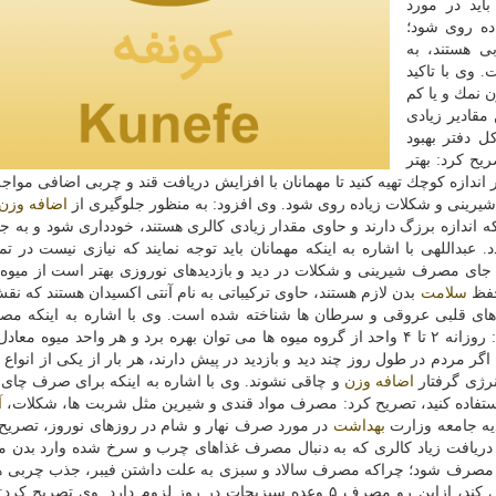
اید در مورد
ده روی شود؛
ی هستند، به
ی ۵۰۰ تا ۶۰۰ كالری است. وی با تاكید
 نمك و یا كم
مقادیر زیادی
ل دفتر بهبود
ح كرد: بهتر
 اندازه كوچك تهیه كنید تا مهمانان با افزایش دریافت قند و چربی اضافی مواجه
یرینی و شكلات زیاده روی شود. وی افزود: به منظور جلوگیری از
اضافه وزن
ه اندازه برزگ دارند و حاوی مقدار زیادی كالری هستند، خودداری شود و به جا
بداللهی با اشاره به اینكه مهمانان باید توجه نمایند كه نیازی نیست در تما
به جای مصرف شیرینی و شكلات در دید و بازدیدهای نوروزی بهتر است از میوه 
 حفظ
سلامت
بدن لازم هستند، حاوی تركیباتی به نام آنتی اكسیدان هستند كه نقش
ی های قلبی عروقی و سرطان ها شناخته شده است. وی با اشاره به اینكه مص
و چاقی می شود، اظهار داشت: روزانه ۲ تا ۴ واحد از گروه میوه ها می توان بهره برد و هر واحد میوه 
اگر مردم در طول روز چند دید و بازدید در پیش دارند، هر بار از یكی از انواع
نرژی گرفتار
اضافه وزن
و چاقی نشوند. وی با اشاره به اینكه برای صرف چای،
تفاده كنید، تصریح كرد: مصرف مواد قندی و شیرین مثل شربت ها، شكلات،
آ
ذیه جامعه وزارت
بهداشت
در مورد صرف نهار و شام در روزهای نوروز، تصریح 
از دریافت زیاد كالری كه به دنبال مصرف غذاهای چرب و سرخ شده وارد بدن 
 و مصرف شود؛ چراكه مصرف سالاد و سبزی به علت داشتن فیبر، جذب چربی ها
جلوگیری می كند، ازاین رو مصرف ۵ وعده سبزیجات در روز لزوم دارد. وی تصری