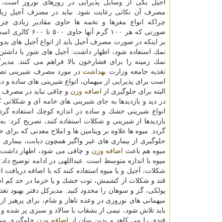
آجیل یكی از وسایل پذیرایی در روزهای نوروز است، ب
مصرف آن نكاتی رعایت شود. نباید در مصرف آجیل زیا
چراكه انواع مغزها و تخمه ها حاوی مقادیر زیادی چرب
صورتی كه هر ۱۰۰ گرم آنها حاو
بر اینكه در صورت مصرف آجیل باید از انواع آجیل های بدون
نمك استفاده شود، اظهار داشت: آجیل های شور با داشتن 
نمك زمینه را برای فشارخون بالا فراهم می كنند. مدیرك
تغذیه جامعه وزارت
بهداشت
در مورد مصرف شیرینی تصری
است برای پذیرایی از میهمان، انواع شیرینی های ساده و در
البته برای جلوگیری از
اضافه وزن
و چاقی نباید در مصرف ش
در دید و بازدیدها به جای شیرینی های خامه ای و شكلاتی ك
انواع شیرینی خشك و ساده در اندازه كوچك استفاده گردد. ع
بازدیدها از شیرینی و شكلات استفاده كنند، تصریح كرد: 
گردد. میوه ها علاوه بر ویتامین ها و املاح معدنی كه برای
جلوگیری از بیماری های غیر واگیر همچون دیابت، بیمار
میوه هم باعث
اضافه وزن
میوه با اندازه متوسط است. عبداللهی در ادامه توضیح داد: 
شكلات، آجیل و یا میوه استفاده كنند كه با اضافه دریافت ا
قند و شكلات از كشمش، توت خشك و یا خرما در حد كم اس
پولكی، گز و سوهان را محدود كنید. مدیركل دفتر بهبود تغ
میهمانی های نوروزی در وعده ناهار و شام، برای پرهیز 
باید تلاش شود، نیمی از بشقاب با سالاد و سبزی پر شده
قندی را می كاهد و بدین سان از
اضافه وزن