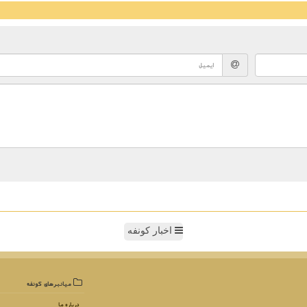
اخبار کونفه
میانبرهای كونفه
درباره ما