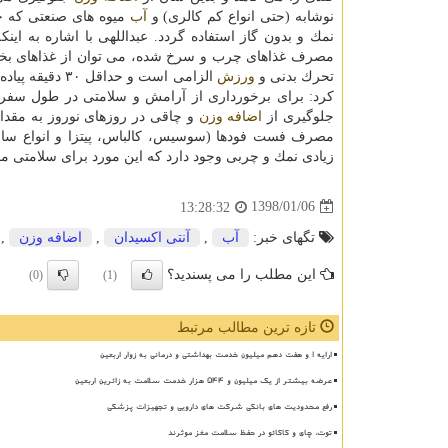
نوشابه (حتی انواع كم كالری) و
آب
میوه های صنعتی كه حاو
نمك و بدون گاز استفاده گردد. عبداللهی با اشاره به ای
مصرف غذاهای چرب و سرخ شده، می توان از غذاهای بخا
تحرك بدنی و
ورزش
الزامی است و حداقل ۳۰ دقیقه پیاده روی تند در روز تأثیر زیادی در سلامتی و عدم
كرد: برای برخورداری از آرامش و سلامتی در طول سفرها
جلوگیری از
اضافه وزن
و چاقی در روزهای نوروز به مقدار
مصرف فست فودها (سوسیس، كالباس، پیتزا و انواع سان
زیادی نمك و چربی وجود دارد كه این مورد برای سلامتی 
1398/01/06
13:28:32
تگهای خبر:
آب
,
آنتی اكسیدان
,
اضافه وزن
,
این مطلب را می پسندید؟
(0)
(1)
تازه ترین مطالب مرتبط
ارایه ۱ و هفت دهم میلیون خدمت بهداشتی و درمانی به زوار اربعین
عرضه بیشتر از یک میلیون و ۵۴۴ هزار خدمت سلامت به زائرین اربعین
رفع محدودیت های بانکی شرکت های دارویی و تجهیزات پزشکی
توت، چای و کاکائو در حفظ سلامت مغز موثرند