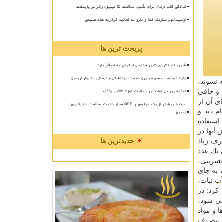
آمادگی کادر درمان برای تأمین سلامت 15 میلیون زائر در پایتخت
اولتیماتوم سازمان غذا و دارو به فعالین فرآورده های طبیعی
پربحث ترین ها
شیوه نامه توزیع شیر مدارس احتیاج به اصلاح دارد
ارایه ۱ و هفت دهم میلیون خدمت بهداشتی و درمانی به زوار اربعین
 نشوند،
تغذیه پدر می تواند بر سلامت نوزاد تاثیر بگذارد
و چاقی
ی آن از
عرضه بیشتر از یک میلیون و ۵۴۴ هزار خدمت سلامت به زائرین
م دید و
اربعین
استفاده
 آنها در
رف زیاد
جدیدترین ها
معادل یك عدد
 شیرینی،
 به جای
ب
نبات،
كرد: در
می شود،
 و مواد
ح كرد: مصرف