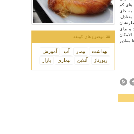
 های كم
 به جای
متعادل،
طرنشان
 و برای
الامكان
موضوع های كونفه
 مقادیر
بهداشت
بیمار
آب
آموزش
رپورتاژ
آنلاین
بیماری
بازار