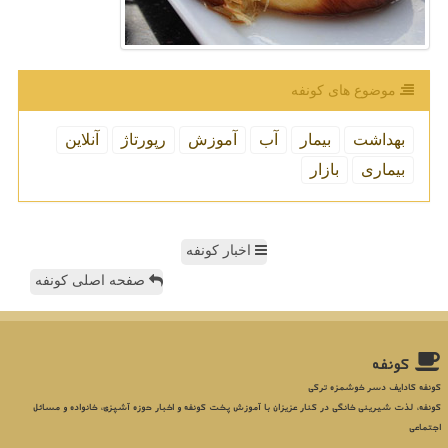
موضوع های كونفه
بهداشت
بیمار
آب
آموزش
رپورتاژ
آنلاین
بیماری
بازار
اخبار کونفه
صفحه اصلی کونفه
كونفه
کونفه کادایف دسر خوشمزه ترکی
کونفه، لذت شیرینی خانگی در کنار عزیزان با آموزش پخت کونفه و اخبار حوزه آشپزی، خانواده و مسائل
اجتماعی