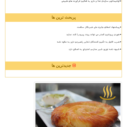
اولتیماتوم سازمان غذا و دارو به فعالین فرآورده های طبیعی
پربحث ترین ها
پیشنهاد اعطای جایزه ملی خبرنگار سلامت
خوردن پروتئین کمتر می تواند روند پیری را کند نماید
ضرب الاجل به تأمین کنندگان ذخایر راهبردی دارو به علاوه نامه
شیوه نامه توزیع شیر مدارس احتیاج به اصلاح دارد
جدیدترین ها