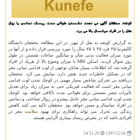
كونفه: محققان آگهی می دهند نشستن طولانی مدت ریسك دمانس یا زوال
عقل را در افراد میانسال بالا می برد.
به گزارش كونفه به نقل از مهر، در این مطالعه محققان دانشگاه
كالیفرنیا ۳۵ فرد ۴۵ تا ۷۵ سال را مورد بررسی قرار داده و از آنها در
مورد میزان فعالیت بدنی شأن و میانگین ساعات نشستن در طول
روز سوال كردند. اسكن MRI با میزان وضوح بالا از هریك از افراد
گرفته شد كه اطلاعات بسیار شایان توجهی از لوب قدامی میانی مغز
كه در تشكیل خاطرات جدید نقش دارد، نمایش می كرد. محققان
دریافتند بی تحركی شاخص بسیار مهمی در كوچك شدن لوب قدامی
میانی مغز است كه فعالیت فیزیكی حتی به میزان زیاد برای تعدیل
تأثیرات مضر نشستن برای طولانی مدت ناكافی خواهد بود. كوچك
شدن لوب قدامی میانی مغز عامل پیشرو در زوال شناختی و دمانس
در افراد میانسال و مسن خواهد بود. محققان تاكید می كنند كاهش
زندگی بی تحرك می تواند راهكاری برای بهبود
سلامت
مغز در
افرادی باشد كه در معرض ریسك بیماری آلزایمر هستند.
1397/12/26
14:51:29