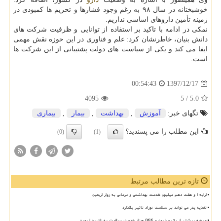
خوشبختانه در سال ۹۸ به رغم وجود فشارها و تحریم ها كمبودی در
زمینه تأمین داروهای اساسی نداریم.
نمكی در ادامه با تاكید بر استفاده از توانایی و ظرفیت شركت های
دانش بنیان، خاطرنشان كرد: علم و فناوری در این حوزه نقش مهمی
ایفا می كند و یكی از سیاست های دولت پشتیبانی از این شركت ها
است.
1397/12/17
00:54:43
4095
/ 5
5.0
تگهای خبر:
آموزش
,
بهداشت
,
بیمار
,
بیماری
این مطلب را می پسندید؟
(0)
(1)
تازه ترین مطالب مرتبط
ارایه ۱ و هفت دهم میلیون خدمت بهداشتی و درمانی به زوار اربعین
تغذیه پدر می تواند بر سلامت نوزاد تاثیر بگذارد
عرضه بیشتر از یک میلیون و ۵۴۴ هزار خدمت سلامت به زائرین اربعین