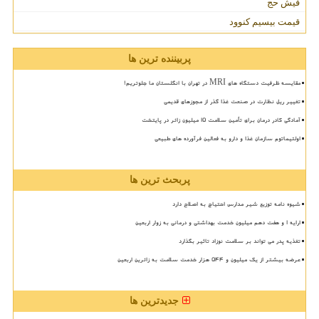
فیش حج
قیمت بیسیم کنوود
پربیننده ترین ها
مقایسه ظرفیت دستگاه های MRI در تهران با انگلستان ما جلوتریم!
تغییر ریل نظارت در صنعت غذا گذر از مجوزهای قدیمی
آمادگی کادر درمان برای تأمین سلامت 15 میلیون زائر در پایتخت
اولتیماتوم سازمان غذا و دارو به فعالین فرآورده های طبیعی
پربحث ترین ها
شیوه نامه توزیع شیر مدارس احتیاج به اصلاح دارد
ارایه ۱ و هفت دهم میلیون خدمت بهداشتی و درمانی به زوار اربعین
تغذیه پدر می تواند بر سلامت نوزاد تاثیر بگذارد
عرضه بیشتر از یک میلیون و ۵۴۴ هزار خدمت سلامت به زائرین اربعین
جدیدترین ها