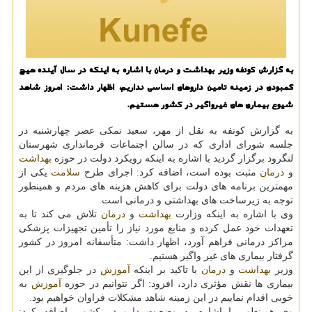
به گزارش كونفه وزیر بهداشت و درمان با اشاره به اینكه در سال آینده هیچ
كمبودی در زمینه تامین داروهای اساسی نداریم، اظهار داشت: امروز شاهد
شیوع بیماری های غیرواگیر در كشور هستیم.
به گزارش كونفه به نقل از مهر، سعید نمكی عصر چهارشنبه در
جلسه شورای اداری كه در سالن اجتماعات فرمانداری شهرستان
لنگرود برگزار گردید با اشاره به اینكه رویكرد دولت در حوزه
بهداشت
و
درمان
مثبت بوده است، اضافه كرد: اجرای طرح
سلامت
یكی از
مهمترین برنامه های دولت برای كاهش هزینه های مردم و همینطور
توجه به زیرساخت های بهداشتی و درمانی است.
وی با اشاره به اینكه وزارت
بهداشت
و
درمان
تلاش می كند تا به
تعهدات خود عمل كرده و منابع مورد نیاز را تأمین تجهیزات پزشكی
مراكز درمانی فراهم آورد، اظهار داشت: متأسفانه امروز در كشور
گرفتار بیماری های غیر واگیر هستیم.
وزیر
بهداشت
و
درمان
با تاكید بر اینكه
آموزش
در جلوگیری از این
بیماری ها نقش مؤثری دارد، افزود: اگر نتوانیم در حوزه
آموزش
به
خوبی اقدام نماییم در این زمینه شاهد مشكلات فراوان خواهیم بود.
وی همینطور با اشاره به وضعیت
دارو
در كشور، اضافه كرد: