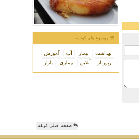
موضوع های كونفه
بهداشت
بیمار
آب
آموزش
رپورتاژ
آنلاین
بیماری
بازار
صفحه اصلی کونفه