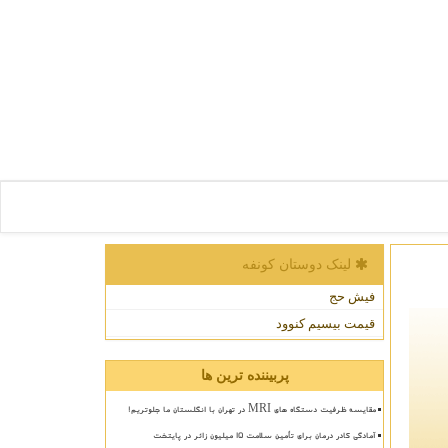
لینک دوستان كونفه
فیش حج
قیمت بیسیم کنوود
پربیننده ترین ها
مقایسه ظرفیت دستگاه های MRI در تهران با انگلستان ما جلوتریم!
آمادگی کادر درمان برای تأمین سلامت 15 میلیون زائر در پایتخت