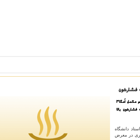
كونفه: طبق نتایج یك مطالعه جدید، مصرف روزانه ۶۰۰ میلیگرم مكمل اُمگا۳
فشارخون بالا
تاد دانشگاه
یری در معرض