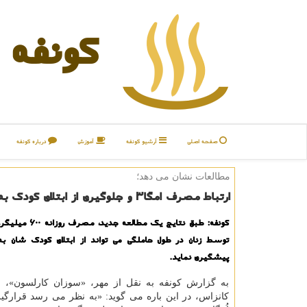
كونفه
صفحه اصلی
آرشیو كونفه
آموزش
درباره كونفه
مطالعات نشان می دهد؛
ارتباط مصرف امگا۳ و جلوگیری از ابتلای كودك به فشارخون
توسط زنان در طول حاملگی می تواند از ابتلای كودك شان به 
پیشگیری نماید.
به گزارش كونفه به نقل از مهر، «سوزان كارلسون»، اس
كانزاس، در این باره می گوید: «به نظر می رسد قرارگ