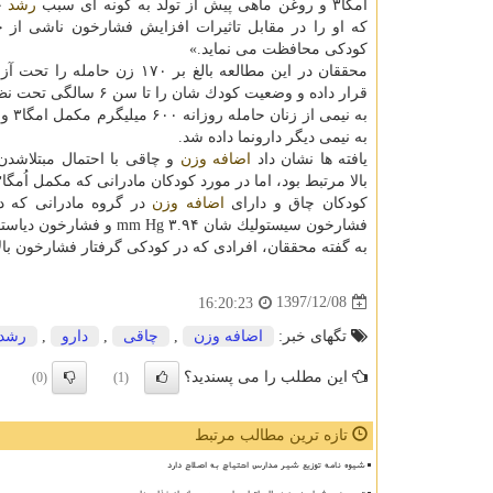
اُمگا۳ و روغن ماهی پیش از تولد به گونه ای سبب
رشد
ج
كه او را در مقابل تاثیرات افزایش فشارخون ناشی از چ
كودكی محافظت می نماید.»
محققان در این مطالعه بالغ بر ۱۷۰ زن حامل
قرار داده و وضعیت كودك شان را تا سن ۶ سالگی تحت نظر داشتند.
به نیمی ا
به نیمی دیگر دارونما داده شد.
یافته ها نشان داد
اضافه وزن
و چاقی با احتمال مبتلاشدن
بالا مرتبط بود، اما در مورد كودكان مادرانی كه مكمل اُمگا۳ مصرف كرده بودند، این افزایش فشارخون مشاهده نشد.
كودكان چاق و دارای
اضافه وزن
در گروه مادرانی كه دا
فشارخون سیستولیك شان ۳.۹۴ mm Hg و فشارخون دیاستولیك شان ۴.۹۷ mm Hg بالاتر بود.
به گفته محققان، افرادی كه در كودكی گرفتار فشارخون بالا
1397/12/08
16:20:23
تگهای خبر:
اضافه وزن
,
چاقی
,
دارو
,
رشد
این مطلب را می پسندید؟
(0)
(1)
تازه ترین مطالب مرتبط
شیوه نامه توزیع شیر مدارس احتیاج به اصلاح دارد
توسعه روشهای نوین در لابراتوار های مرجع سازمان غذا و دارو