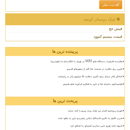
ثبت نظر
لینک دوستان كونفه
فیش حج
قیمت بیسیم کنوود
پربیننده ترین ها
مقایسه ظرفیت دستگاه های MRI در تهران با انگلستان ما جلوتریم!
تغییر ریل نظارت در صنعت غذا گذر از مجوزهای قدیمی
آمادگی کادر درمان برای تأمین سلامت 15 میلیون زائر در پایتخت
اولتیماتوم سازمان غذا و دارو به فعالین فرآورده های طبیعی
پربحث ترین ها
خوردن پروتئین کمتر می تواند روند پیری را کند نماید
ضرب الاجل به تأمین کنندگان ذخایر راهبردی دارو به علاوه نامه
شیوه نامه توزیع شیر مدارس احتیاج به اصلاح دارد