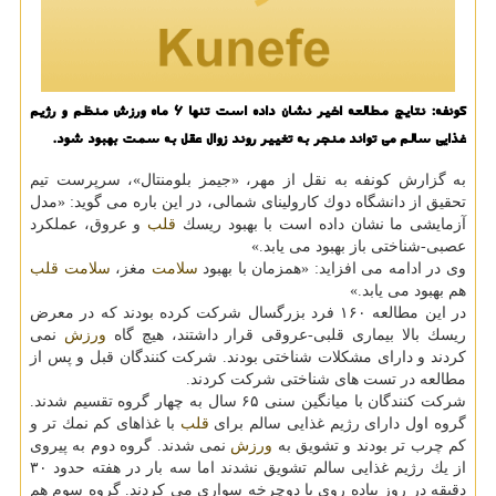
كونفه: نتایج مطالعه اخیر نشان داده است تنها 6 ماه ورزش منظم و رژیم
غذایی سالم می تواند منجر به تغییر روند زوال عقل به سمت بهبود شود.
به گزارش كونفه به نقل از مهر، «جیمز بلومنتال»، سرپرست تیم
تحقیق از دانشگاه دوك كارولینای شمالی، در این باره می گوید: «مدل
آزمایشی ما نشان داده است با بهبود ریسك
قلب
و عروق، عملكرد
عصبی-شناختی باز بهبود می یابد.»
وی در ادامه می افزاید: «همزمان با بهبود
سلامت
مغز،
سلامت
قلب
هم بهبود می یابد.»
در این مطالعه ۱۶۰ فرد بزرگسال شركت كرده بودند كه در معرض
ریسك بالا بیماری قلبی-عروقی قرار داشتند، هیچ گاه
ورزش
نمی
كردند و دارای مشكلات شناختی بودند. شركت كنندگان قبل و پس از
مطالعه در تست های شناختی شركت كردند.
شركت كنندگان با میانگین سنی ۶۵ سال به چهار گروه تقسیم شدند.
گروه اول دارای رژیم غذایی سالم برای
قلب
با غذاهای كم نمك تر و
كم چرب تر بودند و تشویق به
ورزش
نمی شدند. گروه دوم به پیروی
از یك رژیم غذایی سالم تشویق نشدند اما سه بار در هفته حدود ۳۰
دقیقه در روز پیاده روی یا دوچرخه سواری می كردند. گروه سوم هم