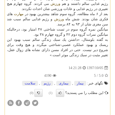
رژیم غذایی سالم داشتند و هم
ورزش
می كردند. گروه چهارم هیچ
تغییری در رژیم غذایی و عادات ورزشی شان احداث نكردند.
بعد از ۶ ماه مطالعه، گروه سوم شاهد بیشترین بهبود در
مهارت
های
فكری شان بودند. شش ماه
ورزش
و رژیم غذایی سالم سبب شد
سن مغزی شان از ۹۳ به ۸۴ برسد.
میانگین نمره گروه سوم در تست شناختی ۴۷ امتیاز بود، درحالیكه
میانگین نمرات گروه دوم ۴۲ و گروه چهارم ۳۸ بود.
به گفته بلومنتال، «داشتن یك سبك زندگی سالم سبب بهبود این
ریسك و بهبود عملكرد عصبی-شناختی میگردد و هیچ وقت برای
شروع دیر نیست. حتی در افراد مسن دارای نشانه های زوال عقل،
تغییر مثبت در سبك زندگی موثر است.»
1397/10/05
14:21:28
4190
/ 5
5.0
تگهای خبر:
بیمار
,
بیماری
,
رژیم
,
سلامت
این مطلب را می پسندید؟
(0)
(1)