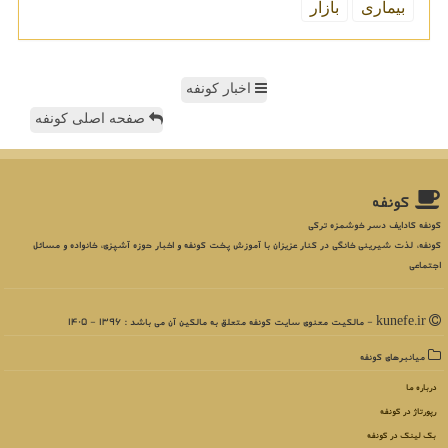
بیماری
بازار
اخبار کونفه
صفحه اصلی کونفه
كونفه
کونفه کادایف دسر خوشمزه ترکی
کونفه، لذت شیرینی خانگی در کنار عزیزان با آموزش پخت کونفه و اخبار حوزه آشپزی، خانواده و مسائل
اجتماعی
kunefe.ir - مالکیت معنوی سایت كونفه متعلق به مالکین آن می باشد : 1396 - 1405
میانبرهای كونفه
درباره ما
رپورتاژ در كونفه
بک لینک در كونفه