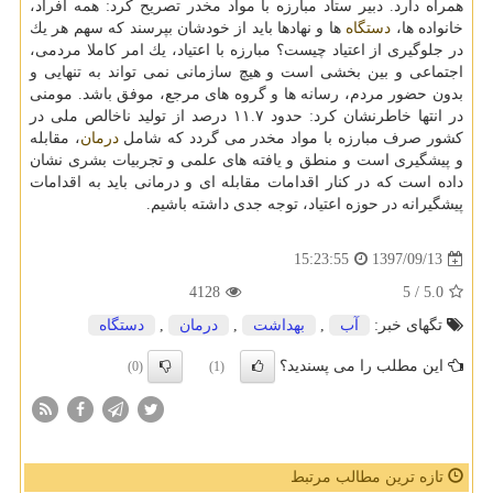
همراه دارد. دبیر ستاد مبارزه با مواد مخدر تصریح كرد: همه افراد،
خانواده ها،
دستگاه
ها و نهادها باید از خودشان بپرسند كه سهم هر یك
در جلوگیری از اعتیاد چیست؟ مبارزه با اعتیاد، یك امر كاملا مردمی،
اجتماعی و بین بخشی است و هیچ سازمانی نمی تواند به تنهایی و
بدون حضور مردم، رسانه ها و گروه های مرجع، موفق باشد. مومنی
در انتها خاطرنشان كرد: حدود ۱۱.۷ درصد از تولید ناخالص ملی در
كشور صرف مبارزه با مواد مخدر می گردد كه شامل
درمان
، مقابله
و پیشگیری است و منطق و یافته های علمی و تجربیات بشری نشان
داده است كه در كنار اقدامات مقابله ای و درمانی باید به اقدامات
پیشگیرانه در حوزه اعتیاد، توجه جدی داشته باشیم.
1397/09/13
15:23:55
4128
/ 5
5.0
تگهای خبر:
آب
,
بهداشت
,
درمان
,
دستگاه
این مطلب را می پسندید؟
(0)
(1)
تازه ترین مطالب مرتبط