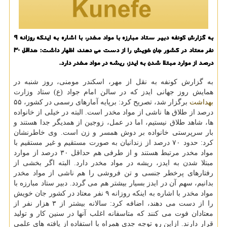
به گزارش كونفه دبیر ستاد مبارزه با مواد مخدر، با اشاره به اینكه روزانه ۹
نفر معتاد در كشور جان خویش را از دست می دهند، اظهار داشت: حداقل ۳۰
درصد از موارد مبتلا شدن به ایدز، ریشه در مواد مخدر دارد.
به گزارش كونفه به نقل از مهر، اسكندر مومنی، روز شنبه در
همایش روز جهانی ایدز كه در سالن امام جواد (ع) ستاد وزارت
بهداشت
برگزار شد، تصریح كرد: برپایه آمارهای رسمی در كشور، ۵۵
درصد از طلاق ها ناشی از مواد مخدر است. البته در خیلی از خانواده
ها، شاهد طلاق نیستیم، اما در عمل، زوجین از همدیگر جدا هستند و
بار سرپرستی خانواده بر دوش همسر و زن است. وی خاطرنشان
كرد: حدود ۷۰ درصد از زندانیان به صورت مستقیم و غیر مستقیم با
مواد مخدر مرتبط هستند و از طرفی هم حداقل ۳۰ درصد از موارد
مبتلا شدن به ایدز، ریشه در مواد مخدر دارد. البته اگر بخشی از
رفتارهای پرخطر جنسی و تن فروشی را هم ناشی از مواد مخدر
بدانیم، سهم آن در ایدز بسیار بیشتر هم می گردد. دبیر ستاد مبارزه با
مواد مخدر با اشاره به اینكه روزانه ۹ نفر معتاد در كشور جان خویش
را از دست می دهند، اضافه كرد: سالانه بیشتر از ۳ هزار نفر از
معتادان فوت می كنند كه متاسفانه اغلب آنها در سنین كار و تولید
قرار دارند. ازاین رو توجه جدی همراه با استفاده از یافته های علمی