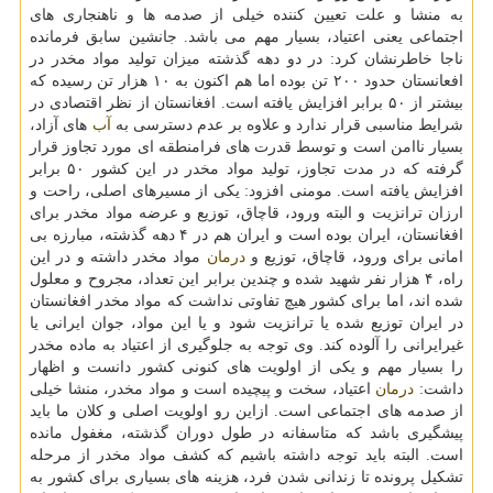
به منشا و علت تعیین كننده خیلی از صدمه ها و ناهنجاری های
اجتماعی یعنی اعتیاد، بسیار مهم می باشد. جانشین سابق فرمانده
ناجا خاطرنشان كرد: در دو دهه گذشته میزان تولید مواد مخدر در
افعانستان حدود ۲۰۰ تن بوده اما هم اكنون به ۱۰ هزار تن رسیده كه
بیشتر از ۵۰ برابر افزایش یافته است. افغانستان از نظر اقتصادی در
شرایط مناسبی قرار ندارد و علاوه بر عدم دسترسی به
آب
های آزاد،
بسیار ناامن است و توسط قدرت های فرامنطقه ای مورد تجاوز قرار
گرفته كه در مدت تجاوز، تولید مواد مخدر در این كشور ۵۰ برابر
افزایش یافته است. مومنی افزود: یكی از مسیرهای اصلی، راحت و
ارزان ترانزیت و البته ورود، قاچاق، توزیع و عرضه مواد مخدر برای
افغانستان، ایران بوده است و ایران هم در ۴ دهه گذشته، مبارزه بی
امانی برای ورود، قاچاق، توزیع و
درمان
مواد مخدر داشته و در این
راه، ۴ هزار نفر شهید شده و چندین برابر این تعداد، مجروح و معلول
شده اند، اما برای كشور هیچ تفاوتی نداشت كه مواد مخدر افغانستان
در ایران توزیع شده یا ترانزیت شود و یا این مواد، جوان ایرانی یا
غیرایرانی را آلوده كند. وی توجه به جلوگیری از اعتیاد به ماده مخدر
را بسیار مهم و یكی از اولویت های كنونی كشور دانست و اظهار
داشت:
درمان
اعتیاد، سخت و پیچیده است و مواد مخدر، منشا خیلی
از صدمه های اجتماعی است. ازاین رو اولویت اصلی و كلان ما باید
پیشگیری باشد كه متاسفانه در طول دوران گذشته، مغفول مانده
است. البته باید توجه داشته باشیم كه كشف مواد مخدر از مرحله
تشكیل پرونده تا زندانی شدن فرد، هزینه های بسیاری برای كشور به