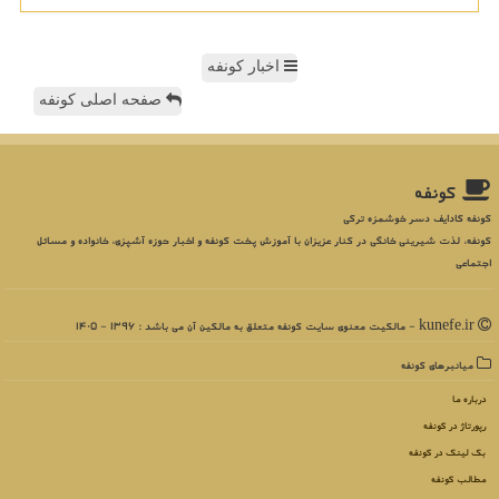
اخبار کونفه
صفحه اصلی کونفه
كونفه
کونفه کادایف دسر خوشمزه ترکی
کونفه، لذت شیرینی خانگی در کنار عزیزان با آموزش پخت کونفه و اخبار حوزه آشپزی، خانواده و مسائل
اجتماعی
kunefe.ir - مالکیت معنوی سایت كونفه متعلق به مالکین آن می باشد : 1396 - 1405
میانبرهای كونفه
درباره ما
رپورتاژ در كونفه
بک لینک در كونفه
مطالب كونفه