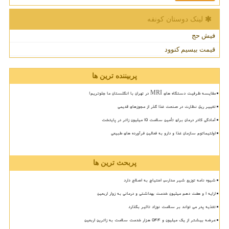
لینک دوستان كونفه
فیش حج
قیمت بیسیم کنوود
پربیننده ترین ها
مقایسه ظرفیت دستگاه های MRI در تهران با انگلستان ما جلوتریم!
تغییر ریل نظارت در صنعت غذا گذر از مجوزهای قدیمی
آمادگی کادر درمان برای تأمین سلامت 15 میلیون زائر در پایتخت
اولتیماتوم سازمان غذا و دارو به فعالین فرآورده های طبیعی
پربحث ترین ها
شیوه نامه توزیع شیر مدارس احتیاج به اصلاح دارد
ارایه ۱ و هفت دهم میلیون خدمت بهداشتی و درمانی به زوار اربعین
تغذیه پدر می تواند بر سلامت نوزاد تاثیر بگذارد
عرضه بیشتر از یک میلیون و ۵۴۴ هزار خدمت سلامت به زائرین اربعین