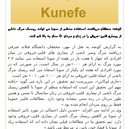
كونفه: محققان دریافتند استفاده منظم از سونا می تواند ریسك مرگ ناشی
از بیماری قلبی-عروقی را در زنان و مردان ۵۰ سال به بالا كم كند.
به گزارش كونفه به نقل از مهر، محققان دانشگاه فنلاند شرقی
دریافتند مرگ ومیر ناشی از بیماری های قلبی-عروقی در میان
افرادی كه چهار تا هفت بار در هفته از سونا استفاده می نمایند ۲.۷
مورد مرگ به ازای هر ۱۰۰۰نفر در سال است، در صورتی كه در
مورد افرادی كه هفته ای یكبار از سونا استفاه می كنند ریسك مرگ
ناشی از حمله قلبی-عروقی به ازای هر ۱۰۰۰ نفر، ۱۰.۱ نفر است.
«جاری لوكانن»، سرپرست تیم تحقیق، در این باره می گوید: «یافته
مهم این تحقیق این است كه استفاده منظم از سونا با كاهش ریسك
مرگ ناشی از بیماری قلبی-عروقی در زنان میانسال تا مسن و همین
طور مردان در رده سنی مشابه وجود دارد. مطالعات قلبی عموما
فقط بر روی مردان انجام شده بود.»
وی در ادامه می افزاید: «چندین دلیل احتمالی در مورد تاثیر استفاده
از سونا بر كاهش ریسك مرگ ناشی از بیماری قلبی-عروقی وجود
دارد. تیم تحقیق ما در مطالعات قبلی نشان داده اند كه استفاده زیاد
از سونا با فشارخون پایین تر مرتبط می باشد.»