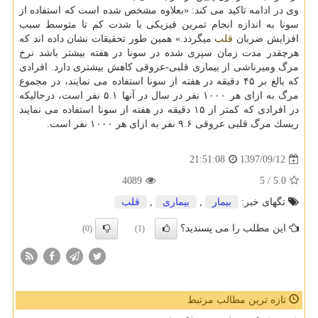
وی در ادامه تاكید می كند: «بعلاوه مشخص شده است كه استفاده از
سونا به اندازه انجام تمرین فیزیكی با شدت كم تا متوسط سبب
افزایش ضربان
قلب
میگردد.» همین طور تحقیقات نشان داده اند كه
هرچقدر مدت زمان سپری شده در سونا در هفته بیشتر باشد نرخ
مرگ ومیرناشی از بیماری قلبی-عروقی كاهش بیشتری دارد. افرادی
كه بالغ بر ۴۵ دقیقه در هفته از سونا استفاده می نمایند، در مجموع
مرگ به ازای هر ۱۰۰۰ نفر در سال در آنها ۵.۱ نفر است، درحالیكه
در افرادی كه كمتر از ۱۵ دقیقه در هفته از سونا استفاده می نمایند
ریسك مرگ قلبی عروقی ۹.۶ نفر به ازای هر ۱۰۰۰ نفر است.
1397/09/12
21:51:08
4089
/ 5
5.0
تگهای خبر:
بیمار
,
بیماری
,
قلب
این مطلب را می پسندید؟
(0)
(1)
تازه ترین مطالب مرتبط