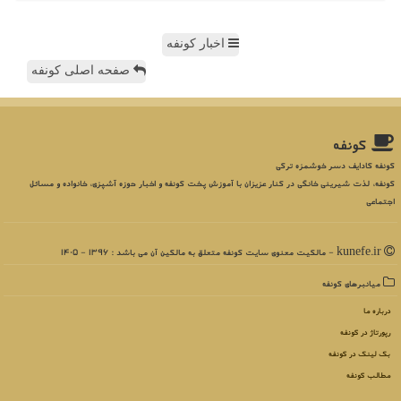
اخبار کونفه
صفحه اصلی کونفه
كونفه
کونفه کادایف دسر خوشمزه ترکی
کونفه، لذت شیرینی خانگی در کنار عزیزان با آموزش پخت کونفه و اخبار حوزه آشپزی، خانواده و مسائل
اجتماعی
kunefe.ir - مالکیت معنوی سایت كونفه متعلق به مالکین آن می باشد : 1396 - 1405
میانبرهای كونفه
درباره ما
رپورتاژ در كونفه
بک لینک در كونفه
مطالب كونفه