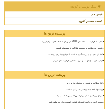
لینک دوستان كونفه
فیش حج
قیمت بیسیم کنوود
پربیننده ترین ها
مقایسه ظرفیت دستگاه های MRI در تهران با انگلستان ما جلوتریم!
تغییر ریل نظارت در صنعت غذا گذر از مجوزهای قدیمی
آمادگی کادر درمان برای تأمین سلامت 15 میلیون زائر در پایتخت
اولتیماتوم سازمان غذا و دارو به فعالین فرآورده های طبیعی
پربحث ترین ها
آغاز مطالعه و تفحص از سازمان غذا و دارو
پیشنهاد اعطای جایزه ملی خبرنگار سلامت
خوردن پروتئین کمتر می تواند روند پیری را کند نماید
ضرب الاجل به تأمین کنندگان ذخایر راهبردی دارو به علاوه نامه