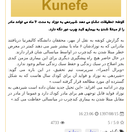
كونفه: تحقیقات نشان می دهد شیردهی به نوزاد به مدت ۶ ماه می تواند مادر
را از مبتلا شدن به بیماری كبد چرب دور نگه دارد.
به گزارش كونفه به نقل از مهر، محققان دانشگاه كالیفرنیا دریافتند
مادرانی كه به نوزادشان ۶ ماه یا بیشتر شیر می دهند كمتر در معرض
خطر مبتلا شدن به كبدچرب در اواسط میانسالی شان قرار دارند.
در حال حاضر هیچ راه پیشگیری دیگری برای این بیماری مزمن كبدی
بجز اصلاح در سبك زندگی و حفظ سبك زندگی سالم وجود ندارد.
«ویرال آجمرا»، سرپرست تیم تحقیق، در این باره می گوید:
«شیردهی به نوزاد و فواید آن برای كودك سال هاست كه به شكل
گسترده ای مورد مطالعه قرار گرفته است.»
وی در ادامه می افزاید: «این تحیل جدید نشان داده است شیردهی به
نوزاد فواید قابل توجهی هم برای مادر كودك دارد و عموما از مادر در
مقابل مبتلا شدن به بیماری كبدچرب در میانسالی حفاظت می كند.»
1397/08/15
16:23:06
4733
/ 5
5.0
تگهای خبر:
بیمار
,
بیماری