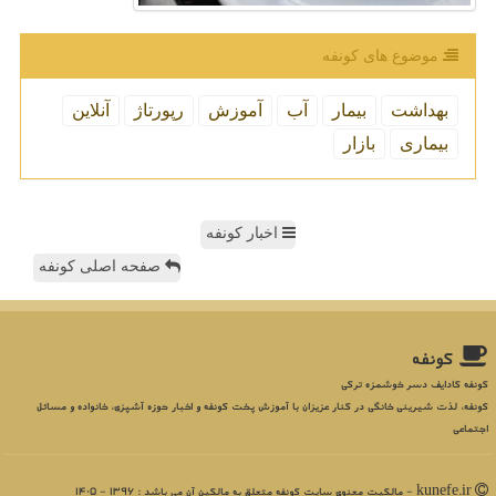
موضوع های كونفه
بهداشت
بیمار
آب
آموزش
رپورتاژ
آنلاین
بیماری
بازار
اخبار کونفه
صفحه اصلی کونفه
كونفه
کونفه کادایف دسر خوشمزه ترکی
کونفه، لذت شیرینی خانگی در کنار عزیزان با آموزش پخت کونفه و اخبار حوزه آشپزی، خانواده و مسائل
اجتماعی
kunefe.ir - مالکیت معنوی سایت كونفه متعلق به مالکین آن می باشد : 1396 - 1405