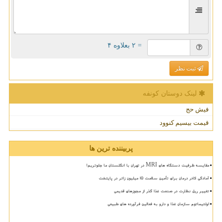
= ۲ بعلاوه ۴
ثبت نظر
لینک دوستان كونفه
فیش حج
قیمت بیسیم کنوود
پربیننده ترین ها
مقایسه ظرفیت دستگاه های MRI در تهران با انگلستان ما جلوتریم!
آمادگی کادر درمان برای تأمین سلامت 15 میلیون زائر در پایتخت
تغییر ریل نظارت در صنعت غذا گذر از مجوزهای قدیمی
اولتیماتوم سازمان غذا و دارو به فعالین فرآورده های طبیعی