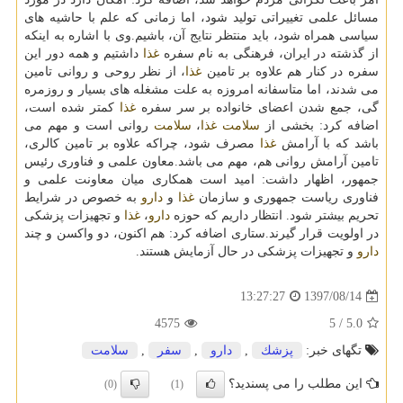
مسائل علمی تغییراتی تولید شود، اما زمانی كه علم با حاشیه های
سیاسی همراه شود، باید منتظر نتایج آن، باشیم.وی با اشاره به اینكه
از گذشته در ایران، فرهنگی به نام سفره
غذا
داشتیم و همه دور این
سفره در كنار هم علاوه بر تامین
غذا
، از نظر روحی و روانی تامین
می شدند، اما متاسفانه امروزه به علت مشغله های بسیار و روزمره
گی، جمع شدن اعضای خانواده بر سر سفره
غذا
كمتر شده است،
اضافه كرد: بخشی از
سلامت
غذا
،
سلامت
روانی است و مهم می
باشد كه با آرامش
غذا
مصرف شود، چراكه علاوه بر تامین كالری،
تامین آرامش روانی هم، مهم می باشد.معاون علمی و فناوری رئیس
جمهور، اظهار داشت: امید است همكاری میان معاونت علمی و
فناوری ریاست جمهوری و سازمان
غذا
و
دارو
به خصوص در شرایط
تحریم بیشتر شود. انتظار داریم كه حوزه
دارو
،
غذا
و تجهیزات پزشكی
در اولویت قرار گیرند.ستاری اضافه كرد: هم اكنون، دو واكسن و چند
دارو
و تجهیزات پزشكی در حال آزمایش هستند.
1397/08/14
13:27:27
4575
/ 5
5.0
تگهای خبر:
پزشك
,
دارو
,
سفر
,
سلامت
این مطلب را می پسندید؟
(0)
(1)