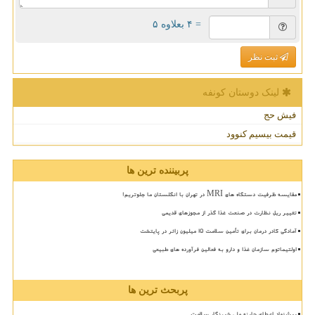
= ۴ بعلاوه ۵
ثبت نظر
لینک دوستان كونفه
فیش حج
قیمت بیسیم کنوود
پربیننده ترین ها
مقایسه ظرفیت دستگاه های MRI در تهران با انگلستان ما جلوتریم!
تغییر ریل نظارت در صنعت غذا گذر از مجوزهای قدیمی
آمادگی کادر درمان برای تأمین سلامت 15 میلیون زائر در پایتخت
اولتیماتوم سازمان غذا و دارو به فعالین فرآورده های طبیعی
پربحث ترین ها
پیشنهاد اعطای جایزه ملی خبرنگار سلامت