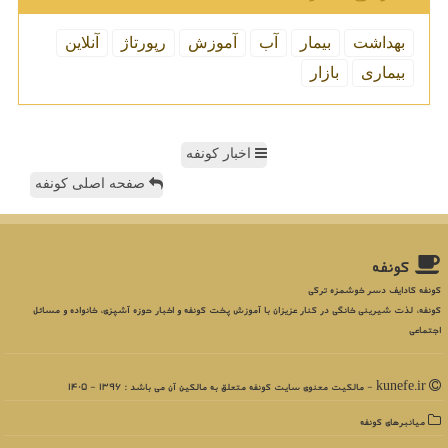
بهداشت
بیمار
آب
آموزش
رپورتاژ
آنلاین
بیماری
بازار
اخبار کونفه
صفحه اصلی کونفه
كونفه
کونفه کادایف دسر خوشمزه ترکی
کونفه، لذت شیرینی خانگی در کنار عزیزان با آموزش پخت کونفه و اخبار حوزه آشپزی، خانواده و مسائل
اجتماعی
kunefe.ir - مالکیت معنوی سایت كونفه متعلق به مالکین آن می باشد : 1396 - 1405
میانبرهای كونفه