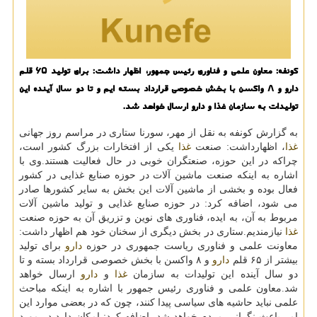
كونفه: معاون علمی و فناوری رئیس جمهور، اظهار داشت: برای تولید ۶۵ قلم
دارو و ۸ واكسن با بخش خصوصی قرارداد بسته ایم و تا دو سال آینده این
تولیدات به سازمان غذا و دارو ارسال خواهد شد.
به گزارش كونفه به نقل از مهر، سورنا ستاری در مراسم روز جهانی
غذا
، اظهارداشت: صنعت
غذا
یكی از افتخارات بزرگ كشور است،
چراكه در این حوزه، صنعتگران خوبی در حال فعالیت هستند.وی با
اشاره به اینكه صنعت ماشین آلات در حوزه صنایع غذایی در كشور
فعال بوده و بخشی از ماشین آلات این بخش به سایر كشورها صادر
می شود، اضافه كرد: در حوزه صنایع غذایی و تولید ماشین آلات
مربوط به آن، به ایده، فناوری های نوین و تزریق آن به حوزه صنعت
غذا
نیازمندیم.ستاری در بخش دیگری از سخنان خود هم اظهار داشت:
معاونت علمی و فناوری ریاست جمهوری در حوزه
دارو
برای تولید
بیشتر از ۶۵ قلم
دارو
و ۸ واكسن با بخش خصوصی قرارداد بسته و تا
دو سال آینده این تولیدات به سازمان
غذا
و
دارو
ارسال خواهد
شد.معاون علمی و فناوری رئیس جمهور با اشاره به اینكه مباحث
علمی نباید حاشیه های سیاسی پیدا كنند، چون كه در بعضی موارد این
امر باعث نگرانی مردم خواهد شد، اضافه كرد: امكان دارد در مورد