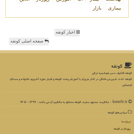
بیماری
بازار
اخبار کونفه
صفحه اصلی کونفه
كونفه
کونفه کادایف دسر خوشمزه ترکی
کونفه، لذت شیرینی خانگی در کنار عزیزان با آموزش پخت کونفه و اخبار حوزه آشپزی، خانواده و مسائل
اجتماعی
kunefe.ir - مالکیت معنوی سایت كونفه متعلق به مالکین آن می باشد : 1396 - 1405
میانبرهای كونفه
درباره ما
رپورتاژ در كونفه