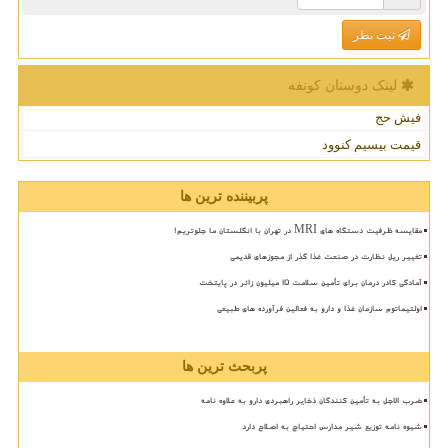
ثبت نظر
لینک دوستان كونفه
فیش حج
قیمت بیسیم کنوود
پربیننده ترین ها
مقایسه ظرفیت دستگاه های MRI در تهران با انگلستان ما جلوتریم!
تغییر ریل نظارت در صنعت غذا گذر از مجوزهای قدیمی
آمادگی کادر درمان برای تأمین سلامت 15 میلیون زائر در پایتخت
اولتیماتوم سازمان غذا و دارو به فعالین فرآورده های طبیعی
پربحث ترین ها
ضرب الاجل به تأمین کنندگان ذخایر راهبردی دارو به علاوه نامه
شیوه نامه توزیع شیر مدارس احتیاج به اصلاح دارد