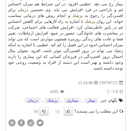
بیمار رخ می دهد. خطیبی افزود: در این شرایط هم میزان احساس
غم و ناراحتی در فرد افزایش می یابد. وی نخستین
درمان
برای
افسردگی را رجوع به
پزشك
و انجام روش های درمانی متناسب
خواند. این روان
پزشك
با اشاره به راه كارهایی برای كاهش احساس
غم در پاییز خاطرنشان كرد: افزایش فعالیت های اجتماعی، شركت
در معاشرت های خانوادگی، حضور در جمع، افزایش ارتباطات، تغییر
فضا و عادت های زندگی روزمره همچون مواردی است كه می تواند
میزان احساس اندوه در این فصل را كم كند. خطیبی با اشاره به اینكه
ژنتیك می تواند در بروز افسردگی موثر باشد، افزود: بعنوان مثال
احتمال بروز افسردگی در فرزندان كسانی كه این بیماری را دارند
وجود داشته و بهتر است این دسته از افراد به وضعیت روحی خود
توجه داشته باشند.
1397/07/21
15:24:08
4101
/ 5
5.0
تگهای خبر:
بیمار
,
بیماری
,
پزشك
,
درمان
این مطلب را می پسندید؟
(0)
(1)