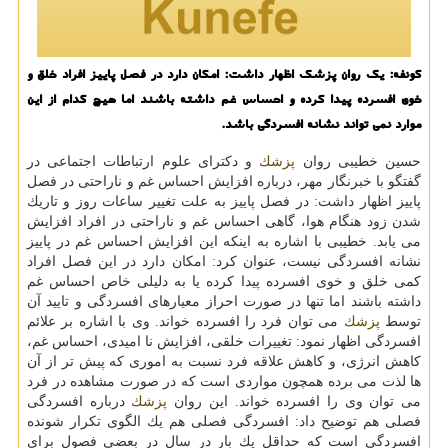
كونفه: یك روان پزشك اظهار داشت: امكان دارد در فصل پاییز افراد خلق و
خوی افسرده پیدا كرده و احساس غم داشته باشند اما هیچ كدام از این
موارد نمی تواند نشانه افسردگی باشد.
حسین خطیبی روان
پزشك
و دكترای علوم ارتباطات اجتماعی در
گفتگو با خبرنگار مهر، درباره افزایش احساس غم و ناراحتی در فصل
پاییز اظهار داشت: در فصل پاییز به علت تغییر ساعات روز و تاریك
شدن زود هنگام هوا، گاهی احساس غم و ناراحتی در افراد افزایش
می یابد. خطیبی با اشاره به اینكه این افزایش احساس غم در پاییز
نشانه افسردگی نیست، عنوان كرد: امكان دارد در این فصل افراد
كمی خلق و خوی افسرده پیدا كرده یا به دلیلی خاص احساس غم
داشته باشند اما تنها در صورت احراز معیارهای افسردگی و تایید آن
توسط
پزشك
می توان فرد را افسرده خواند. وی با اشاره بر علائم
افسردگی اظهار نمود: تغییرات خلقی، افزایش نا امیدی، احساس غم،
كاهش انرژی، و كاهش علاقه فرد نسبت به اموری كه پیش تر از آن
ها لذت می برده همچون مواردی است كه در صورت مشاهده در فرد
می توان وی را افسرده خواند. این روان
پزشك
درباره افسردگی
فصلی هم توضیح داد: افسردگی فصلی هم یك الگوی تكرار شونده
افسردگی است كه حداقل یك بار در سال در بعضی فصول برای