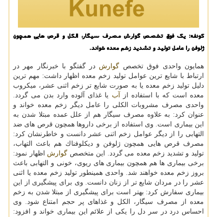
كونفه: یك فوق تخصص گوارش مصرف سیگار، الكل و قرص هایی همچون
ژلوفن را عامل تولید و تشدید زخم معده خواند.
همایون واحدی فوق تخصص
گوارش
در گفتگو با خبرنگار مهر در
ارتباط با شایع ترین عوامل تولید زخم معده اظهار داشت: مهم ترین
دلیل تولید زخم معده یا به صورت شایع تر زخم اثنی عشر، میكروب
معده است كه با استفاده از
آب
یا غذای آلوده وارد بدن می گردد.
واحدی مصرف مشروبات الكلی را عامل دیگر زخم معده خواند و
عنوان كرد: به علاوه مصرف سیگار هم از علل عمده مبتلا شدن به
این بیماری است. وی استفاده از برخی داروها همچون قرص های ضد
التهابی را از دیگر عوامل زخم اثنی عشر دانست و خاطرنشان كرد:
مصرف قرص هایی همچون ژلوفن و دیكلوفناك هم باعث التهاب،
تولید و تشدید زخم معده می گردد. این متخصص
گوارش
اظهار نمود:
برخی بیماری ها هم همچون بیماری های ریوی، خونی و التهابی باعث
بروز زخم معده خواهند شد. واحدی همینطور تولید زخم معده یا اثنی
عشر را در مردان شایع تر از زنان دانست. وی برای پیشگیری از این
بیماری سفارش كرد: بهتر است برای پیشگیری از مبتلا شدن به زخم
معده از مصرف سیگار، الكل و غذاهای پر حجم امتناع شود. وی
احساس درد در سر دل را یكی از علائم این بیماری خواند و افزود: