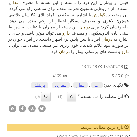
خیلی از بیماران این درد را داشته و این نشانه با مصرف
غذا
یا
استفاده از داروهایی همچون شربت معده برای ساعتی رفع می گردد.
این متخصص
گوارش
با اشاره به اینكه در افراد بالای ۴۵ سال علائمی
همچون لاغری و مصرف سیگار اخطار از زخم معده می دهد،
خاطرنشان كرد: برای
درمان
این دسته از بیماران با عنایت به شرایط
سنی آنان، آندوسكوپی و مصرف
دارو
می تواند موثر باشد. واحدی با
اشاره به
درمان
افراد با سن پایین تر، اظهار داشت: در افراد جوان تر
در صورت نبود علائم شدید یا خون ریزی غیر طبیعی معده، می توان با
دارو
و تست های پزشكی بیمار را
درمان
كرد.
1397/07/18
13:17:18
4169
/ 5
5.0
تگهای خبر:
آب
,
بیمار
,
بیماری
,
پزشك
این مطلب را می پسندید؟
(0)
(1)
تازه ترین مطالب مرتبط
ارایه ۱ و هفت دهم میلیون خدمت بهداشتی و درمانی به زوار اربعین