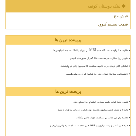
لینک دوستان كونفه
فیش حج
قیمت بیسیم کنوود
پربیننده ترین ها
مقایسه ظرفیت دستگاه های MRI در تهران با انگلستان ما جلوتریم!
تغییر ریل نظارت در صنعت غذا گذر از مجوزهای قدیمی
آمادگی کادر درمان برای تأمین سلامت 15 میلیون زائر در پایتخت
اولتیماتوم سازمان غذا و دارو به فعالین فرآورده های طبیعی
پربحث ترین ها
شیوه نامه توزیع شیر مدارس احتیاج به اصلاح دارد
ارایه ۱ و هفت دهم میلیون خدمت بهداشتی و درمانی به زوار اربعین
تغذیه پدر می تواند بر سلامت نوزاد تاثیر بگذارد
عرضه بیشتر از یک میلیون و ۵۴۴ هزار خدمت سلامت به زائرین اربعین