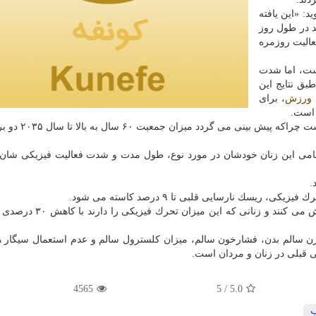
: «این یافته
د در طول روز
فعالیت روزمره
است، اما شدت
ق نتایج این
ورزش
، برای
 است.
جامعه است چراكه پیش بینی می گردد
 كنندگان این مطالعه ۶۳ سال بود. تمامی این زنان خودشان در مورد نوع، طول مدت و شدت فعالیت فیزیكی
محققان بالغ بر ۱۵۰ دقیقه پیاده روی تند در هفته را سفارش می كنند و 
 سالم بدن، فشارخون سالم، میزان كلسترول سالم و عدم استعمال سیگار 
ی قبلی در زنان و مردان است.
4565
/ 5
5.0