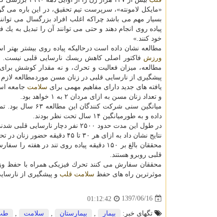
«مایكل لامونته»، سرپرست تیم تحقیق، در این باره می گوید
بسیار مهم می باشد چراكه اغلب افراد بزرگسال می توانن
پیاده روی انجام دهند و حتی می توانند آن را تبدیل به یك 
خود كنند.»
مطالعه نشان داده است درحالیكه پیاده روی بیشتر بهتر 
ورزش
فاكتور اصلی كاهش ریسك نارسایی قلبی نیست. طب
مطالعه، میزان فعالیت و تحرك، و نه مقدار كوشش برای
پیشگیری از نارسایی قلبی در زنان مسن موردمطالعه لازم
یافته های جدید دارای مفاهیم مهمی برای
سلامت
و تعداد زنان مسن به ازای مردان ۲ به ۱ خواهد بود.
میانگین سنی شركت
داده و به طورمیانگین ۱۴ سال تحت نظر بودند.
در طول این مدت حدود ۲۵۰۰ نفر دچار نارسایی قلبی شدند.
نتایج نشان داد به ازای هر ۳۰ تا ۴۵ دقیقه حضور زنان در تحرك فیزیكی، ریسك نارسایی قلبی تا ۹ درصد كاسته می شود.
قلبی روبرو هستند.
محققان سفارش می كنند تحرك فیزیكی همراه با حفظ وزن
موثرترین راه های حفظ
سلامت
قلب
و پیشگیری از نارسای
1397/06/16
01:12:42
تگهای خبر:
بیمار
,
بیمارستان
,
سلامت
,
طب