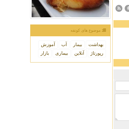
موضوع های كونفه
بهداشت
بیمار
آب
آموزش
رپورتاژ
آنلاین
بیماری
بازار