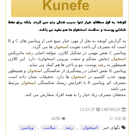
كونفه: به قول محققان، خیار تنها سبب خنكی بدن نمی گردد، بلكه برای حفظ
شادابی پوست و سلامت استخوان ها هم مفید می باشد.
به گزارش كونفه به نقل از مهر، خیار منبع غنی از ویتامین های C و K
است كه مصرف آن باعث تقویت
استخوان
ها می گردد.
ویتامین C نقش مهمی در تشكیل كلاژن، مولفه اصلی
رشد
ماتریكس
استخوان
(بخش محكم و سفت بیرونی استخوان)، دارد. این كلاژن
همینطور به
رشد
پوست، مو و ناخن ها هم كمك می نماید.
ویتامین K نقش اصلی در پیشگیری از شكستگی
استخوان
و همینطور
بهبود جذب كلسیم در
استخوان
ها دارد. تحقیقات نشان داده است
مصرف كم ویتامین K با افزایش ریسك شكستگی
استخوان
مرتبط
می باشد.
محققان مصرف زیاد خیار را به همه افراد سفارش می كنند.
1397/05/23
13:25:37
4539
/ 5
5.0
تگهای خبر:
استخوان
,
رشد
,
سلامت
,
ویتامین