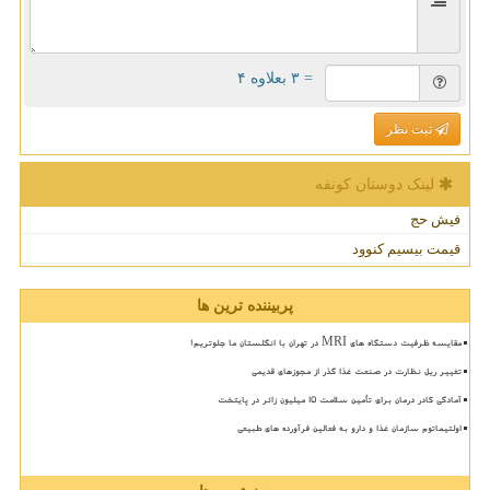
= ۳ بعلاوه ۴
ثبت نظر
لینک دوستان كونفه
فیش حج
قیمت بیسیم کنوود
پربیننده ترین ها
مقایسه ظرفیت دستگاه های MRI در تهران با انگلستان ما جلوتریم!
تغییر ریل نظارت در صنعت غذا گذر از مجوزهای قدیمی
آمادگی کادر درمان برای تأمین سلامت 15 میلیون زائر در پایتخت
اولتیماتوم سازمان غذا و دارو به فعالین فرآورده های طبیعی