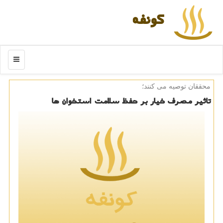
كونفه
منو
محققان توصیه می كنند؛
تاثیر مصرف خیار بر حفظ سلامت استخوان ها