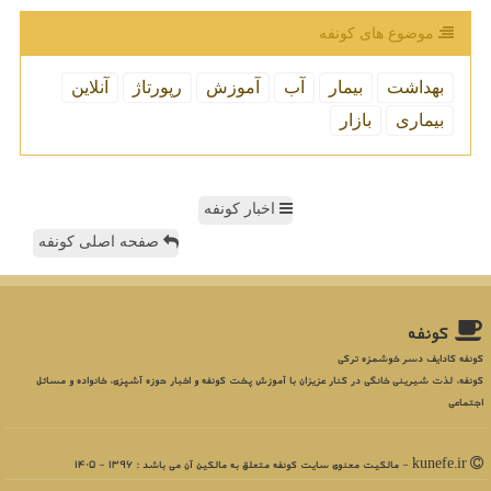
موضوع های كونفه
بهداشت
بیمار
آب
آموزش
رپورتاژ
آنلاین
بیماری
بازار
اخبار کونفه
صفحه اصلی کونفه
كونفه
کونفه کادایف دسر خوشمزه ترکی
کونفه، لذت شیرینی خانگی در کنار عزیزان با آموزش پخت کونفه و اخبار حوزه آشپزی، خانواده و مسائل
اجتماعی
kunefe.ir - مالکیت معنوی سایت كونفه متعلق به مالکین آن می باشد : 1396 - 1405