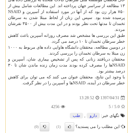
۱۳ مطالعه از سراسر جهان پرداخته اند. این مطالعات شامل بیش از
۷۵۰ هزار زن بود كه از آنها در مورد استفاده از آسپرین و NSAID
پرسیده شده بود. سپس این زنان از لحاظ مبتلا شدن به سرطان
تخمدان تا مدتها تحت نظر بودند و در این مدت بیش از ۳۵۰۰ نفرشان
مردند.
طبق این بررسی ها مشخص شد مصرف روزانه آسپرین باعث كاهش
خطر سرطان تخمدان تا ۱۰ درصد می گردد.
در دومین مطالعه، محققان دانشگاه هاوایی داده های مربوط به ۱۰۰۰
زن مبتلا به سرطان تخمدان را بررسی كردند.
محققان دریافتند زنانی كه پس از تشخیص بیماری شان، آسپرین و
NSAIDها را مصرف كرده بودند مدت زمان زنده ماندن شان تا ۳۰
درصد بیشتر بود.
با وجود این نتایج، محققان عنوان می كنند كه می توان برای كاهش
خطر سرطان در آینده، NSAIDها و آسپرین را در نظر گرفت.
1397/04/31
13:28:52
4256
/ 5
5.0
تگهای خبر:
دارو
,
طب
این مطلب را می پسندید؟
(0)
(1)