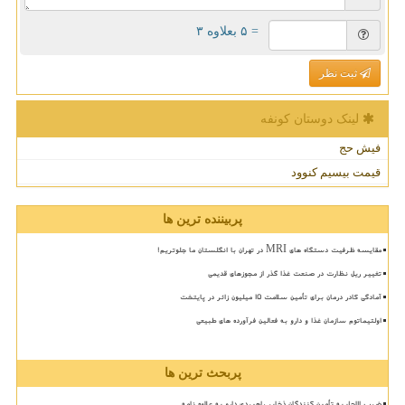
= ۵ بعلاوه ۳
ثبت نظر
لینک دوستان كونفه
فیش حج
قیمت بیسیم کنوود
پربیننده ترین ها
مقایسه ظرفیت دستگاه های MRI در تهران با انگلستان ما جلوتریم!
تغییر ریل نظارت در صنعت غذا گذر از مجوزهای قدیمی
آمادگی کادر درمان برای تأمین سلامت 15 میلیون زائر در پایتخت
اولتیماتوم سازمان غذا و دارو به فعالین فرآورده های طبیعی
پربحث ترین ها
ضرب الاجل به تأمین کنندگان ذخایر راهبردی دارو به علاوه نامه