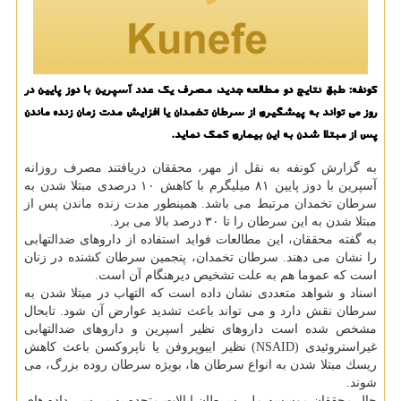
كونفه: طبق نتایج دو مطالعه جدید، مصرف یك عدد آسپرین با دوز پایین در
روز می تواند به پیشگیری از سرطان تخمدان یا افزایش مدت زمان زنده ماندن
پس از مبتلا شدن به این بیماری كمك نماید.
به گزارش كونفه به نقل از مهر، محققان دریافتند مصرف روزانه
آسپرین با دوز پایین ۸۱ میلیگرم با كاهش ۱۰ درصدی مبتلا شدن به
سرطان تخمدان مرتبط می باشد. همینطور مدت زنده ماندن پس از
مبتلا شدن به این سرطان را تا ۳۰ درصد بالا می برد.
به گفته محققان، این مطالعات فواید استفاده از داروهای ضدالتهابی
را نشان می دهند. سرطان تخمدان، پنجمین سرطان كشنده در زنان
است كه عموما هم به علت تشخیص دیرهنگام آن است.
اسناد و شواهد متعددی نشان داده است كه التهاب در مبتلا شدن به
سرطان نقش دارد و می تواند باعث تشدید عوارض آن شود. تابحال
مشخص شده است داروهای نظیر اسپرین و داروهای ضدالتهابی
غیراستروئیدی (NSAID) نظیر ایبوپروفن یا ناپروكسن باعث كاهش
ریسك مبتلا شدن به انواع سرطان ها، بویژه سرطان روده بزرگ، می
شوند.
حال محققان موسسه ملی سرطان ایالات متحده به بررسی داده های