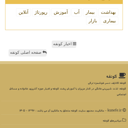
بهداشت
بیمار
آب
آموزش
رپورتاژ
آنلاین
بیماری
بازار
اخبار کونفه
صفحه اصلی کونفه
كونفه
کونفه کادایف دسر خوشمزه ترکی
کونفه، لذت شیرینی خانگی در کنار عزیزان با آموزش پخت کونفه و اخبار حوزه آشپزی، خانواده و مسائل
اجتماعی
kunefe.ir - مالکیت معنوی سایت كونفه متعلق به مالکین آن می باشد : 1396 - 1405
میانبرهای كونفه