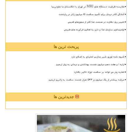
مقایسه ظرفیت دستگاه های MRI در تهران با انگلستان ما جلوتریم!
آمادگی کادر درمان برای تأمین سلامت 15 میلیون زائر در پایتخت
تغییر ریل نظارت در صنعت غذا گذر از مجوزهای قدیمی
اولتیماتوم سازمان غذا و دارو به فعالین فرآورده های طبیعی
پربحث ترین ها
شیوه نامه توزیع شیر مدارس احتیاج به اصلاح دارد
ارایه ۱ و هفت دهم میلیون خدمت بهداشتی و درمانی به زوار اربعین
تغذیه پدر می تواند بر سلامت نوزاد تاثیر بگذارد
عرضه بیشتر از یک میلیون و ۵۴۴ هزار خدمت سلامت به زائرین اربعین
جدیدترین ها