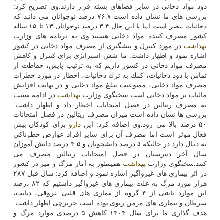
دود مواد دخانی در سایر فضاهای بسته قرار دارند.وی تصریح كرد:
بررسی های ما نشان داده است ۷۶.۷ درصد نوجوانان می دانند كه
دخانیات مضر است اما با این حال ۳.۴ درصد نوجوانان ۱۳ تا ۱۵ ساله
كشور مصرف كننده مواد دخانی هستند.وی به برنامه های وزارت
بهداشت
در مورد كنترل و پیشگیری از مصرف مواد دخانی در كشور
اشاره نمود و اظهار داشت: ما شش استراتژی برای كنترل و كاهش
مصرف مواد دخانی در كشور داریم كه به ترتیب پایش، حفاظت از
تماس با دود دخانیات، كمك به ترك دخانیات، اخطار در مورد خطرات
مصرف مواد دخانی، ممنوعیت تبلیغ مواد دخانی و در نهایت افزایش
مالیات بر مواد دخانی است.سخنگوی وزارت
بهداشت
در ادامه نسبت
به مصرف ریتالین در فصل امتحانات اخطار داد و اظهار داشت:
بررسی ها نشان داده است میزان مصرف ریتالین در فصل امتحانات
۵۰ درصد بالا می رود.وی اضافه كرد: این
دارو
برای كودكان بیش
فعال موثر است اما مصرف آن برای سایر افراد عوارض خطرناكی
به دنبال دارد در حالیكه ۵ درصد دانشجویان و ۴.۵ درصد دانش آموزان
سال آخر دبیرستان در فصل امتحانات ریتالین مصرف می
كنند.سخنگوی وزارت
بهداشت
همینطور به آمار مرگ و میر در كشور
در اثر بیماری های غیرواگیر اشاره نمود و اضافه كرد: سال قبل ۲۸۷
هزار مورد مرگ به علت بیماری های غیرواگیر داشتیم كه ۸۲ درصد
این موارد ناشی از ۴ گروه از بیماری های قلبی عروقی، دیابت،
سرطان و بیماری های مزمن ریوی بوده است.حریرچی اظهار داشت:
هدف گذاری ما برای سال ۱۴۰۴ كاهش ۵ درصدی موارد مرگ و