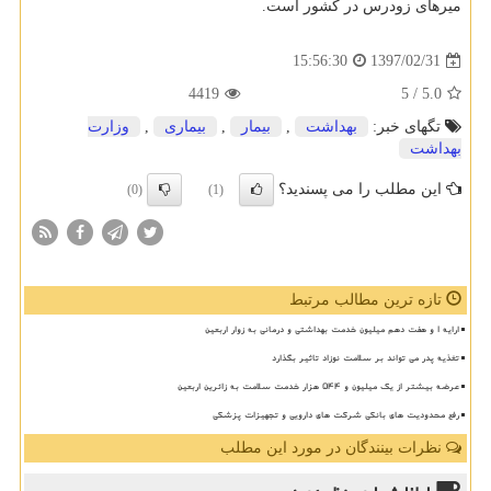
میرهای زودرس در كشور است.
1397/02/31
15:56:30
4419
/ 5
5.0
تگهای خبر:
بهداشت
,
بیمار
,
بیماری
,
وزارت
بهداشت
این مطلب را می پسندید؟
(0)
(1)
تازه ترین مطالب مرتبط
ارایه ۱ و هفت دهم میلیون خدمت بهداشتی و درمانی به زوار اربعین
تغذیه پدر می تواند بر سلامت نوزاد تاثیر بگذارد
عرضه بیشتر از یک میلیون و ۵۴۴ هزار خدمت سلامت به زائرین اربعین
رفع محدودیت های بانکی شرکت های دارویی و تجهیزات پزشکی
نظرات بینندگان در مورد این مطلب