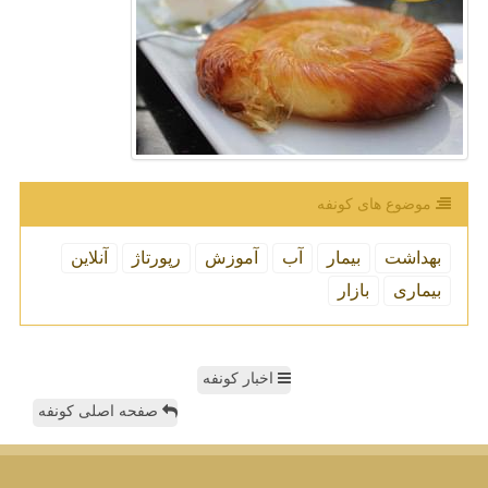
موضوع های كونفه
بهداشت
بیمار
آب
آموزش
رپورتاژ
آنلاین
بیماری
بازار
اخبار کونفه
صفحه اصلی کونفه