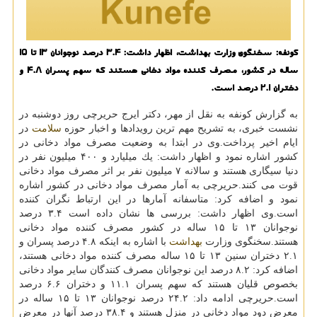
كونفه: سخنگوی وزارت بهداشت، اظهار داشت: ۳.۴ درصد نوجوانان ۱۳ تا ۱۵
ساله در كشور، مصرف كننده مواد دخانی هستند كه سهم پسران ۴.۸ و
دختران ۲.۱ درصد است.
به گزارش كونفه به نقل از مهر، دكتر ایرج حریرچی روز دوشنبه در
نشست خبری، به تشریح مهم ترین رویدادها و اخبار حوزه
سلامت
در
ایام اخیر پرداخت.وی در ابتدا به وضعیت مصرف مواد دخانی در
كشور اشاره نمود و اظهار داشت: یك میلیارد و ۴۰۰ میلیون نفر در
دنیا سیگاری هستند و سالانه ۷ میلیون نفر بر اثر مصرف مواد دخانی
قوت می كنند.حریرچی به آمار مصرف مواد دخانی در كشور اشاره
نمود و اضافه كرد: متاسفانه آمارها در این ارتباط نگران كننده
است.وی اظهار داشت: بررسی ها نشان داده است ۳.۴ درصد
نوجوانان ۱۳ تا ۱۵ ساله در كشور مصرف كننده مواد دخانی
هستند.سخنگوی وزارت
بهداشت
با اشاره به اینكه ۴.۸ درصد پسران و
۲.۱ دختران سنین ۱۳ تا ۱۵ ساله مصرف كننده مواد دخانی هستند،
اضافه كرد: ۸.۲ درصد این نوجوانان مصرف كنندگان سایر مواد دخانی
بخصوص قلیان هستند كه سهم پسران ۱۱.۱ و دختران ۶.۶ درصد
است.حریرچی ادامه داد: ۲۴.۲ درصد نوجوانان ۱۳ تا ۱۵ ساله در
معرض دود مواد دخانی در منزل هستند و ۳۸.۴ درصد آنها در معرض