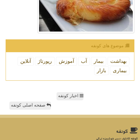
موضوع های كونفه
بهداشت
بیمار
آب
آموزش
رپورتاژ
آنلاین
بیماری
بازار
اخبار کونفه
صفحه اصلی کونفه
كونفه
کونفه کادایف دسر خوشمزه ترکی