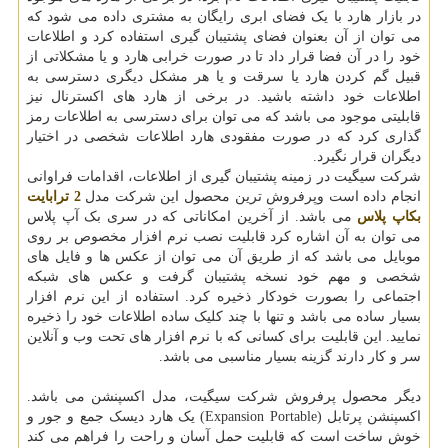
در بازار هارد با یک فضای ابری رایگان به مشتری داده می شود که
می توان از آن بعنوان فضای پشتیبان گیری استفاده کرد و اطلاعات
خود را در آن فضا قرار داد تا در صورت خرابی هارد و یا مشکلاتی از
قبیل گم کردن هارد یا سرقت و یا هر مشکل دیگری دسترسی به
اطلاعات خود داشته باشید. در برخی از هارد های اکسترنال نیز
قابلیتی موجود می باشد که می توان برای دسترسی به اطلاعات رمز
گذاری کرد که در صورت مفقودی هارد اطلاعات شخصی در اختیار
دیگران قرار نگیرد.
شرکت سیگیت در زمینه پشتیبان گیری از اطلاعات، اقدامات فراوانی
انجام داده است وپرفروش ترین محصول این شرکت مدل
2 ترابایت
بکاپ پلاس
می باشد. از آخرین امکاناتی که در سری بک آپ پلاس
می توان به آن اشاره کرد قابلیت نصب نرم افزار مخصوص بر روی
موبایل می باشد که از طریق آن می توان از عکس ها و فایل های
شخصی و مهم خود نسخه پشتیبان گرفت و عکس های شبکه
اجتماعی را بصورت خودکار ذخیره کرد. استفاده از این نرم افزار
بسیار ساده می باشد و تنها با چند کلیک ساده اطلاعات خود را ذخیره
نمایید. این قابلیت برای کسانی که با نرم افزار های تحت وب و آنلاین
سر و کار دارند گزینه بسیار مناسبی می باشد.
دیگر محصول پرفروش شرکت سیگیت، مدل اکسپنشن می باشد.
اکسپنشن پرتابل (Expansion Portable) یک هارد دیسک جمع و جور و
خوش ساخت است که قابلیت حمل آسان و راحت را فراهم می کند