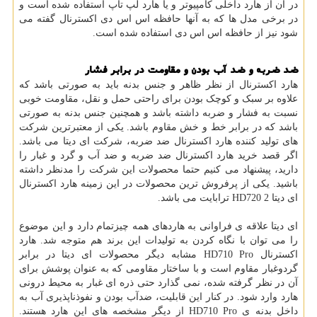
در آن از هارد داخلی کامپیوتر و یا هارد لپ تاپ استفاده شده است و
در برخی مدل ها که به آنها حافظه اس اس دی اکسترنال گفته می
شود نیز از حافظه اس اس دی استفاده شده است.
ضد ضربه و ضد آب بودن و مقاومت در برابر فشار
هارد اکسترنال از نظر ظاهر و جنس بدنه باید به صورتی باشد که
علاوه بر سبک و کوچک بودن برای راحتی حمل و نقل، مقاومت خوبی
نسبت به فشار و ضربه داشته باشد و همچنین جنس بدنه به صورتی
باشد که در برابر خط و خش مقاوم باشد. یکی از معتبرترین شرکت
های تولید کننده هارد اکسترنال ضد ضربه، شرکت ای دیتا می باشد.
اگر قصد خرید هارد اکسترنال ضد ضربه و ضد آب و گرد و غبار را
دارید، پیشنهاد می کنیم حتما محصولات این شرکت را مدنظر داشته
باشید. یکی از پرفروش ترین محصولات در این زمینه هارد اکسترنال
ای دیتا HD720 2 ترابایت می باشد.
ای دیتا علاقه ی فراوانی به هاردهای همه چیزتمام دارد و این موضوع
را می توان با نگاه کردن به تولیدات این برند هم متوجه شد. هارد
اکسترنال HD710 Pro مشابه دیگر محصولات ای دیتا در برابر
گردوغبار مقاوم است و با ساختار مقاومی که به عنوان پوشش برای
آن در نظر گرفته شده، نمی گذارد حتی ذره ای غبار به محیط درونی
هارد وارد شود. در کنار این قابلیت، ضدآب بودن و نفوذناپذیری آب به
داخل بدنه ی HD710 Pro از دیگر مشخصه های این هارد هستند.