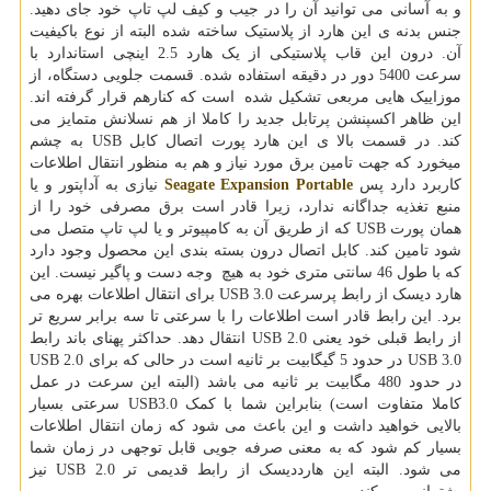
و به آسانی می توانید آن را در جیب و کیف لپ تاپ خود جای دهید.
جنس بدنه ی این هارد از پلاستیک ساخته شده البته از نوع باکیفیت
آن. درون این قاب پلاستیکی از یک هارد 2.5 اینچی استاندارد با
سرعت 5400 دور در دقیقه استفاده شده. قسمت جلویی دستگاه، از
موزاییک هایی مربعی تشکیل شده است که کنارهم قرار گرفته اند.
این ظاهر اکسپنشن پرتابل جدید را کاملا از هم نسلانش متمایز می
کند. در قسمت بالا ی این هارد پورت اتصال کابل USB به چشم
میخورد که جهت تامین برق مورد نیاز و هم به منظور انتقال اطلاعات
کاربرد دارد پس
Seagate Expansion Portable
نیازی به آداپتور و یا
منبع تغذیه جداگانه ندارد، زیرا قادر است برق مصرفی خود را از
همان پورت USB که از طریق آن به کامپیوتر و یا لپ تاپ متصل می
شود تامین کند. کابل اتصال درون بسته بندی این محصول وجود دارد
که با طول 46 سانتی متری خود به هیچ وجه دست و پاگیر نیست. این
هارد دیسک از رابط پرسرعت USB 3.0 برای انتقال اطلاعات بهره می
برد. این رابط قادر است اطلاعات را با سرعتی تا سه برابر سریع تر
از رابط قبلی خود یعنی USB 2.0 انتقال دهد. حداکثر پهنای باند رابط
USB 3.0 در حدود 5 گیگابیت بر ثانیه است در حالی که برای USB 2.0
در حدود 480 مگابیت بر ثانیه می باشد (البته این سرعت در عمل
کاملا متفاوت است) بنابراین شما با کمک USB3.0 سرعتی بسیار
بالایی خواهید داشت و این باعث می شود که زمان انتقال اطلاعات
بسیار کم شود که به معنی صرفه جویی قابل توجهی در زمان شما
می شود. البته این هارددیسک از رابط قدیمی تر USB 2.0 نیز