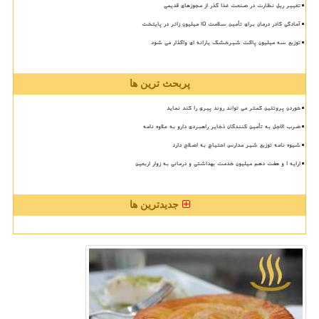
تغییر ریل نظارت در صنعت غذا گذر از مجوزهای قدیمی
آمادگی کادر درمان برای تأمین سلامت 15 میلیون زائر در پایتخت
توزیع سه میلیون پاکت شیرخشک یارانه ای واگذار می شود
پربحث ترین ها
خوردن پروتئین کمتر می تواند روند پیری را کند نماید
ضرب الاجل به تأمین کنندگان ذخایر راهبردی دارو به علاوه نامه
شیوه نامه توزیع شیر مدارس احتیاج به اصلاح دارد
ارایه ۱ و هفت دهم میلیون خدمت بهداشتی و درمانی به زوار اربعین
جدیدترین ها