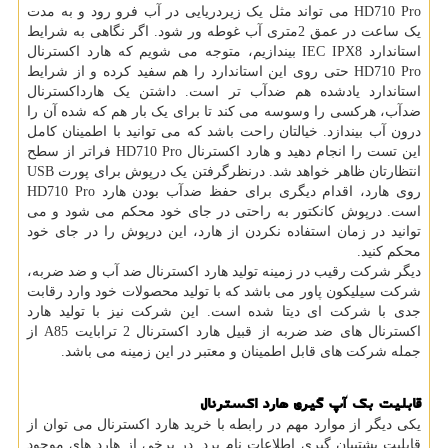
HD710 Pro می تواند مثل یک زیردریایی در آب فرو رود و به مدت
یک ساعت در عمق 2متری آب غوطه ور شود. اگر نگاهی به شرایط
استاندارد IEC IPX8 بیندازیم، متوجه می شویم که هارد اکسترنال
HD710 Pro حتی روی این استاندارد را هم سفید کرده و از شرایط
استاندارد یادشده هم ضدآب تر است. داشتن یک هارداکسترنال
ضدآب، هرکسی را وسوسه می کند تا برای یک بار هم که شده آن را
درون آب بیندازد. خیالتان راحت باشد که می توانید با اطمینان کامل
این تست را انجام دهید و هارد اکسترنال HD710 Pro فراتر از سطح
انتظارتان ظاهر خواهد شد. درنظرگرفتن یک درپوش برای پورت USB
روی هارد، اقدام دیگری برای حفظ ضدآب بودن هارد HD710 Pro
است. درپوش کانکتور به راحتی در جای خود محکم می شود و می
توانید در زمان استفاده نکردن از هارد، این درپوش را در جای خود
محکم کنید.
دیگر شرکت رقیب در زمینه تولید هارد اکسترنال ضد آب و ضد ضربه،
شرکت سیلیکون پاور می باشد که با تولید محصولات خود وارد رقابت
جدی با شرکت ای دیتا شده است. این شرکت نیز با تولید هارد
اکسترنال های ضد ضربه از قبیل هارد اکسترنال 2 ترابایت A85 از
جمله شرکت های قابل اطمینان و معتبر در این زمینه می باشد.
قابلیت بک آپ گیری هارد اکسترنال
یکی دیگر از موارد مهم در رابطه با خرید هارد اکسترنال می توان از
قابلیت پشتیبان گیری اطلاعات نام برد. در برخی از هارد های موجود