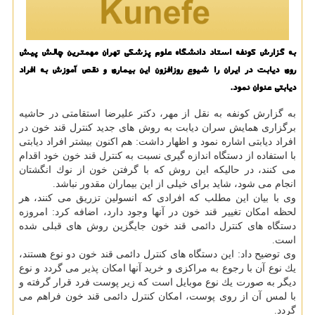
به گزارش كونفه استاد دانشگاه علوم پزشكی تهران مهمترین چالش پیش
روی دیابت در ایران را شیوع روزافزون این بیماری و نقص آموزش به افراد
دیابتی عنوان نمود.
به گزارش كونفه به نقل از مهر، دكتر علیرضا استقامتی در حاشیه
برگزاری همایش سران دیابت به روش های جدید كنترل قند خون در
افراد دیابتی اشاره نمود و اظهار داشت: هم اكنون بیشتر افراد دیابتی
با استفاده از دستگاه اندازه گیری نسبت به كنترل قند خون خود اقدام
می كنند، در حالیكه این روش كه با گرفتن خون از نوك انگشتان
انجام می شود، شاید برای خیلی از این بیماران مقدور نباشد.
وی با بیان این مطلب كه افرادی كه انسولین تزریق می كنند، هر
لحظه امكان تغییر قند خون در آنها وجود دارد، اضافه كرد: امروزه
دستگاه های كنترل دائمی قند خون جایگزین روش های قبلی شده
است.
وی توضیح داد: این دستگاه های كنترل دائمی قند خون دو نوع هستند،
یك نوع آن با رجوع به مراكزی و خرید آنها امكان پذیر می گردد و نوع
دیگر به صورت یك نوع موبایل است كه زیر پوست فرد قرار گرفته و
با لمس آن از روی پوست، امكان كنترل دائمی قند خون فراهم می
گردد.