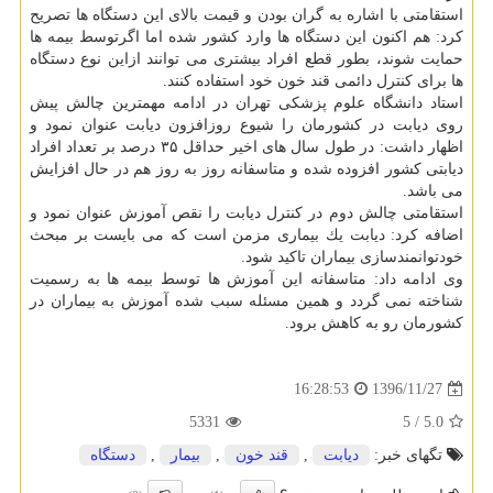
استقامتی با اشاره به گران بودن و قیمت بالای این دستگاه ها تصریح
كرد: هم اكنون این دستگاه ها وارد كشور شده اما اگرتوسط بیمه ها
حمایت شوند، بطور قطع افراد بیشتری می توانند ازاین نوع دستگاه
ها برای كنترل دائمی قند خون خود استفاده كنند.
استاد دانشگاه علوم پزشكی تهران در ادامه مهمترین چالش پیش
روی دیابت در كشورمان را شیوع روزافزون دیابت عنوان نمود و
اظهار داشت: در طول سال های اخیر حداقل ۳۵ درصد بر تعداد افراد
دیابتی كشور افزوده شده و متاسفانه روز به روز هم در حال افزایش
می باشد.
استقامتی چالش دوم در كنترل دیابت را نقص آموزش عنوان نمود و
اضافه كرد: دیابت یك بیماری مزمن است كه می بایست بر مبحث
خودتوانمندسازی بیماران تاكید شود.
وی ادامه داد: متاسفانه این آموزش ها توسط بیمه ها به رسمیت
شناخته نمی گردد و همین مسئله سبب شده آموزش به بیماران در
كشورمان رو به كاهش برود.
1396/11/27
16:28:53
5331
/ 5
5.0
تگهای خبر:
دیابت
,
قند خون
,
بیمار
,
دستگاه