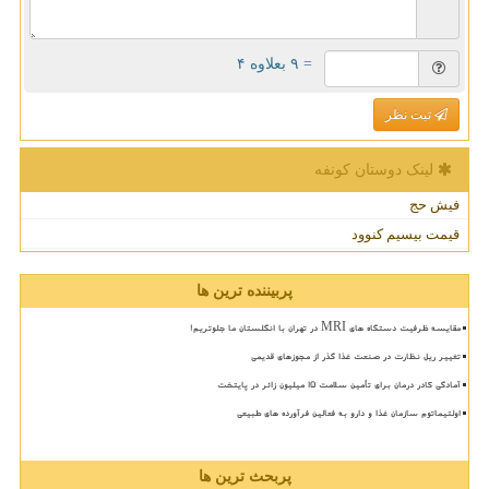
= ۹ بعلاوه ۴
ثبت نظر
لینک دوستان كونفه
فیش حج
قیمت بیسیم کنوود
پربیننده ترین ها
مقایسه ظرفیت دستگاه های MRI در تهران با انگلستان ما جلوتریم!
تغییر ریل نظارت در صنعت غذا گذر از مجوزهای قدیمی
آمادگی کادر درمان برای تأمین سلامت 15 میلیون زائر در پایتخت
اولتیماتوم سازمان غذا و دارو به فعالین فرآورده های طبیعی
پربحث ترین ها