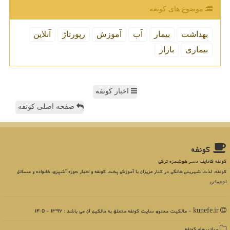
موضوع های كونفه
بهداشت
بیمار
آب
آموزش
رپورتاژ
آنلاین
بیماری
بازار
اخبار کونفه
صفحه اصلی کونفه
كونفه
کونفه کادایف دسر خوشمزه ترکی
کونفه، لذت شیرینی خانگی در کنار عزیزان با آموزش پخت کونفه و اخبار حوزه آشپزی، خانواده و مسائل
اجتماعی
kunefe.ir - مالکیت معنوی سایت كونفه متعلق به مالکین آن می باشد : 1396 - 1405
میانبرهای كونفه