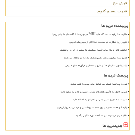
فیش حج
قیمت بیسیم کنوود
پربیننده ترین ها
مقایسه ظرفیت دستگاه های MRI در تهران با انگلستان ما جلوتریم!
تغییر ریل نظارت در صنعت غذا گذر از مجوزهای قدیمی
آمادگی کادر درمان برای تأمین سلامت 15 میلیون زائر در پایتخت
توزیع سه میلیون پاکت شیرخشک یارانه ای واگذار می شود
اولتیماتوم سازمان غذا و دارو به فعالین فرآورده های طبیعی
پربحث ترین ها
خوردن پروتئین کمتر می تواند روند پیری را کند نماید
ضرب الاجل به تأمین کنندگان ذخایر راهبردی دارو به علاوه نامه
شیوه نامه توزیع شیر مدارس احتیاج به اصلاح دارد
ارایه ۱ و هفت دهم میلیون خدمت بهداشتی و درمانی به زوار اربعین
تغذیه پدر می تواند بر سلامت نوزاد تاثیر بگذارد
جدیدترین ها