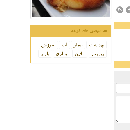
موضوع های كونفه
بهداشت
بیمار
آب
آموزش
رپورتاژ
آنلاین
بیماری
بازار