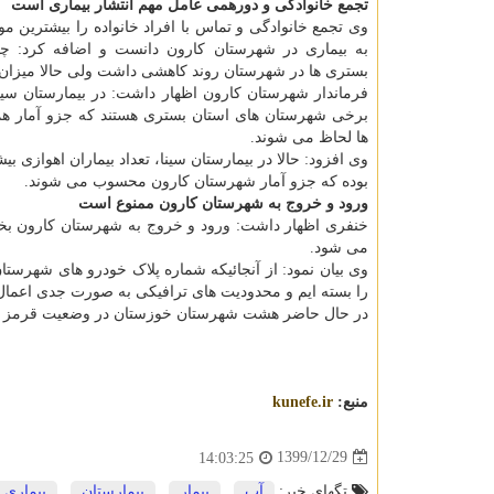
تجمع خانوادگی و دورهمی عامل مهم انتشار بیماری است
وی تجمع خانوادگی و تماس با افراد خانواده را بیشترین مو
به بیماری در شهرستان کارون دانست و اضافه کرد: چن
بستری ها در شهرستان روند کاهشی داشت ولی حالا میزان ث
فرماندار شهرستان کارون اظهار داشت: در بیمارستان سینا،
برخی شهرستان های استان بستری هستند که جزو آمار ه
ها لحاظ می شوند.
وی افزود: حالا در بیمارستان سینا، تعداد بیماران اهوازی 
بوده که جزو آمار شهرستان کارون محسوب می شوند.
ورود و خروج به شهرستان کارون ممنوع است
خنفری اظهار داشت: ورود و خروج به شهرستان کارون بخ
می شود.
وی بیان نمود: از آنجائیکه شماره پلاک خودرو های شهرستا
را بسته ایم و محدودیت های ترافیکی به صورت جدی اعما
در حال حاضر هشت شهرستان خوزستان در وضعیت قرمز و ۱۰ شهرستان در وضعیت نارنجی بسر می بر
منبع:
kunefe.ir
1399/12/29
14:03:25
تگهای خبر:
آب
,
بیمار
,
بیمارستان
,
بیماری