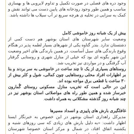
وجود دره های فصلی در صورت تکمیل و تداوم لایروبی ها و بهسازی
مناسب و همین طور وجود رودخانه های پایین دست می توانند نقش و
کمک به سزایی در تخلیه ی هرچه سریع تر آب سیلاب ها داشته باشد.
بیش از یک شبانه روز خاموشی کامل
وضعیت سایر شهرستان های استان بوشهر هم دست کمی از
دشتستان ندارد. بندر گناوه یکی از شهرهای بسیار لطمه پذیر در هنگام
وقوع بارندگی های سیل آساست. در همین بارندگی های اخیر وضعیت
این شهر بگونه ای بود که خیلی از منازل شهری و روستایی گرفتار
آب گرفتگی و در مواردی نیز تخریب شد.
روستاهای
بسیاری از یک تا چند ساعت در خاموشی به سر بردند و بنا
بر اظهارات افراد محلی روستاهایی چون کمالی، شول و کلر بیش از
۳۰ ساعت با قطعی برق مواجه بوده اند.
این در حالی است که تخریب منازل مسکونی روستای گُمارون
خبرساز شده و همین طور راه های مواصلاتی استان بوشهر نیز در
چند شبانه روز گذشته مشکلاتی به همراه داشت
.
غافلگیری بارش های پاییزی و انسداد مسیرها
مدیرکل راهداری استان بوشهر در این خصوص به خبرنگار ایسنا
اظهار داشت: «به دلیل بارش های زیادی که سی روزهای شنبه و
یکشنبه اتفاق افتاد، در شمال و مرکز استان خصوصا شهرستان