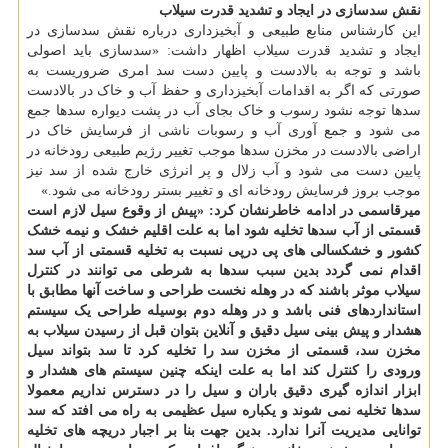
نقش سدسازی در ایجاد و تشدید قدرت سیلاب
این کارشناس منابع طبیعی و آبخیزداری درباره نقش سدسازی در
ایجاد و تشدید قدرت سیلاب اظهار داشت: «سدسازی باید اصولی
باشد و توجه به بالادست و پایین دست سد امری ضروریست به
صورتی که اگر به اقدامات آبخیزداری و حفظ آب و خاک در بالادست
سدها توجه نشود رسوب و خاک بجای آب در پشت دیواره سدها جمع
می شود و جمع آوری آب و رسوبات ناشی از فرسایش خاک در
اراضی بالادست در مخزن سدها موجب تغییر رژیم طبیعی رودخانه در
پایین دست می شود و آب زلال و پر انرژی خارج شده از سد نیز
موجب بروز فرسایش رودخانه ای و تغییر بستر رودخانه می شود.»
میرقاسمی در ادامه خاطرنشان کرد: «پیش از وقوع سیل لازم است
قسمتی از آب سدها تخلیه شود اما به علت اقلیم خشک و نیمه خشک
کشور و خشکسالی های پی درپی نسبت به تخلیه قسمتی از آب سد
اقدام نمی گردد بدین سبب سدها به شرطی می توانند در کنترل
سیلاب موثر باشند که در وهله نخست طراحی و ساخت آنها مطابق با
استانداردهای فنی باشد و در وهله دوم بوسیله طراحی یک سیستم
هشدار و پیش بینی سیل دقیق و آنلاین بتوان قبل از رسیدن سیلاب به
مخزن سد، قسمتی از مخزن سد را تخلیه کرد تا سد بتواند سیل
ورودی را کنترل کند اما به علت اینکه چنین سیستم های هشدار و
ابزار اندازه گیری دقیق باران و سیل را در دسترس نداریم معمولا
سدها تخلیه نمی شوند و یکباره سیل عظیمی به راه می افتد که سد
توانایی مدیریت آنرا ندارد. بدین جهت بنا بر اجبار دریچه های تخلیه