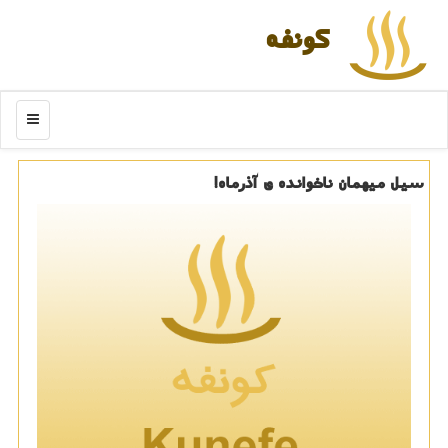
كونفه
منو
سیل میهمان ناخوانده ی آذرماه!