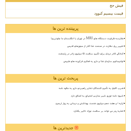
فیش حج
قیمت بیسیم کنوود
پربیننده ترین ها
مقایسه ظرفیت دستگاه های MRI در تهران با انگلستان ما جلوتریم!
تغییر ریل نظارت در صنعت غذا گذر از مجوزهای قدیمی
آمادگی کادر درمان برای تأمین سلامت 15 میلیون زائر در پایتخت
اولتیماتوم سازمان غذا و دارو به فعالین فرآورده های طبیعی
پربحث ترین ها
ضرب الاجل به تأمین کنندگان ذخایر راهبردی دارو به علاوه نامه
شیوه نامه توزیع شیر مدارس احتیاج به اصلاح دارد
ارایه ۱ و هفت دهم میلیون خدمت بهداشتی و درمانی به زوار اربعین
تغذیه پدر می تواند بر سلامت نوزاد تاثیر بگذارد
جدیدترین ها