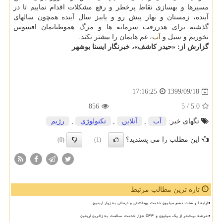
مسیرها و بهسازی نقاط پرخطر و رفع مشکلات اقدام نماییم تا در
آینده، زمستان و بهار پیش رو و پاییز سال آینده همچون سالهای
گذشته برای هدررفت سرمایه ها و مرگ هموطنانمان افسوس
نخوریم و سیل و
آب
، غم هایمان را بیشتر نکند.
گزارش از: «حیدر کاشف»، خبرنگار ایسنا بوشهر
1399/09/18
17:16:25
856
/ 5
5.0
تگهای خبر:
آب
,
آنلاین
,
تكنولوژی
,
رژیم
این مطلب را می پسندید؟
(0)
(1)
تازه ترین مطالب مرتبط
ارایه ۱ و هفت دهم میلیون خدمت بهداشتی و درمانی به زوار اربعین
عرضه بیشتر از یک میلیون و ۵۴۴ هزار خدمت سلامت به زائرین اربعین