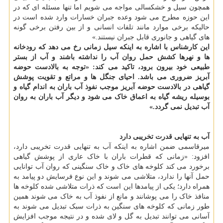
همچون سیل و خشکسالی مواجه می شویم اما تنها مسئله ای که در
این حوزه مطرح می شود وعده جبران خسارات وارد شده است در
حالیکه برخی موارد مانند تلفات انسانی و از بین رفتن برخی گونه
های گیاهی و جانوری قابل جبران نیستند.»
این کارشناس با اشاره به اینکه سیل زمانی رخ می دهد که رودخانه
ها و نهرها کشش حمل روان آب را نداشته باشند و آب از بستر
طبیعی خود بیرون برود، تاکید می کند: «توجه به بالادست حوضه
آبریز ضروری می باشد. احیای جنگل ها و مراتع و تقویت پوشش
گیاهی در بالادست حوضه آبریز موجب نفوذ آب باران به اندام گیاه و
بوسیله ریشه گیاه به اعماق خاک می شود و دیگر آب باران به روان
آب تبدیل نمی گردد.»
آب به تنهایی قدرت تخریبی دارد
میرقاسمی ضمن اشاره به اینکه آب به تنهایی قدرت تخریبی دارد،
افزود: «زمانی که قطرات باران با خاک عاری از پوشش گیاهی
برخورد می کند کلوخه های خاک و خاک سنگینی که روان آب توانایی
حمل آنها را ندارد، متلاشی می شوند و این نوع فرسایش دو پیامد به
همراه دارد؛ یکی از پیامدها این است که ذرات متلاشی شده کلوخه ها
منافذ خاک را می پوشانند و مانع از نفوذ آب به خاک می شوند همین
طور زمانی که کلوخه های سنگین به ذرات سبک تبدیل می شوند به
آسانی می توانند تبدیل به گل و لای شده و در نتیجه موجب افزایش