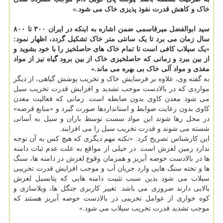
خاک و کاهش قدرت نفوذ پذیزی خاک می شود.»
سید ابوالفضل میرقاسمی ضمن اشاره به اینکه در ایران ۳۰۰ تا ۸۰۰
سال زمان می برد تا یک سانتی متر خاک تشکیل گردد، اظهار نمود:
«یک سیلاب کافی است تا تمام خاک های حاصلخیز را با خود بشوید و
از بین ببرد و زمانی که حاصلخیزی خاک از بین برود گیاه نیز از مواد
مغذی و مواد آلی خاک بی بهره می ماند.»
به گفته وی، علاوه بر فرسایش خاک و تخریب پوشش گیاهی، از دیگر
مواردی که در بالادست موجب تشدید و افزایش قدرت تخریب سیل
می شود معدن کاوی بدون ضابطه است. زمانی که فعالیت معدن
کاوی بدون رعایت ضوابط و استانداردها صورت گیرد و «منابع قرضه»
در محل رها شوند این مواد سست توسط باران و سیل به آسانی
شسته می شوند و قدرت تخریب سیل را می افزایند.
این کارشناس تصریح کرد: «نکته مهم دیگری که هیچ کس به آن توجه
ندارد زمین لغزش است. در خیلی از مواقع به علت عدم ثبات دامنه
ها در بالادست حوضه آبریز و همزمان وقوع لغزش در دامنه ها، سنگ
ها و تخته سنگ هایی وارد جریان آب و موجب افزایش قدرت تخریبی
سیلاب می شود بدین سبب تثبیت دامنه هایی که پتانسیل لغزش
بالایی دارند ضروری می باشد. تغییر کاربری جنگل ها، ویلاسازی و
کوه خواری از عوامل تخریبی در بالادست حوضه آبریز هستند که
موجب تشدید قدرت تخریب سیلاب می شود.»