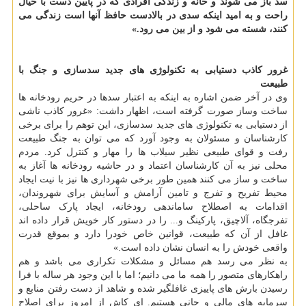
سد باز می شوند و خانه و زندگی افرادی که در پایین دست با خیال
راحت و به امید اینکه سدی در بالادست حافظ آنها است زندگی می
کنند، شسته می شود و از بین می رود.»
غرور کاذب دستیابی به تکنولوژی های جدید سدسازی و جنگ با
طبیعت
وی در آخر ضمن اشاره به اینکه به اعتبار سدها در حریم رودخانه ها
ساخت وساز صورت گرفته است، اظهار داشت: «غرور کاذب ناشی
از دستیابی به تکنولوژی های جدید سدسازی، این توهم را برای برخی
کارشناسان و مسئولان به وجود آورد که می توان به جنگ طبیعت
رفت و قوای طبیعی نظیر سیلاب ها را مهار و کنترل کرد. مردم
محلی نیز به آن کارشناسان اعتماد و در حاشیه رودخانه ها آغاز به
ساخت و ساز می کنند همین طور برخی شهرداری ها نیز با نیت ایجاد
محیط تفریح و تفرج و تامین آرامش و آسایش برای شهروندان،
اقدامات به اصطلاح ساماندهی رودخانه، ایجاد پارک ساحلی،
تفرجگاه، آلاچیق، پارکینگ و... را در دستور کار خویش قرار داده اند
غافل از آن که طبیعت، قوانین خاص خودرا دارد و بموقع قدرت
واقعی خودش را به انسان نشان داده است.»
به نظر می رسد هم مسائل و مشکلات تکراری می باشد و هم
راهکارهای متصور را همه ما می دانیم؛ اما با این وجود هر ساله با فرا
رسیدن بارش های پاییزی غافلگیر شده و شاهد از دست رفتن منابع و
سرمایه های مالی و جانی هستیم. ای کاش از امروز برای اصلاح