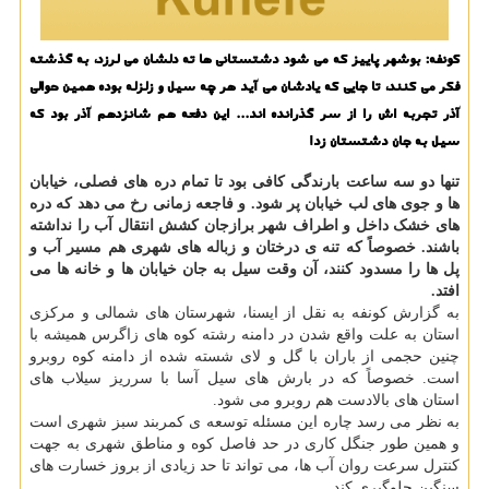
کونفه: بوشهر پاییز که می شود دشتستانی ها ته دلشان می لرزد، به گذشته
فکر می کنند، تا جایی که یادشان می آید هر چه سیل و زلزله بوده همین حوالی
آذر تجربه اش را از سر گذرانده اند... این دفعه هم شانزدهم آذر بود که
سیل به جان دشتستان زد!
تنها دو سه ساعت بارندگی کافی بود تا تمام دره های فصلی، خیابان
ها و جوی های لب خیابان پر شود. و فاجعه زمانی رخ می دهد که دره
های خشک داخل و اطراف شهر برازجان کشش انتقال آب را نداشته
باشند. خصوصاً که تنه ی درختان و زباله های شهری هم مسیر آب و
پل ها را مسدود کنند، آن وقت سیل به جان خیابان ها و خانه ها می
افتد.
به گزارش کونفه به نقل از ایسنا، شهرستان های شمالی و مرکزی
استان به علت واقع شدن در دامنه رشته کوه های زاگرس همیشه با
چنین حجمی از باران با گل و لای شسته شده از دامنه کوه روبرو
است. خصوصاً که در بارش های سیل آسا با سرریز سیلاب های
استان های بالادست هم روبرو می شود.
به نظر می رسد چاره این مسئله توسعه ی کمربند سبز شهری است
و همین طور جنگل کاری در حد فاصل کوه و مناطق شهری به جهت
کنترل سرعت روان آب ها، می تواند تا حد زیادی از بروز خسارت های
سنگین جلوگیری کند.