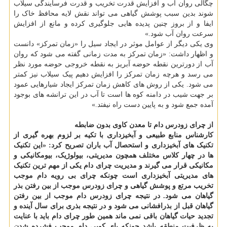
چگالی روان آب و افزایش قدرت تخریب و قدرت فرسایندگی سیلاب
شوند بدین سبب پوشش گیاهی می تواند نقش لایه محافظ خاک را
ایفا و از بروز چنین پدیده هایی جلوگیری کرده و مانع از افزایش
سرعت روان آب شود.»
وی یکی دیگر از عوامل موثر در ایجاد سیل را «زمان تمرکز» دانست
و اظهار داشت: «زمان تمرکز به مدت زمانی گفته می شود که روان
آب از دورترین نقطه حوضه آبریز به نقطه خروجی حوضه مورد نظر
می رسد و هرچه زمان تمرکز را افزایش دهیم پیک سیلاب نیز کمتر
می شود. یکی از روش های کاهش زمان تمرکز ایجاد شیارهایی عمود
بر جهت شیب در دامنه کوه ها است تا آب در این ترانشه های بوجود
آمده جمع شود و به پایین دست راه نیفتد.»
از چرای زودرس دام تا معدن کاوی بدون ضابطه
کارشناس منابع طبیعی و آبخیزداری با تکیه بر لزوم بهره گیری از
تکنیک های آبخیزداری و استحصال آب باران تصریح کرد: «این تکنیک
ها در چهار کلاس مختلف همچون مدیریتی، بیولوژیک، بیومکانیکی و
مکانیکی قرار می گیرند و مدیریت چرای دام یکی از مهم ترین تکنیک
های مدیریتی آبخیزداری است چونکه چرای بی رویه دام موجب
تخریب مرتع و پوشش گیاهی و چرای زودرس موجب از بین رفتن بذر
گیاهان می شود. در نتیجه چرای زودرس دام موجب از بین رفتن
گیاهان قبل از بذرافشانی می شود و در نتیجه بذری برای سال آینده و
تجدید حیات گیاهان باقی نمی ماند همین طور چرای دام باید با عنایت
به ظرفیت منطقه باشد چونکه پای کوبی دام موجب فشرده شدن