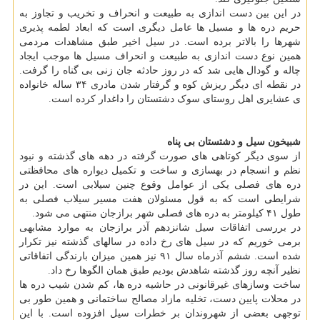
در این بین دست اندازی به طبیعت و انحراف و تخریب و تجاوز به
حریم دره ها و مسیل ها عامل دیگری است که ابعاد لطمه پذیری
شهرها را بالاتر برده است. در سیل اخیر طبق مشاهدات مردمی
همین نوع دست اندازی به طبیعت و انحراف مسیل ها موجب ایجاد
چاله و گودال هایی شد که در روز حادثه جان زنی بی گناه را گرفت.
در نقطه ای دیگر ریزش کوه و گرفتار شدن مادری ۳۴ ساله خانواده
ی عشایری اهل روستای سوک دشتستان را داغدار کرده است.
شبیخون سیل و دشتستان بی پناه
از سوی دیگر کوتاهی های صورت گرفته در دهه های گذشته و نبود
نظم و انسجام در بهسازی و ساخت و تکمیل دیواره های محافظتی
دره های فصلی یکی از عوامل وقوع چنین سیلابی است. این در
شرایطی است که به قول مسئولان هفت مسیر سیلاب فصلی به
طول ۴۱ کیلومتر به دره های فصلی شهر برازجان منتهی می شود.
در بررسی اتفاقات سیل شانزدهم آذر برازجان به موارد مشابهی
برمی خوریم که در سیل های رخ داده در سالهای گذشته نیز تکرار
شده است. ششم آذرماه سال ۹۱ نیز همین میزان بارندگی اتفاقاتی
نظیر آنچه روز گذشته شاهدش بودیم طبق همان الگوها رخ داد.
ساخت وسازهای غیرقانونی در حاشیه دره ها، کم شدن شیب دره ها
در محلات پایین دست، تخلیه مازاد مصالح ساختمانی و همین طور بی
توجهی بعضی از شهروندان بر خطرات سیل افزوده است. با این