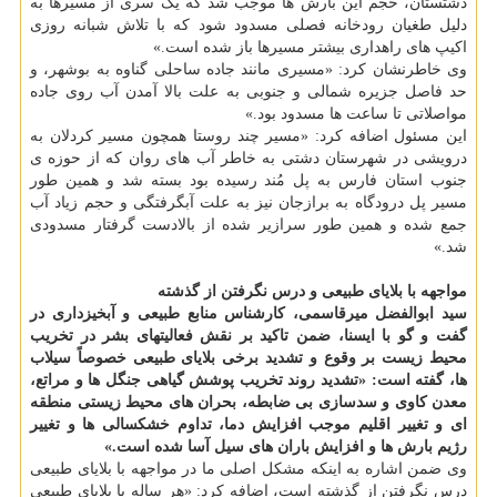
دشتستان، حجم این بارش ها موجب شد که یک سری از مسیرها به
دلیل طغیان رودخانه فصلی مسدود شود که با تلاش شبانه روزی
اکیپ های راهداری بیشتر مسیرها باز شده است.»
وی خاطرنشان کرد: «مسیری مانند جاده ساحلی گناوه به بوشهر، و
حد فاصل جزیره شمالی و جنوبی به علت بالا آمدن آب روی جاده
مواصلاتی تا ساعت ها مسدود بود.»
این مسئول اضافه کرد: «مسیر چند روستا همچون مسیر کردلان به
درویشی در شهرستان دشتی به خاطر آب های روان که از حوزه ی
جنوب استان فارس به پل مُند رسیده بود بسته شد و همین طور
مسیر پل درودگاه به برازجان نیز به علت آبگرفتگی و حجم زیاد آب
جمع شده و همین طور سرازیر شده از بالادست گرفتار مسدودی
شد.»
مواجهه با بلایای طبیعی و درس نگرفتن از گذشته
سید ابوالفضل میرقاسمی، کارشناس منابع طبیعی و آبخیزداری در
گفت و گو با ایسنا، ضمن تاکید بر نقش فعالیتهای بشر در تخریب
محیط زیست بر وقوع و تشدید برخی بلایای طبیعی خصوصاً سیلاب
ها، گفته است: «تشدید روند تخریب پوشش گیاهی جنگل ها و مراتع،
معدن کاوی و سدسازی بی ضابطه، بحران های محیط زیستی منطقه
ای و تغییر اقلیم موجب افزایش دما، تداوم خشکسالی ها و تغییر
رژیم بارش ها و افزایش باران های سیل آسا شده است.»
وی ضمن اشاره به اینکه مشکل اصلی ما در مواجهه با بلایای طبیعی
درس نگرفتن از گذشته است، اضافه کرد: «هر ساله با بلایای طبیعی