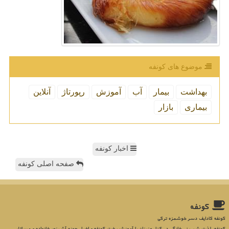
موضوع های كونفه
بهداشت
بیمار
آب
آموزش
رپورتاژ
آنلاین
بیماری
بازار
اخبار کونفه
صفحه اصلی کونفه
كونفه
کونفه کادایف دسر خوشمزه ترکی
کونفه، لذت شیرینی خانگی در کنار عزیزان با آموزش پخت کونفه و اخبار حوزه آشپزی، خانواده و مسائل