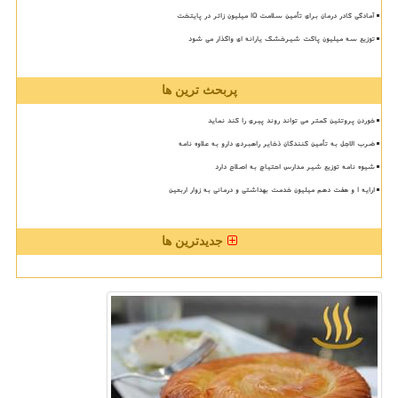
آمادگی کادر درمان برای تأمین سلامت 15 میلیون زائر در پایتخت
توزیع سه میلیون پاکت شیرخشک یارانه ای واگذار می شود
پربحث ترین ها
خوردن پروتئین کمتر می تواند روند پیری را کند نماید
ضرب الاجل به تأمین کنندگان ذخایر راهبردی دارو به علاوه نامه
شیوه نامه توزیع شیر مدارس احتیاج به اصلاح دارد
ارایه ۱ و هفت دهم میلیون خدمت بهداشتی و درمانی به زوار اربعین
جدیدترین ها