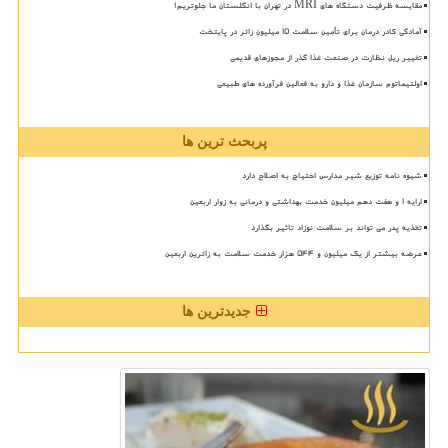
مقایسه ظرفیت دستگاه های MRI در تهران با انگلستان ما جلوتریم!
آمادگی کادر درمان برای تأمین سلامت 15 میلیون زائر در پایتخت
تغییر ریل نظارت در صنعت غذا گذر از مجوزهای قدیمی
اولتیماتوم سازمان غذا و دارو به فعالین فرآورده های طبیعی
پربحث ترین ها
شیوه نامه توزیع شیر مدارس احتیاج به اصلاح دارد
ارایه ۱ و هفت دهم میلیون خدمت بهداشتی و درمانی به زوار اربعین
تغذیه پدر می تواند بر سلامت نوزاد تاثیر بگذارد
عرضه بیشتر از یک میلیون و ۵۴۴ هزار خدمت سلامت به زائرین اربعین
جدیدترین ها