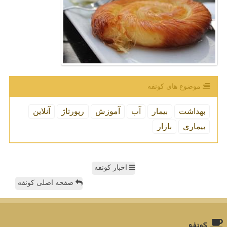
موضوع های كونفه
بهداشت
بیمار
آب
آموزش
رپورتاژ
آنلاین
بیماری
بازار
اخبار کونفه
صفحه اصلی کونفه
كونفه