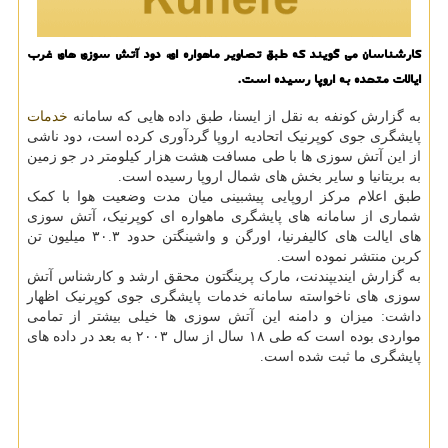
كارشناسان می گویند كه طبق تصاویر ماهواره ای، دود آتش سوزی های غرب
ایالات متحده به اروپا رسیده است.
به گزارش کونفه به نقل از ایسنا، طبق داده هایی که سامانه
خدمات
پایشگری جوی کوپرنیک اتحادیه اروپا گردآوری کرده است، دود ناشی
از این آتش سوزی ها با طی مسافت هشت هزار کیلومتر در جو زمین
به بریتانیا و سایر بخش های شمال اروپا رسیده است.
طبق اعلام مرکز اروپایی پیشبینی میان مدت وضعیت هوا با کمک
شماری از سامانه های پایشگری ماهواره ای کوپرنیک، آتش سوزی
های ایالت های کالیفرنیا، اورگن و واشینگتن حدود ۳۰.۳ میلیون تن
کربن منتشر نموده است.
به گزارش ایندیپندنت، مارک پرینگتون محقق ارشد و کارشناس آتش
سوزی های ناخواسته سامانه خدمات پایشگری جوی کوپرنیک اظهار
داشت: میزان و دامنه این آتش سوزی ها خیلی بیشتر از تمامی
مواردی بوده است که طی ۱۸ سال از سال ۲۰۰۳ به بعد در داده های
پایشگری ما ثبت شده است.