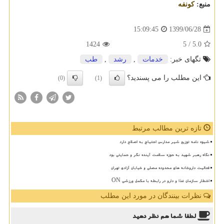
منبع:
كونفه
1399/06/28
15:09:45
1424
/ 5
5.0
تگهای خبر:
خدمات
,
رشد
,
طب
این مطلب را می پسندید؟
(0)
(1)
تازه ترین مطالب مرتبط
شیوه نامه توزیع شیر مدارس احتیاج به اصلاح دارد
نگاه رهبر شهید به حوزه سلامت آینده نگر و حمایتی بود
فعالیت داروخانه های محدوده مصلی و خیابان آزادی تهران
اخطار سازمان غذا و دارو در رابطه با مکمل ورزشی ON
نظرات بینندگان در مورد این مطلب
لطفا شما هم
نظر دهید