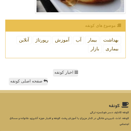
موضوع های كونفه
بهداشت
بیمار
آب
آموزش
رپورتاژ
آنلاین
بیماری
بازار
اخبار کونفه
صفحه اصلی کونفه
كونفه
کونفه کادایف دسر خوشمزه ترکی
کونفه، لذت شیرینی خانگی در کنار عزیزان با آموزش پخت کونفه و اخبار حوزه آشپزی، خانواده و مسائل
اجتماعی