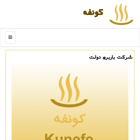
كونفه
منو
شركت باربری دولت