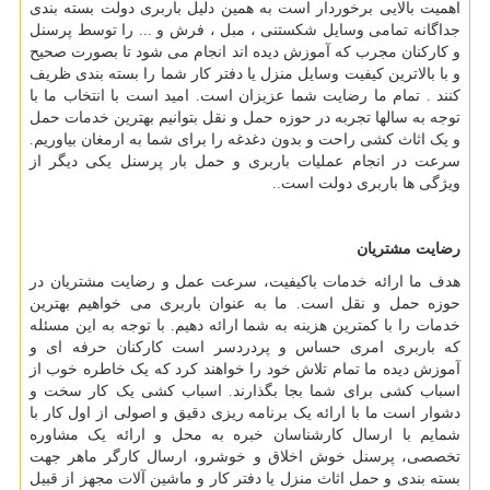
اهمیت بالایی برخوردار است به همین دلیل باربری دولت بسته بندی
جداگانه تمامی وسایل شکستنی ، مبل ، فرش و ... را توسط پرسنل
و کارکنان مجرب که آموزش دیده اند انجام می شود تا بصورت صحیح
و با بالاترین کیفیت وسایل منزل یا دفتر کار شما را بسته بندی ظریف
کنند . تمام ما رضایت شما عزیزان است. امید است با انتخاب ما با
توجه به سالها تجربه در حوزه حمل و نقل بتوانیم بهترین خدمات حمل
و یک اثاث کشی راحت و بدون دغدغه را برای شما به ارمغان بیاوریم.
سرعت در انجام عملیات باربری و حمل بار پرسنل یکی دیگر از
ویژگی ها باربری دولت است
..
رضایت مشتریان
هدف ما ارائه خدمات باکیفیت، سرعت عمل و رضایت مشتریان در
حوزه حمل و نقل است. ما به عنوان باربری می خواهیم بهترین
خدمات را با کمترین هزینه به شما ارائه دهیم. با توجه به این مسئله
که باربری امری حساس و پردردسر است کارکنان حرفه ای و
آموزش دیده ما تمام تلاش خود را خواهند کرد که یک خاطره خوب از
اسباب کشی برای شما بجا بگذارند. اسباب کشی یک کار سخت و
دشوار است ما با ارائه یک برنامه ریزی دقیق و اصولی از اول کار با
شمایم با ارسال کارشناسان خبره به محل و ارائه یک مشاوره
تخصصی، پرسنل خوش اخلاق و خوشرو، ارسال کارگر ماهر جهت
بسته بندی و حمل اثاث منزل یا دفتر کار و ماشین آلات مجهز از قبیل