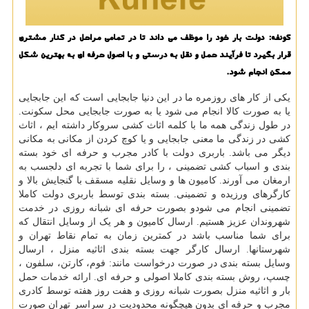
كونفه: دولت بار خود را موظف می داند تا در تمامی مراحل در كنار مشتری
قرار بگیرد تا فرآیند حمل و نقل به درستی و با اصول حرفه ای به بهترین شكل
ممكن انجام شود.
یکی از کار های روزمره ما در این دنیا جابجایی است که این جابجایی
یا به صورت کالا انجام می شود یا به صورت جابجایی محل سکونت.
در طول زندگی همه ما با کلمه اثاث کشی سروکار داشته ایم ، اثاث
کشی در زندگی ما معنی جابجایی و یا کوچ کردن از مکانی به مکانی
دیگر می باشد. باربری دولت با کادر مجرب و حرفه ای خود بسته
بندی و اسباب کشی تضمینی ، را برای شما با تجربه ای دلجسب به
ارمغان می آورند. کامیون ها و وسایل نقلیه مسقف با گنجایش بالا و
کارگرهای ورزیده و تضمینی. بسته بندی توسط باربری دولت کاملا
تضمینی انجام می شودو بصورت حرفه ای شبانه روزی در خدمت
شهروندان عزیز هستیم. ارسال کامیون‌ و هر یک از وسایل انتقال که
برای شما مناسب باشد در کمترین زمان به تمام نقاط تهران و
شهرستانها. ارسال کارگر جهت بسته بندی اثاثیه منزل ، ارسال
وسایل بسته بندی در صورت درخواست مانند: فوم، کارتن، سلفون ،
چسپ، روش بسته بندی کاملا اصولی و حرفه ای. ارائه خدمات حمل
بار و اثاثیه منزل بصورت شبانه روزی و هفت روز هفته توسط کادری
مجرب و حرفه ای بدون هیچگونه محدودیت در سراسر تهران صورت